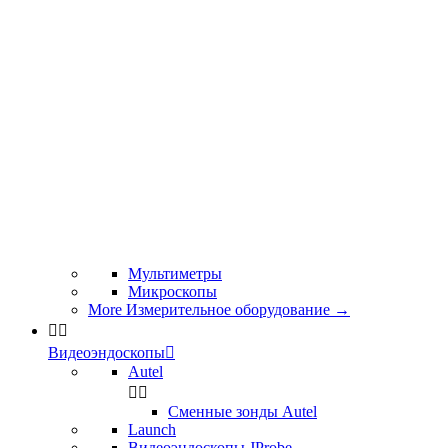
Мультиметры
Микроскопы
More Измерительное оборудование
→


Видеоэндоскопы

Autel


Сменные зонды Autel
Launch
Видеоэндоскопы JProbe