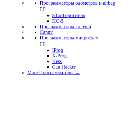
Программаторы одометров и airbag


STool оригинал
ПО-5
Программаторы ключей
Canny
Программаторы микросхем


IProg
X-Prog
Kess
Can Hacker
More Программаторы
→