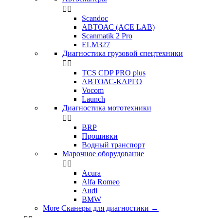


Scandoc
АВТОАС (ACE LAB)
Scanmatik 2 Pro
ELM327
Диагностика грузовой спецтехники


TCS CDP PRO plus
АВТОАС-КАРГО
Vocom
Launch
Диагностика мототехники


BRP
Прошивки
Водный транспорт
Марочное оборудование


Acura
Alfa Romeo
Audi
BMW
More Сканеры для диагностики
→