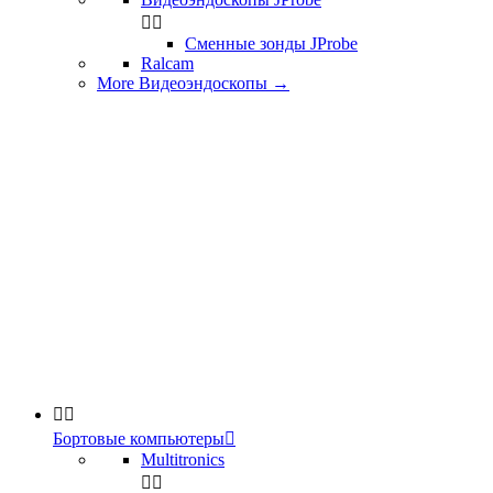


Сменные зонды JProbe
Ralcam
More Видеоэндоскопы
→


Бортовые компьютеры

Multitronics

