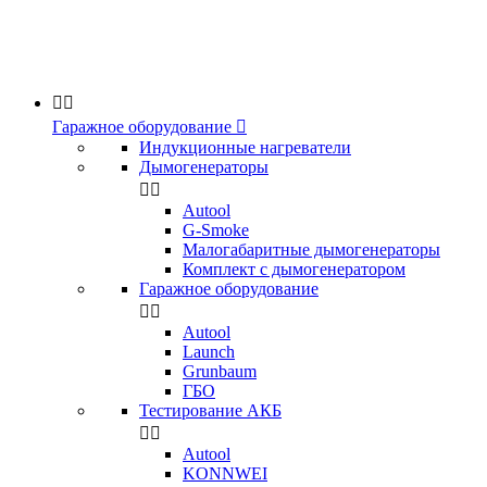


Гаражное оборудование

Индукционные нагреватели
Дымогенераторы


Аutool
G-Smoke
Малогабаритные дымогенераторы
Комплект с дымогенератором
Гаражное оборудование


Autool
Launch
Grunbaum
ГБО
Тестирование АКБ


Autool
KONNWEI