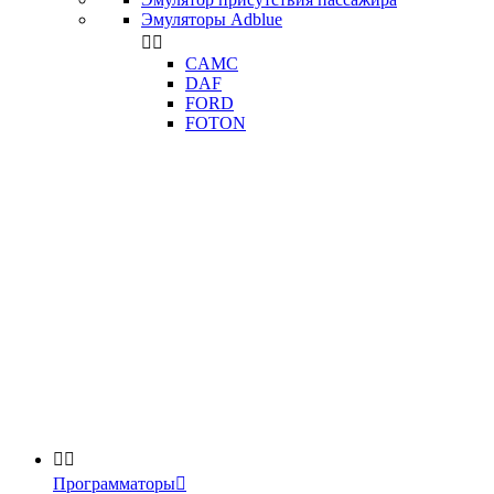
Эмуляторы Adblue


CAMC
DAF
FORD
FOTON


Программаторы
