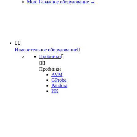
More Гаражное оборудование
→


Измерительное оборудование

Пробники



Пробники
AVM
GProbe
Pandora
ИК