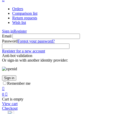
Orders
Comparison list
Return requests
Wish list
Sign in
Register
Email
Password
Forgot your password?
Register for a new account
Anti-bot validation
Or sign-in with another identity provider:
Sign in
Remember me

0

Cart is empty
View cart
Checkout