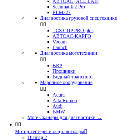
АВТОАС (ACE LAB)
Scanmatik 2 Pro
ELM327
Диагностика грузовой спецтехники


TCS CDP PRO plus
АВТОАС-КАРГО
Vocom
Launch
Диагностика мототехники


BRP
Прошивки
Водный транспорт
Марочное оборудование


Acura
Alfa Romeo
Audi
BMW
More Сканеры для диагностики
→


Мотор-тестеры и осциллографы

Diamag 2