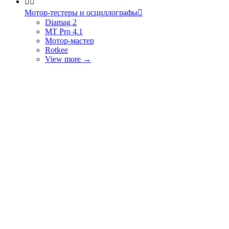


Мотор-тестеры и осциллографы

Diamag 2
MT Pro 4.1
Мотор-мастер
Rotkee
View more
→