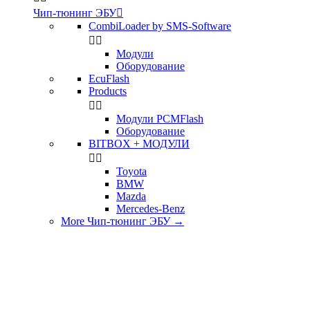
Чип-тюнинг ЭБУ

CombiLoader by SMS-Software


Модули
Оборудование
EcuFlash
Products


Модули PCMFlash
Оборудование
BITBOX + МОДУЛИ


Toyota
BMW
Mazda
Mercedes-Benz
More Чип-тюнинг ЭБУ
→