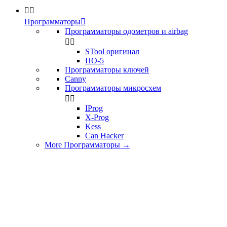


Программаторы

Программаторы одометров и airbag


STool оригинал
ПО-5
Программаторы ключей
Canny
Программаторы микросхем


IProg
X-Prog
Kess
Can Hacker
More Программаторы
→