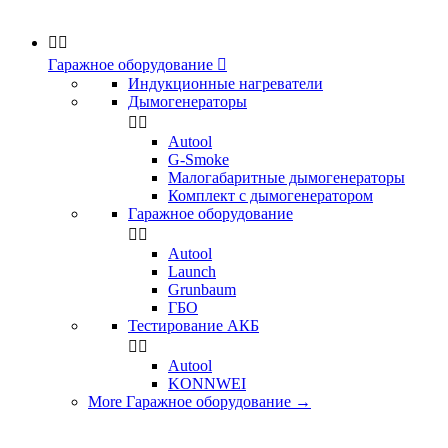


Гаражное оборудование

Индукционные нагреватели
Дымогенераторы


Аutool
G-Smoke
Малогабаритные дымогенераторы
Комплект с дымогенератором
Гаражное оборудование


Autool
Launch
Grunbaum
ГБО
Тестирование АКБ


Autool
KONNWEI
More Гаражное оборудование
→