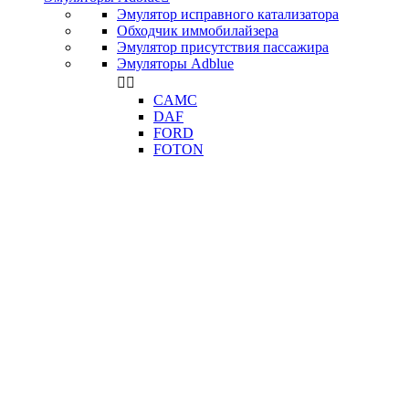
Эмулятор исправного катализатора
Обходчик иммобилайзера
Эмулятор присутствия пассажира
Эмуляторы Adblue


CAMC
DAF
FORD
FOTON