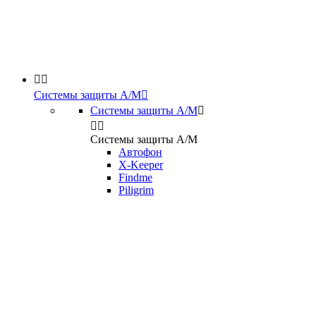


Системы защиты А/М

Системы защиты А/М



Системы защиты А/М
Автофон
X-Keeper
Findme
Piligrim