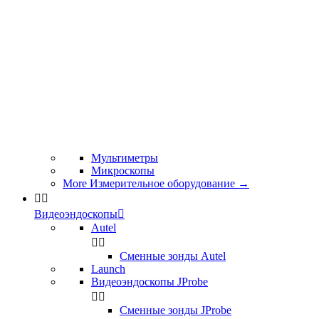
Мультиметры
Микроскопы
More Измерительное оборудование
→


Видеоэндоскопы

Autel


Сменные зонды Autel
Launch
Видеоэндоскопы JProbe


Сменные зонды JProbe