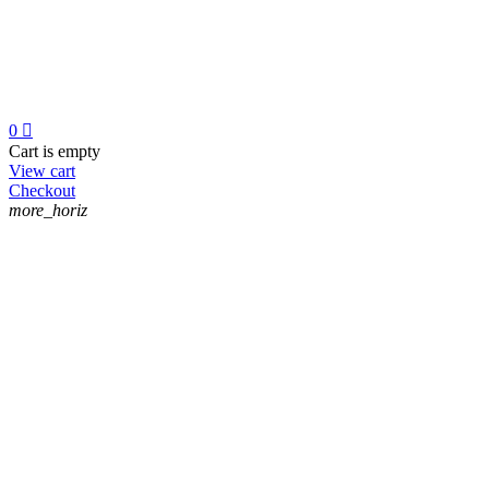
0

Cart is empty
View cart
Checkout
more_horiz