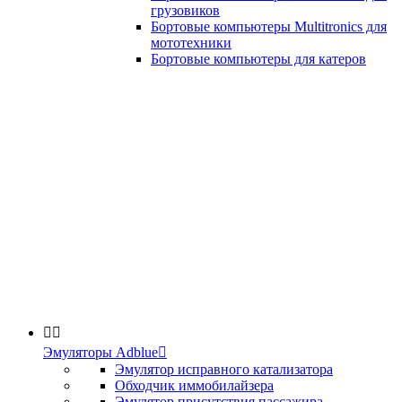
грузовиков
Бортовые компьютеры Multitronics для
мототехники
Бортовые компьютеры для катеров


Эмуляторы Adblue

Эмулятор исправного катализатора
Обходчик иммобилайзера
Эмулятор присутствия пассажира