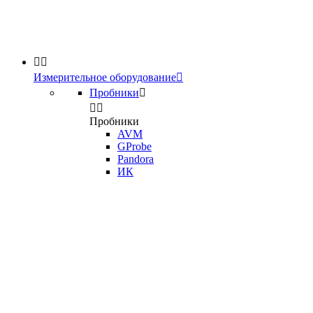


Измерительное оборудование

Пробники



Пробники
AVM
GProbe
Pandora
ИК