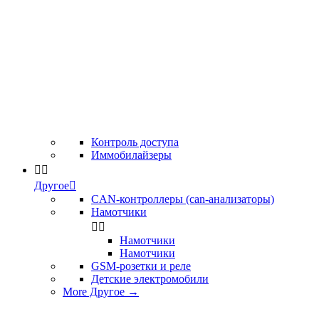
Контроль доступа
Иммобилайзеры


Другое

CAN-контроллеры (can-анализаторы)
Намотчики


Намотчики
Намотчики
GSM-розетки и реле
Детские электромобили
More Другое
→