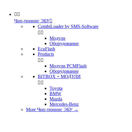


Чип-тюнинг ЭБУ

CombiLoader by SMS-Software


Модули
Оборудование
EcuFlash
Products


Модули PCMFlash
Оборудование
BITBOX + МОДУЛИ


Toyota
BMW
Mazda
Mercedes-Benz
More Чип-тюнинг ЭБУ
→