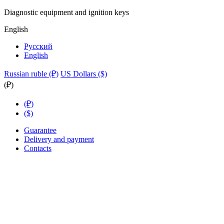
Diagnostic equipment and ignition keys
English
Русский
English
Russian ruble (₽)
US Dollars ($)
(₽)
(₽)
($)
Guarantee
Delivery and payment
Contacts