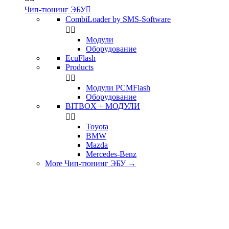
Чип-тюнинг ЭБУ

CombiLoader by SMS-Software


Модули
Оборудование
EcuFlash
Products


Модули PCMFlash
Оборудование
BITBOX + МОДУЛИ


Toyota
BMW
Mazda
Mercedes-Benz
More Чип-тюнинг ЭБУ
→