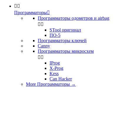


Программаторы

Программаторы одометров и airbag


STool оригинал
ПО-5
Программаторы ключей
Canny
Программаторы микросхем


IProg
X-Prog
Kess
Can Hacker
More Программаторы
→