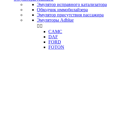
Эмулятор исправного катализатора
Обходчик иммобилайзера
Эмулятор присутствия пассажира
Эмуляторы Adblue


CAMC
DAF
FORD
FOTON