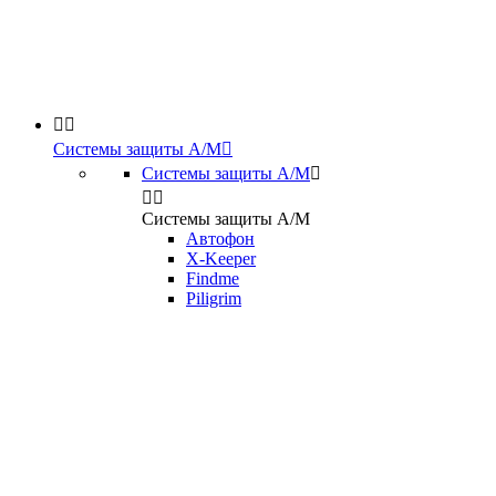


Системы защиты А/М

Системы защиты А/М



Системы защиты А/М
Автофон
X-Keeper
Findme
Piligrim