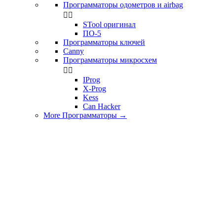
Программаторы одометров и airbag


STool оригинал
ПО-5
Программаторы ключей
Canny
Программаторы микросхем


IProg
X-Prog
Kess
Can Hacker
More Программаторы
→