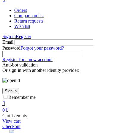
Orders
Comparison list
Return requests
Wish list
Sign in
Register
Email
Password
Forgot your password?
Register for a new account
Anti-bot validation
Or sign-in with another identity provider:
Sign in
Remember me

0

Cart is empty
View cart
Checkout