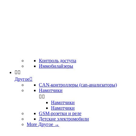
Контроль доступа
Иммобилайзеры


Другое

CAN-контроллеры (can-анализаторы)
Намотчики


Намотчики
Намотчики
GSM-розетки и реле
Детские электромобили
More Другое
→