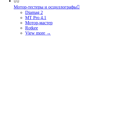


Мотор-тестеры и осциллографы

Diamag 2
MT Pro 4.1
Мотор-мастер
Rotkee
View more
→