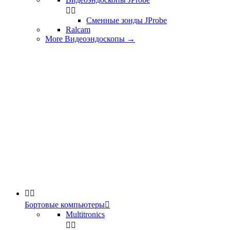


Сменные зонды JProbe
Ralcam
More Видеоэндоскопы
→


Бортовые компьютеры

Multitronics

