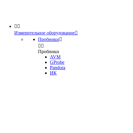


Измерительное оборудование

Пробники



Пробники
AVM
GProbe
Pandora
ИК