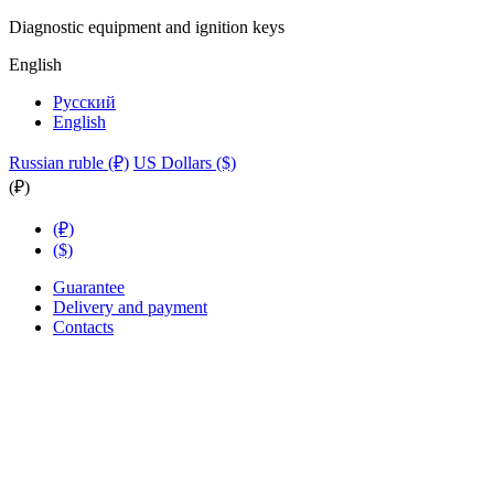
Diagnostic equipment and ignition keys
English
Русский
English
Russian ruble (₽)
US Dollars ($)
(₽)
(₽)
($)
Guarantee
Delivery and payment
Contacts