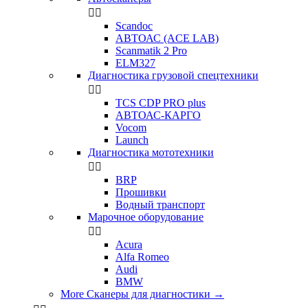


Scandoc
АВТОАС (ACE LAB)
Scanmatik 2 Pro
ELM327
Диагностика грузовой спецтехники


TCS CDP PRO plus
АВТОАС-КАРГО
Vocom
Launch
Диагностика мототехники


BRP
Прошивки
Водный транспорт
Марочное оборудование


Acura
Alfa Romeo
Audi
BMW
More Сканеры для диагностики
→