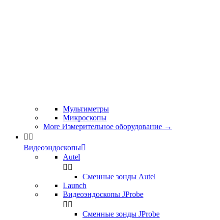
Мультиметры
Микроскопы
More Измерительное оборудование
→


Видеоэндоскопы

Autel


Сменные зонды Autel
Launch
Видеоэндоскопы JProbe


Сменные зонды JProbe