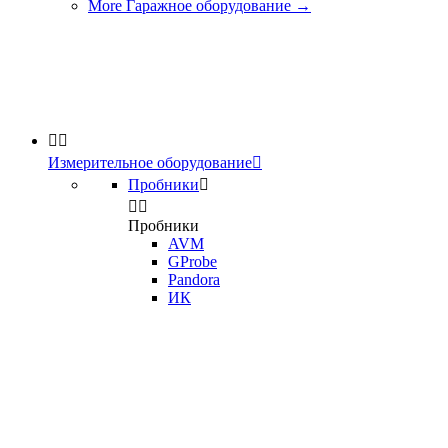
More Гаражное оборудование
→


Измерительное оборудование

Пробники



Пробники
AVM
GProbe
Pandora
ИК