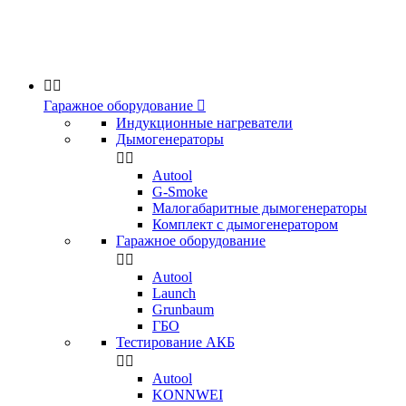


Гаражное оборудование

Индукционные нагреватели
Дымогенераторы


Аutool
G-Smoke
Малогабаритные дымогенераторы
Комплект с дымогенератором
Гаражное оборудование


Autool
Launch
Grunbaum
ГБО
Тестирование АКБ


Autool
KONNWEI