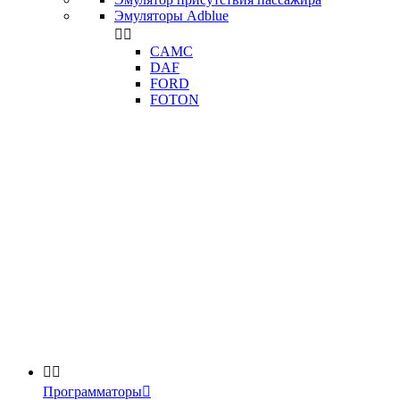
Эмуляторы Adblue


CAMC
DAF
FORD
FOTON


Программаторы
