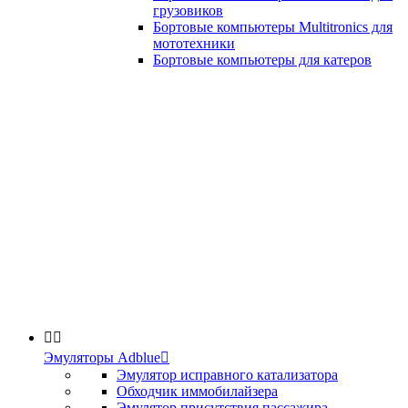
грузовиков
Бортовые компьютеры Multitronics для
мототехники
Бортовые компьютеры для катеров


Эмуляторы Adblue

Эмулятор исправного катализатора
Обходчик иммобилайзера
Эмулятор присутствия пассажира