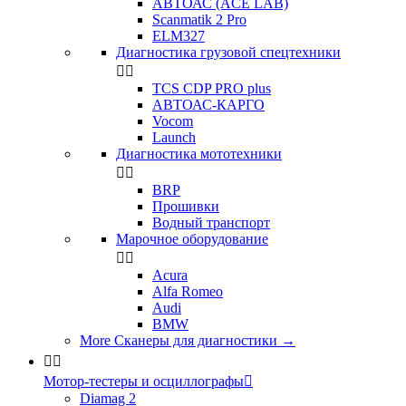
АВТОАС (ACE LAB)
Scanmatik 2 Pro
ELM327
Диагностика грузовой спецтехники


TCS CDP PRO plus
АВТОАС-КАРГО
Vocom
Launch
Диагностика мототехники


BRP
Прошивки
Водный транспорт
Марочное оборудование


Acura
Alfa Romeo
Audi
BMW
More Сканеры для диагностики
→


Мотор-тестеры и осциллографы

Diamag 2