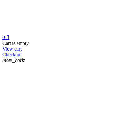
0

Cart is empty
View cart
Checkout
more_horiz