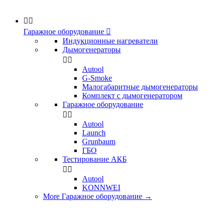


Гаражное оборудование

Индукционные нагреватели
Дымогенераторы


Аutool
G-Smoke
Малогабаритные дымогенераторы
Комплект с дымогенератором
Гаражное оборудование


Autool
Launch
Grunbaum
ГБО
Тестирование АКБ


Autool
KONNWEI
More Гаражное оборудование
→