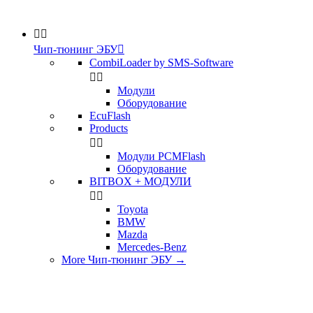


Чип-тюнинг ЭБУ

CombiLoader by SMS-Software


Модули
Оборудование
EcuFlash
Products


Модули PCMFlash
Оборудование
BITBOX + МОДУЛИ


Toyota
BMW
Mazda
Mercedes-Benz
More Чип-тюнинг ЭБУ
→