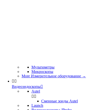
Мультиметры
Микроскопы
More Измерительное оборудование
→


Видеоэндоскопы

Autel


Сменные зонды Autel
Launch
Видеоэндоскопы JProbe