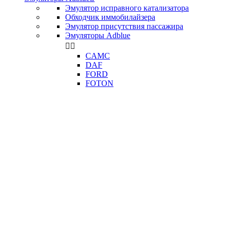
Эмулятор исправного катализатора
Обходчик иммобилайзера
Эмулятор присутствия пассажира
Эмуляторы Adblue


CAMC
DAF
FORD
FOTON