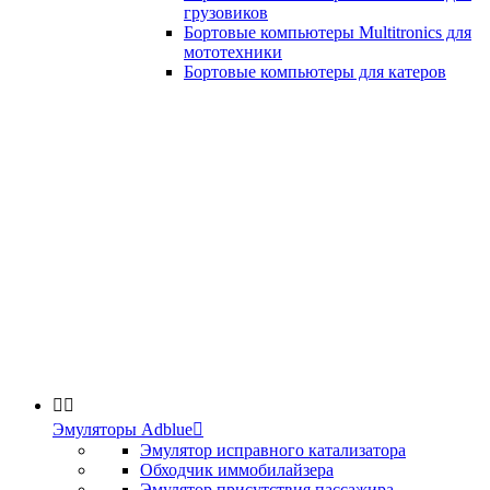
грузовиков
Бортовые компьютеры Multitronics для
мототехники
Бортовые компьютеры для катеров


Эмуляторы Adblue

Эмулятор исправного катализатора
Обходчик иммобилайзера
Эмулятор присутствия пассажира