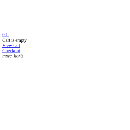
0

Cart is empty
View cart
Checkout
more_horiz