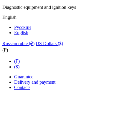
Diagnostic equipment and ignition keys
English
Русский
English
Russian ruble (₽)
US Dollars ($)
(₽)
(₽)
($)
Guarantee
Delivery and payment
Contacts