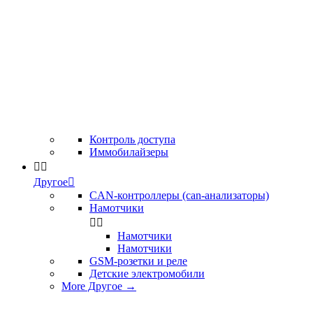
Контроль доступа
Иммобилайзеры


Другое

CAN-контроллеры (can-анализаторы)
Намотчики


Намотчики
Намотчики
GSM-розетки и реле
Детские электромобили
More Другое
→