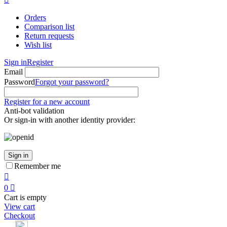
Orders
Comparison list
Return requests
Wish list
Sign in
Register
Email
Password
Forgot your password?
Register for a new account
Anti-bot validation
Or sign-in with another identity provider:
Sign in
Remember me

0

Cart is empty
View cart
Checkout