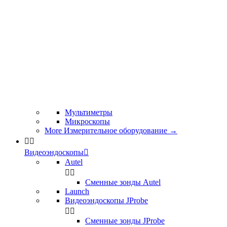
Мультиметры
Микроскопы
More Измерительное оборудование
→


Видеоэндоскопы

Autel


Сменные зонды Autel
Launch
Видеоэндоскопы JProbe


Сменные зонды JProbe