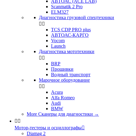
АВТОАС (ACE LAB)
Scanmatik 2 Pro
ELM327
Диагностика грузовой спецтехники


TCS CDP PRO plus
АВТОАС-КАРГО
Vocom
Launch
Диагностика мототехники


BRP
Прошивки
Водный транспорт
Марочное оборудование


Acura
Alfa Romeo
Audi
BMW
More Сканеры для диагностики
→


Мотор-тестеры и осциллографы

Diamag 2