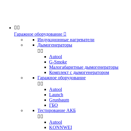


Гаражное оборудование

Индукционные нагреватели
Дымогенераторы


Аutool
G-Smoke
Малогабаритные дымогенераторы
Комплект с дымогенератором
Гаражное оборудование


Autool
Launch
Grunbaum
ГБО
Тестирование АКБ


Autool
KONNWEI