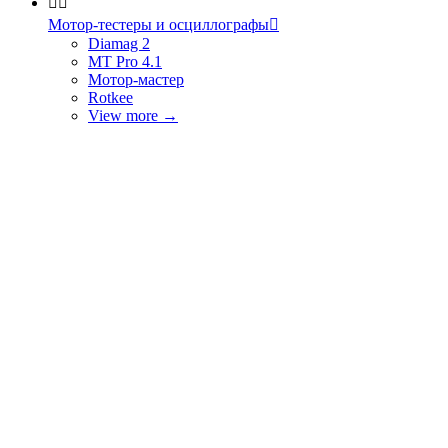


Мотор-тестеры и осциллографы

Diamag 2
MT Pro 4.1
Мотор-мастер
Rotkee
View more
→