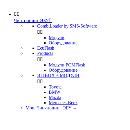


Чип-тюнинг ЭБУ

CombiLoader by SMS-Software


Модули
Оборудование
EcuFlash
Products


Модули PCMFlash
Оборудование
BITBOX + МОДУЛИ


Toyota
BMW
Mazda
Mercedes-Benz
More Чип-тюнинг ЭБУ
→