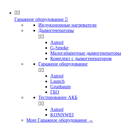


Гаражное оборудование

Индукционные нагреватели
Дымогенераторы


Аutool
G-Smoke
Малогабаритные дымогенераторы
Комплект с дымогенератором
Гаражное оборудование


Autool
Launch
Grunbaum
ГБО
Тестирование АКБ


Autool
KONNWEI
More Гаражное оборудование
→