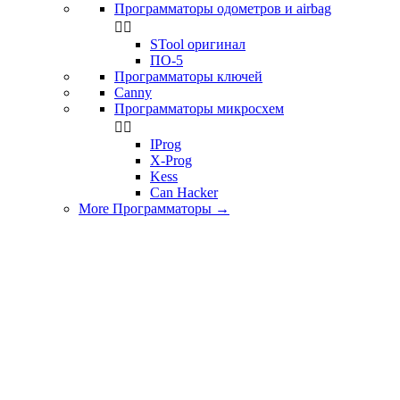
Программаторы одометров и airbag


STool оригинал
ПО-5
Программаторы ключей
Canny
Программаторы микросхем


IProg
X-Prog
Kess
Can Hacker
More Программаторы
→