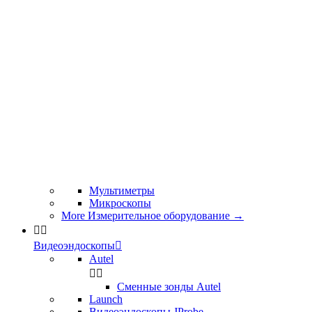
Мультиметры
Микроскопы
More Измерительное оборудование
→


Видеоэндоскопы

Autel


Сменные зонды Autel
Launch
Видеоэндоскопы JProbe