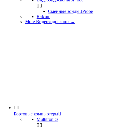


Сменные зонды JProbe
Ralcam
More Видеоэндоскопы
→


Бортовые компьютеры

Multitronics

