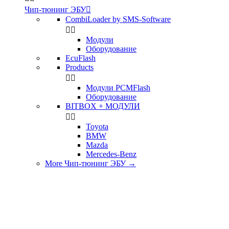
Чип-тюнинг ЭБУ

CombiLoader by SMS-Software


Модули
Оборудование
EcuFlash
Products


Модули PCMFlash
Оборудование
BITBOX + МОДУЛИ


Toyota
BMW
Mazda
Mercedes-Benz
More Чип-тюнинг ЭБУ
→