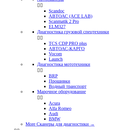


Scandoc
АВТОАС (ACE LAB)
Scanmatik 2 Pro
ELM327
Диагностика грузовой спецтехники


TCS CDP PRO plus
АВТОАС-КАРГО
Vocom
Launch
Диагностика мототехники


BRP
Прошивки
Водный транспорт
Марочное оборудование


Acura
Alfa Romeo
Audi
BMW
More Сканеры для диагностики
→