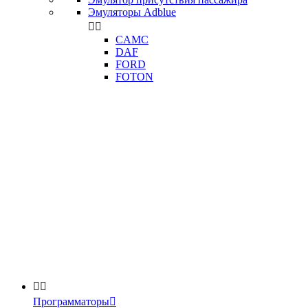
Эмуляторы Adblue


CAMC
DAF
FORD
FOTON


Программаторы
