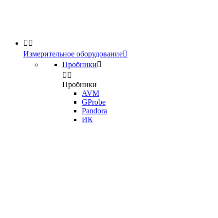


Измерительное оборудование

Пробники



Пробники
AVM
GProbe
Pandora
ИК