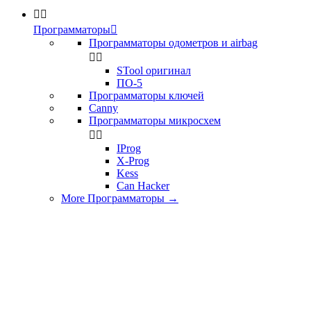


Программаторы

Программаторы одометров и airbag


STool оригинал
ПО-5
Программаторы ключей
Canny
Программаторы микросхем


IProg
X-Prog
Kess
Can Hacker
More Программаторы
→