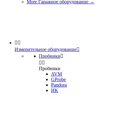
More Гаражное оборудование
→


Измерительное оборудование

Пробники



Пробники
AVM
GProbe
Pandora
ИК