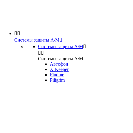


Системы защиты А/М

Системы защиты А/М



Системы защиты А/М
Автофон
X-Keeper
Findme
Piligrim