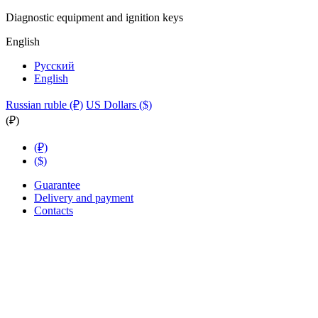
Diagnostic equipment and ignition keys
English
Русский
English
Russian ruble (₽)
US Dollars ($)
(₽)
(₽)
($)
Guarantee
Delivery and payment
Contacts