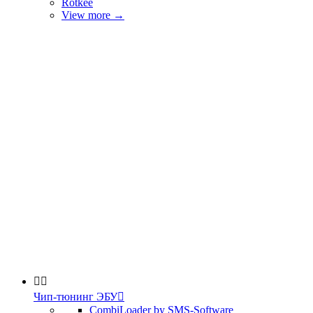
Rotkee
View more
→


Чип-тюнинг ЭБУ

CombiLoader by SMS-Software