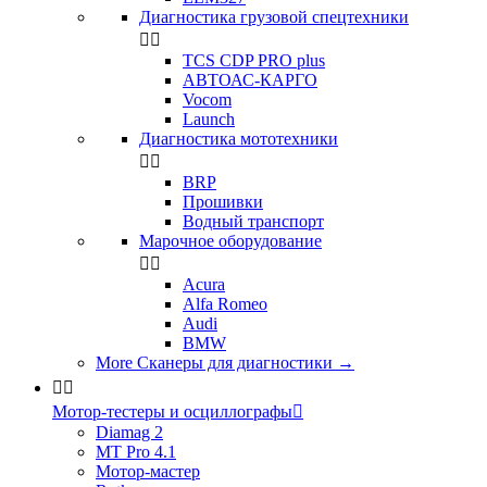
Диагностика грузовой спецтехники


TCS CDP PRO plus
АВТОАС-КАРГО
Vocom
Launch
Диагностика мототехники


BRP
Прошивки
Водный транспорт
Марочное оборудование


Acura
Alfa Romeo
Audi
BMW
More Сканеры для диагностики
→


Мотор-тестеры и осциллографы

Diamag 2
MT Pro 4.1
Мотор-мастер