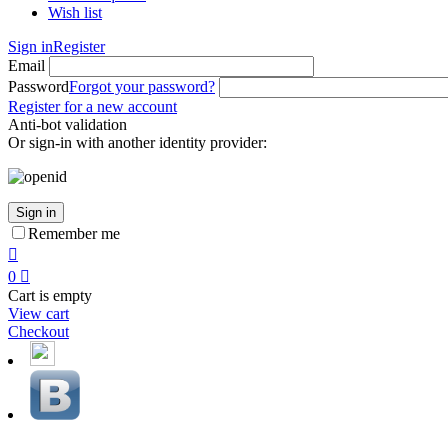
Wish list
Sign in
Register
Email
Password
Forgot your password?
Register for a new account
Anti-bot validation
Or sign-in with another identity provider:
Sign in
Remember me

0

Cart is empty
View cart
Checkout