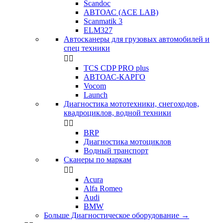
Scandoc
АВТОАС (ACE LAB)
Scanmatik 3
ELM327
Автосканеры для грузовых автомобилей и
спец техники


TCS CDP PRO plus
АВТОАС-КАРГО
Vocom
Launch
Диагностика мототехники, снегоходов,
квадроциклов, водной техники


BRP
Диагностика мотоциклов
Водный транспорт
Сканеры по маркам


Acura
Alfa Romeo
Audi
BMW
Больше Диагностическое оборудование
→