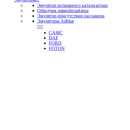
Эмулятор исправного катализатора
Обходчик иммобилайзера
Эмулятор присутствия пассажира
Эмуляторы Adblue


CAMC
DAF
FORD
FOTON