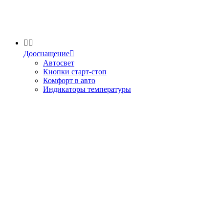


Дооснащение

Автосвет
Кнопки старт-стоп
Комфорт в авто
Индикаторы температуры