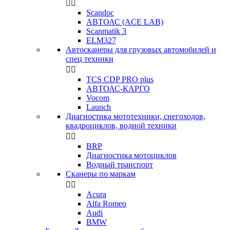


Scandoc
АВТОАС (ACE LAB)
Scanmatik 3
ELM327
Автосканеры для грузовых автомобилей и
спец техники


TCS CDP PRO plus
АВТОАС-КАРГО
Vocom
Launch
Диагностика мототехники, снегоходов,
квадроциклов, водной техники


BRP
Диагностика мотоциклов
Водный транспорт
Сканеры по маркам


Acura
Alfa Romeo
Audi
BMW