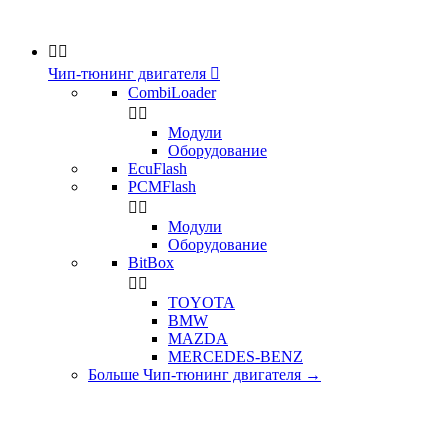


Чип-тюнинг двигателя

CombiLoader


Модули
Оборудование
EcuFlash
PCMFlash


Модули
Оборудование
BitBox


TOYOTA
BMW
MAZDA
MERCEDES-BENZ
Больше Чип-тюнинг двигателя
→