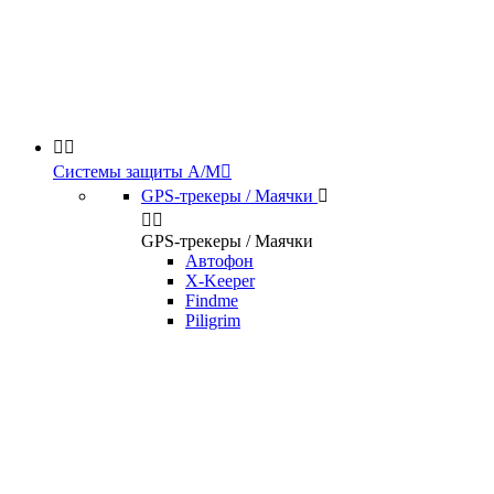


Системы защиты А/М

GPS-трекеры / Маячки



GPS-трекеры / Маячки
Автофон
X-Keeper
Findme
Piligrim