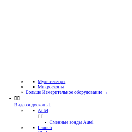
Мультиметры
Микроскопы
Больше Измерительное оборудование
→


Видеоэндоскопы

Autel


Сменные зонды Autel
Launch