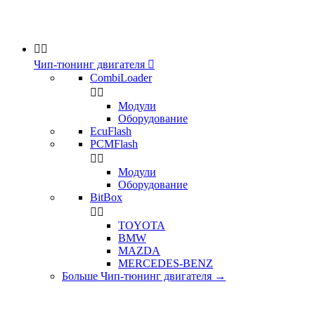


Чип-тюнинг двигателя

CombiLoader


Модули
Оборудование
EcuFlash
PCMFlash


Модули
Оборудование
BitBox


TOYOTA
BMW
MAZDA
MERCEDES-BENZ
Больше Чип-тюнинг двигателя
→