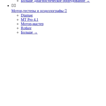
Больше Диагностическое оборудование
→


Мотор-тестеры и осциллографы

Diamag
MT Pro 4.1
Мотор-мастер
Rotkee
Больше
→