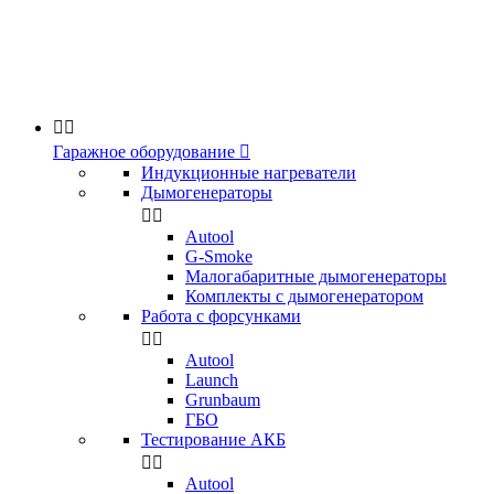


Гаражное оборудование

Индукционные нагреватели
Дымогенераторы


Аutool
G-Smoke
Малогабаритные дымогенераторы
Комплекты с дымогенератором
Работа с форсунками


Autool
Launch
Grunbaum
ГБО
Тестирование АКБ


Autool