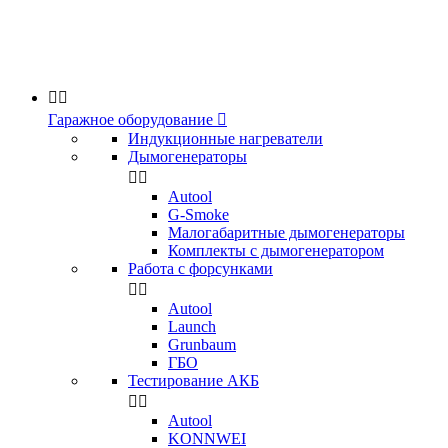


Гаражное оборудование

Индукционные нагреватели
Дымогенераторы


Аutool
G-Smoke
Малогабаритные дымогенераторы
Комплекты с дымогенератором
Работа с форсунками


Autool
Launch
Grunbaum
ГБО
Тестирование АКБ


Autool
KONNWEI