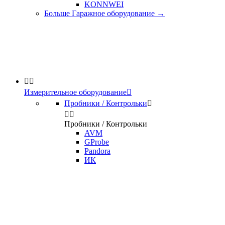
KONNWEI
Больше Гаражное оборудование
→


Измерительное оборудование

Пробники / Контрольки



Пробники / Контрольки
AVM
GProbe
Pandora
ИК