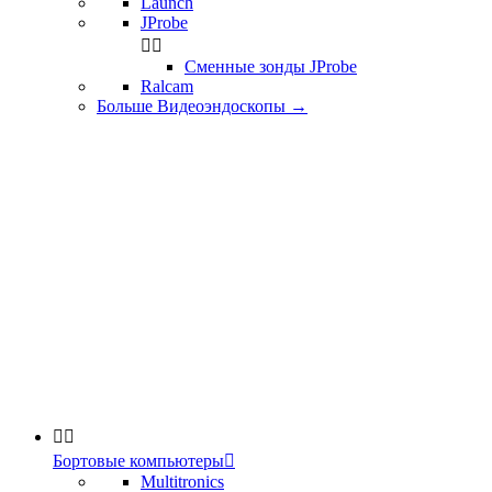
Launch
JProbe


Сменные зонды JProbe
Ralcam
Больше Видеоэндоскопы
→


Бортовые компьютеры

Multitronics