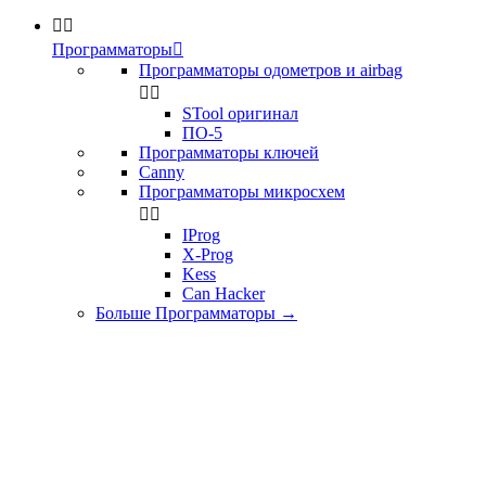


Программаторы

Программаторы одометров и airbag


STool оригинал
ПО-5
Программаторы ключей
Canny
Программаторы микросхем


IProg
X-Prog
Kess
Can Hacker
Больше Программаторы
→