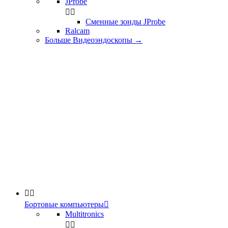
JProbe


Сменные зонды JProbe
Ralcam
Больше Видеоэндоскопы
→


Бортовые компьютеры

Multitronics

