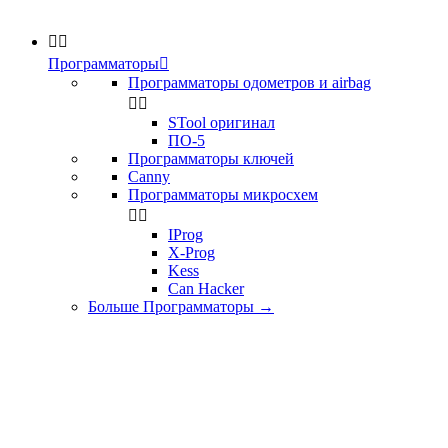


Программаторы

Программаторы одометров и airbag


STool оригинал
ПО-5
Программаторы ключей
Canny
Программаторы микросхем


IProg
X-Prog
Kess
Can Hacker
Больше Программаторы
→