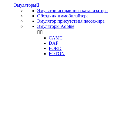
Эмуляторы

Эмулятор исправного катализатора
Обходчик иммобилайзера
Эмулятор присутствия пассажира
Эмуляторы Adblue


CAMC
DAF
FORD
FOTON