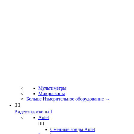
Мультиметры
Микроскопы
Больше Измерительное оборудование
→


Видеоэндоскопы

Autel


Сменные зонды Autel