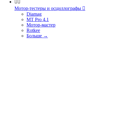


Мотор-тестеры и осциллографы

Diamag
MT Pro 4.1
Мотор-мастер
Rotkee
Больше
→