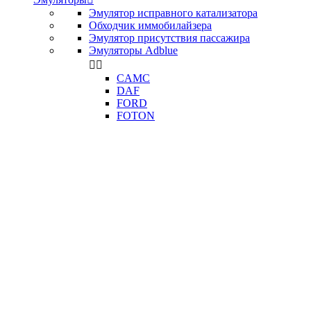
Эмулятор исправного катализатора
Обходчик иммобилайзера
Эмулятор присутствия пассажира
Эмуляторы Adblue


CAMC
DAF
FORD
FOTON