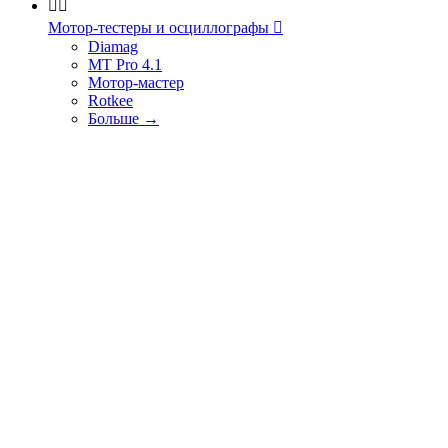


Мотор-тестеры и осциллографы

Diamag
MT Pro 4.1
Мотор-мастер
Rotkee
Больше
→