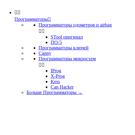


Программаторы

Программаторы одометров и airbag


STool оригинал
ПО-5
Программаторы ключей
Canny
Программаторы микросхем


IProg
X-Prog
Kess
Can Hacker
Больше Программаторы
→