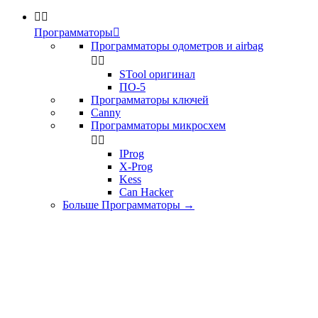


Программаторы

Программаторы одометров и airbag


STool оригинал
ПО-5
Программаторы ключей
Canny
Программаторы микросхем


IProg
X-Prog
Kess
Can Hacker
Больше Программаторы
→