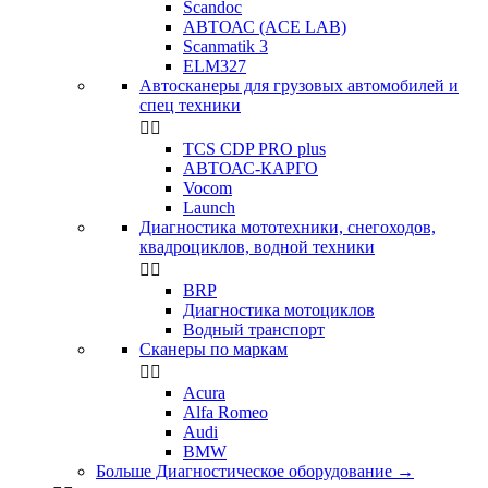
Scandoc
АВТОАС (ACE LAB)
Scanmatik 3
ELM327
Автосканеры для грузовых автомобилей и
спец техники


TCS CDP PRO plus
АВТОАС-КАРГО
Vocom
Launch
Диагностика мототехники, снегоходов,
квадроциклов, водной техники


BRP
Диагностика мотоциклов
Водный транспорт
Сканеры по маркам


Acura
Alfa Romeo
Audi
BMW
Больше Диагностическое оборудование
→