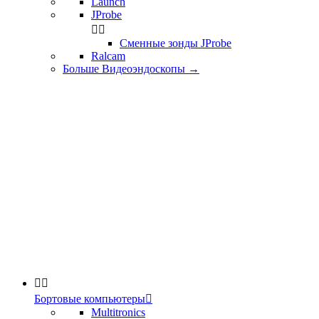
Launch
JProbe


Сменные зонды JProbe
Ralcam
Больше Видеоэндоскопы
→


Бортовые компьютеры

Multitronics