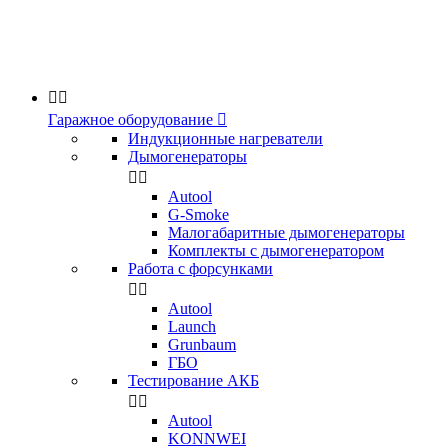


Гаражное оборудование

Индукционные нагреватели
Дымогенераторы


Аutool
G-Smoke
Малогабаритные дымогенераторы
Комплекты с дымогенератором
Работа с форсунками


Autool
Launch
Grunbaum
ГБО
Тестирование АКБ


Autool
KONNWEI