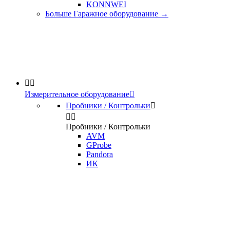
KONNWEI
Больше Гаражное оборудование
→


Измерительное оборудование

Пробники / Контрольки



Пробники / Контрольки
AVM
GProbe
Pandora
ИК