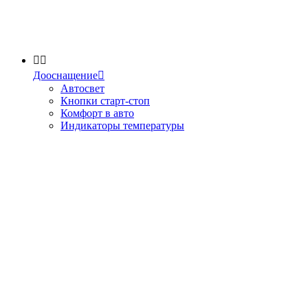


Дооснащение

Автосвет
Кнопки старт-стоп
Комфорт в авто
Индикаторы температуры