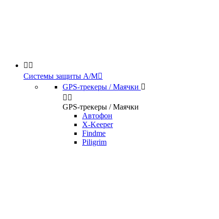


Системы защиты А/М

GPS-трекеры / Маячки



GPS-трекеры / Маячки
Автофон
X-Keeper
Findme
Piligrim