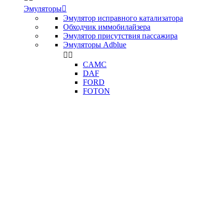
Эмуляторы

Эмулятор исправного катализатора
Обходчик иммобилайзера
Эмулятор присутствия пассажира
Эмуляторы Adblue


CAMC
DAF
FORD
FOTON