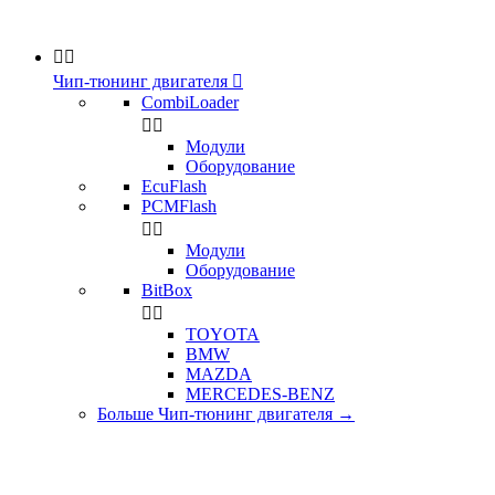


Чип-тюнинг двигателя

CombiLoader


Модули
Оборудование
EcuFlash
PCMFlash


Модули
Оборудование
BitBox


TOYOTA
BMW
MAZDA
MERCEDES-BENZ
Больше Чип-тюнинг двигателя
→