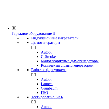


Гаражное оборудование

Индукционные нагреватели
Дымогенераторы


Аutool
G-Smoke
Малогабаритные дымогенераторы
Комплекты с дымогенератором
Работа с форсунками


Autool
Launch
Grunbaum
ГБО
Тестирование АКБ


Autool