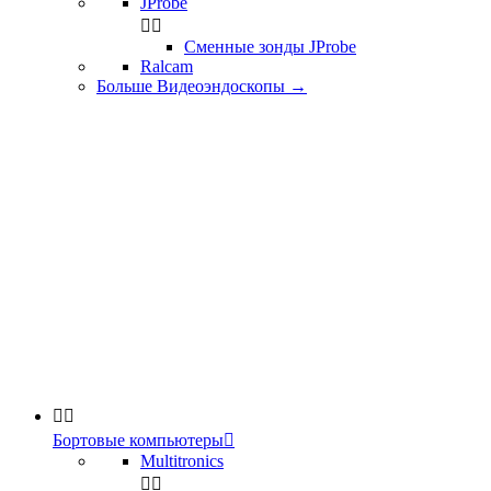
JProbe


Сменные зонды JProbe
Ralcam
Больше Видеоэндоскопы
→


Бортовые компьютеры

Multitronics

