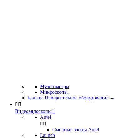
Мультиметры
Микроскопы
Больше Измерительное оборудование
→


Видеоэндоскопы

Autel


Сменные зонды Autel
Launch