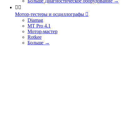
Больше Диагностическое оборудование
→


Мотор-тестеры и осциллографы

Diamag
MT Pro 4.1
Мотор-мастер
Rotkee
Больше
→