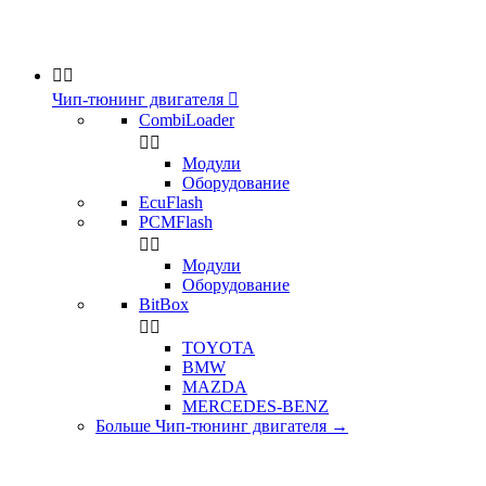


Чип-тюнинг двигателя

CombiLoader


Модули
Оборудование
EcuFlash
PCMFlash


Модули
Оборудование
BitBox


TOYOTA
BMW
MAZDA
MERCEDES-BENZ
Больше Чип-тюнинг двигателя
→