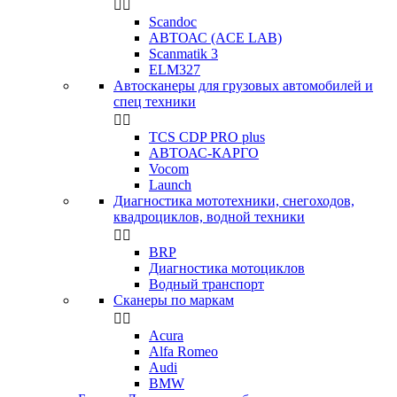


Scandoc
АВТОАС (ACE LAB)
Scanmatik 3
ELM327
Автосканеры для грузовых автомобилей и
спец техники


TCS CDP PRO plus
АВТОАС-КАРГО
Vocom
Launch
Диагностика мототехники, снегоходов,
квадроциклов, водной техники


BRP
Диагностика мотоциклов
Водный транспорт
Сканеры по маркам


Acura
Alfa Romeo
Audi
BMW