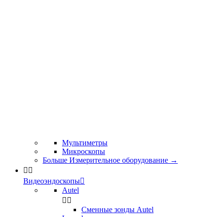
Мультиметры
Микроскопы
Больше Измерительное оборудование
→


Видеоэндоскопы

Autel


Сменные зонды Autel