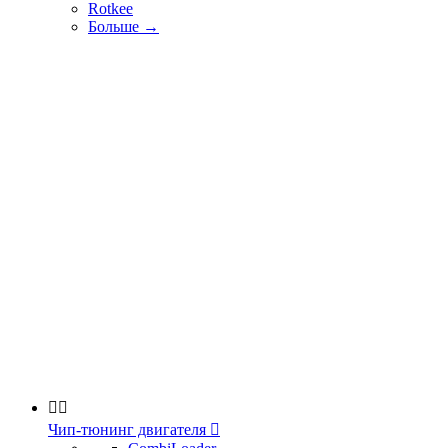
Rotkee
Больше
→


Чип-тюнинг двигателя
