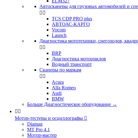
ELM327
Автосканеры для грузовых автомобилей и сп


TCS CDP PRO plus
АВТОАС-КАРГО
Vocom
Launch
Диагностика мототехники, снегоходов, квадр


BRP
Диагностика мотоциклов
Водный транспорт
Сканеры по маркам


Acura
Alfa Romeo
Audi
BMW
Больше Диагностическое оборудование
→


Мотор-тестеры и осциллографы

Diamag
MT Pro 4.1
Мотор-мастер