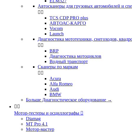
ELM327
Автосканеры для грузовых автомобилей и сп


TCS CDP PRO plus
АВТОАС-КАРГО
Vocom
Launch
Диагностика мототехники, снегоходов, квадр


BRP
Диагностика мотоциклов
Водный транспорт
Сканеры по маркам


Acura
Alfa Romeo
Audi
BMW
Больше Диагностическое оборудование
→


Мотор-тестеры и осциллографы

Diamag
MT Pro 4.1
Мотор-мастер