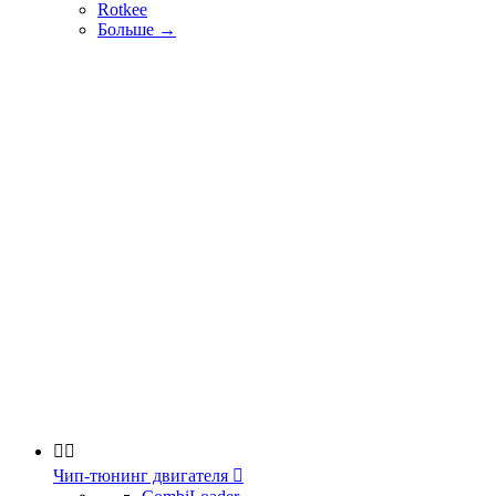
Rotkee
Больше
→


Чип-тюнинг двигателя
