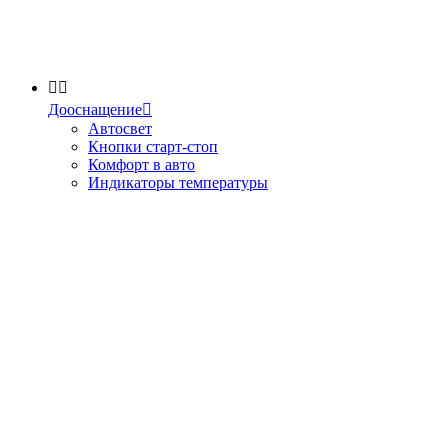


Дооснащение

Автосвет
Кнопки старт-стоп
Комфорт в авто
Индикаторы температуры