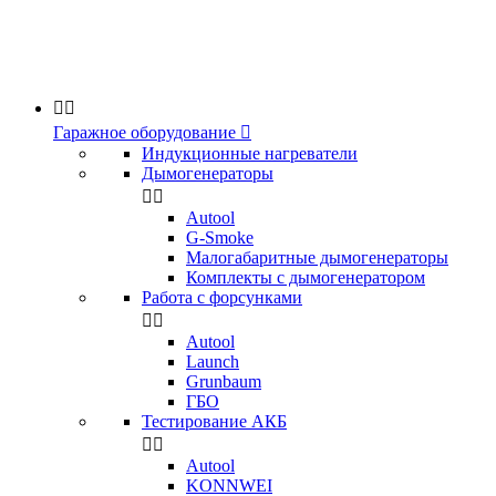


Гаражное оборудование

Индукционные нагреватели
Дымогенераторы


Аutool
G-Smoke
Малогабаритные дымогенераторы
Комплекты с дымогенератором
Работа с форсунками


Autool
Launch
Grunbaum
ГБО
Тестирование АКБ


Autool
KONNWEI