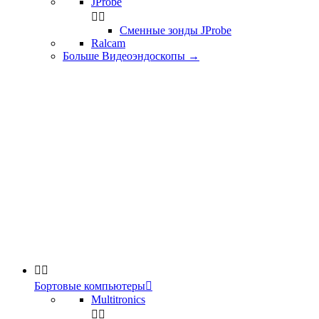
JProbe


Сменные зонды JProbe
Ralcam
Больше Видеоэндоскопы
→


Бортовые компьютеры

Multitronics

