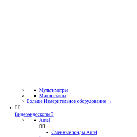
Мультиметры
Микроскопы
Больше Измерительное оборудование
→


Видеоэндоскопы

Autel


Сменные зонды Autel