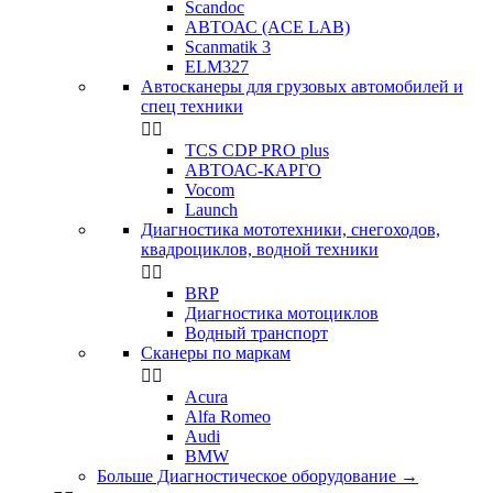
Scandoc
АВТОАС (ACE LAB)
Scanmatik 3
ELM327
Автосканеры для грузовых автомобилей и
спец техники


TCS CDP PRO plus
АВТОАС-КАРГО
Vocom
Launch
Диагностика мототехники, снегоходов,
квадроциклов, водной техники


BRP
Диагностика мотоциклов
Водный транспорт
Сканеры по маркам


Acura
Alfa Romeo
Audi
BMW
Больше Диагностическое оборудование
→