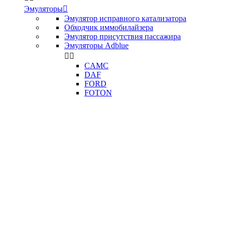
Эмуляторы

Эмулятор исправного катализатора
Обходчик иммобилайзера
Эмулятор присутствия пассажира
Эмуляторы Adblue


CAMC
DAF
FORD
FOTON