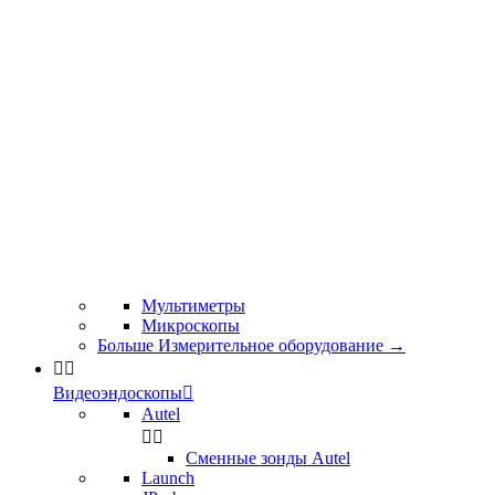
Мультиметры
Микроскопы
Больше Измерительное оборудование
→


Видеоэндоскопы

Autel


Сменные зонды Autel
Launch