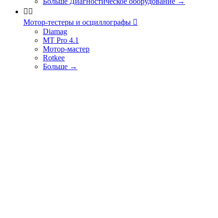
Больше Диагностическое оборудование
→


Мотор-тестеры и осциллографы

Diamag
MT Pro 4.1
Мотор-мастер
Rotkee
Больше
→