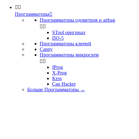


Программаторы

Программаторы одометров и airbag


STool оригинал
ПО-5
Программаторы ключей
Canny
Программаторы микросхем


IProg
X-Prog
Kess
Can Hacker
Больше Программаторы
→