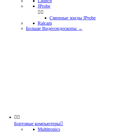
Launch
JProbe


Сменные зонды JProbe
Ralcam
Больше Видеоэндоскопы
→


Бортовые компьютеры

Multitronics