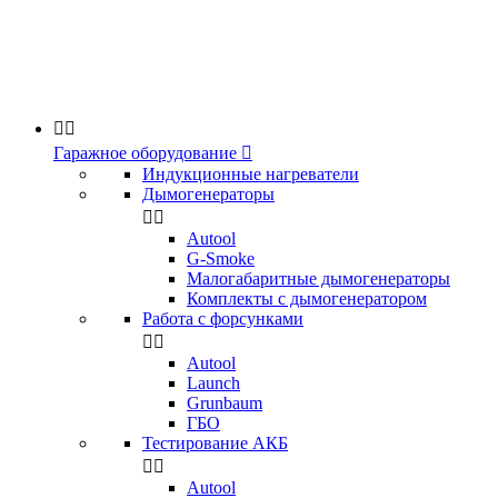


Гаражное оборудование

Индукционные нагреватели
Дымогенераторы


Аutool
G-Smoke
Малогабаритные дымогенераторы
Комплекты с дымогенератором
Работа с форсунками


Autool
Launch
Grunbaum
ГБО
Тестирование АКБ


Autool