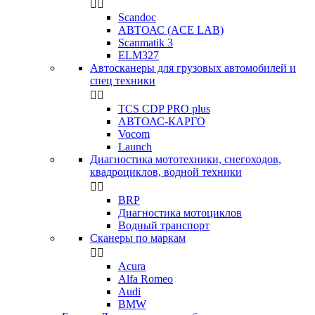


Scandoc
АВТОАС (ACE LAB)
Scanmatik 3
ELM327
Автосканеры для грузовых автомобилей и
спец техники


TCS CDP PRO plus
АВТОАС-КАРГО
Vocom
Launch
Диагностика мототехники, снегоходов,
квадроциклов, водной техники


BRP
Диагностика мотоциклов
Водный транспорт
Сканеры по маркам


Acura
Alfa Romeo
Audi
BMW