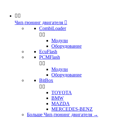


Чип-тюнинг двигателя

CombiLoader


Модули
Оборудование
EcuFlash
PCMFlash


Модули
Оборудование
BitBox


TOYOTA
BMW
MAZDA
MERCEDES-BENZ
Больше Чип-тюнинг двигателя
→