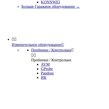
KONNWEI
Больше Гаражное оборудование
→


Измерительное оборудование

Пробники / Контрольки



Пробники / Контрольки
AVM
GProbe
Pandora
ИК