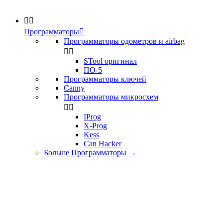


Программаторы

Программаторы одометров и airbag


STool оригинал
ПО-5
Программаторы ключей
Canny
Программаторы микросхем


IProg
X-Prog
Kess
Can Hacker
Больше Программаторы
→