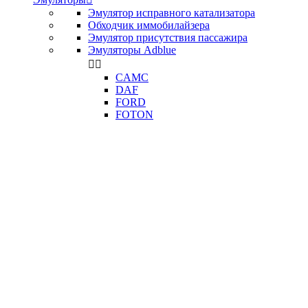
Эмулятор исправного катализатора
Обходчик иммобилайзера
Эмулятор присутствия пассажира
Эмуляторы Adblue


CAMC
DAF
FORD
FOTON