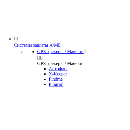


Системы защиты А/М

GPS-трекеры / Маячки



GPS-трекеры / Маячки
Автофон
X-Keeper
Findme
Piligrim