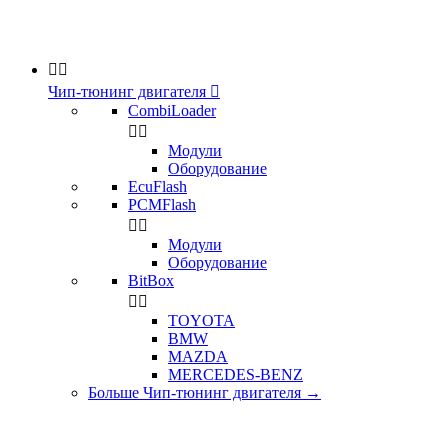


Чип-тюнинг двигателя

CombiLoader


Модули
Оборудование
EcuFlash
PCMFlash


Модули
Оборудование
BitBox


TOYOTA
BMW
MAZDA
MERCEDES-BENZ
Больше Чип-тюнинг двигателя
→