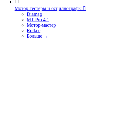


Мотор-тестеры и осциллографы

Diamag
MT Pro 4.1
Мотор-мастер
Rotkee
Больше
→