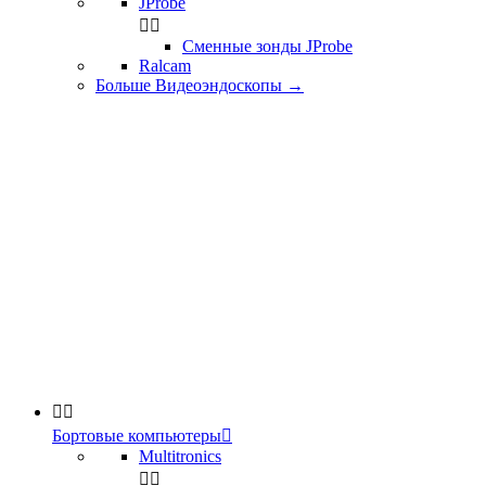
JProbe


Сменные зонды JProbe
Ralcam
Больше Видеоэндоскопы
→


Бортовые компьютеры

Multitronics

