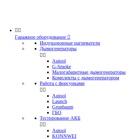


Гаражное оборудование

Индукционные нагреватели
Дымогенераторы


Аutool
G-Smoke
Малогабаритные дымогенераторы
Комплекты с дымогенератором
Работа с форсунками


Autool
Launch
Grunbaum
ГБО
Тестирование АКБ


Autool
KONNWEI