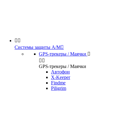


Системы защиты А/М

GPS-трекеры / Маячки



GPS-трекеры / Маячки
Автофон
X-Keeper
Findme
Piligrim