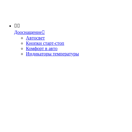


Дооснащение

Автосвет
Кнопки старт-стоп
Комфорт в авто
Индикаторы температуры