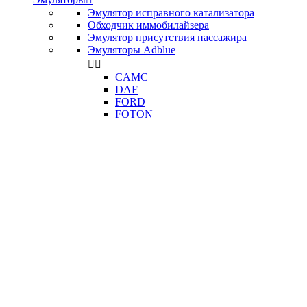
Эмулятор исправного катализатора
Обходчик иммобилайзера
Эмулятор присутствия пассажира
Эмуляторы Adblue


CAMC
DAF
FORD
FOTON