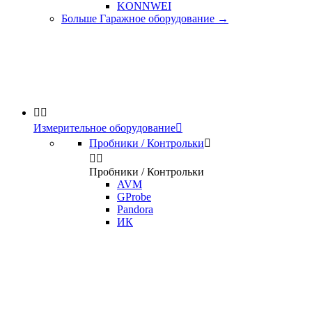
KONNWEI
Больше Гаражное оборудование
→


Измерительное оборудование

Пробники / Контрольки



Пробники / Контрольки
AVM
GProbe
Pandora
ИК