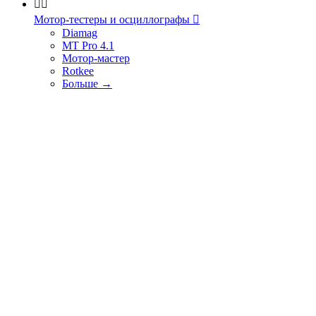


Мотор-тестеры и осциллографы

Diamag
MT Pro 4.1
Мотор-мастер
Rotkee
Больше
→