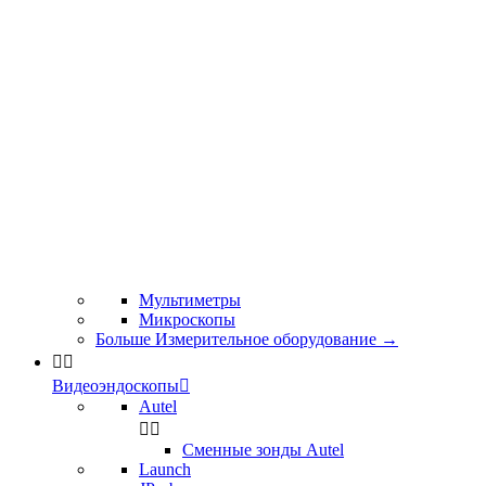
Мультиметры
Микроскопы
Больше Измерительное оборудование
→


Видеоэндоскопы

Autel


Сменные зонды Autel
Launch