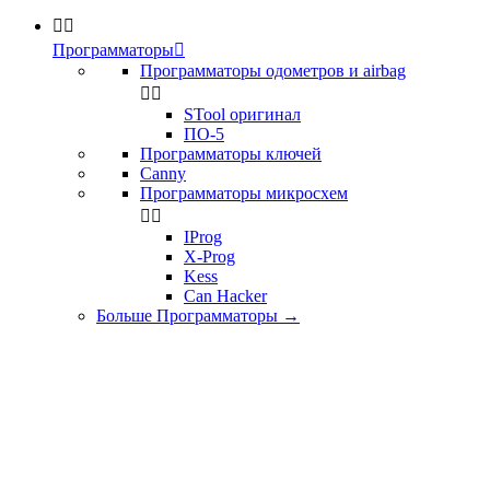


Программаторы

Программаторы одометров и airbag


STool оригинал
ПО-5
Программаторы ключей
Canny
Программаторы микросхем


IProg
X-Prog
Kess
Can Hacker
Больше Программаторы
→