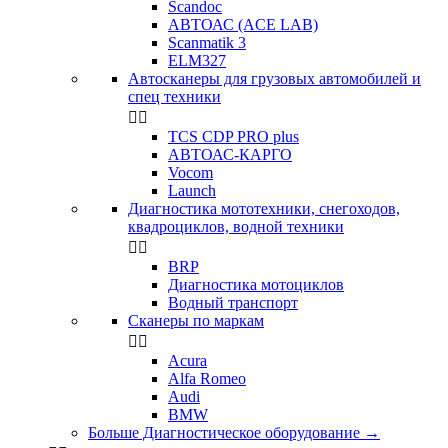
Scandoc
АВТОАС (ACE LAB)
Scanmatik 3
ELM327
Автосканеры для грузовых автомобилей и
спец техники


TCS CDP PRO plus
АВТОАС-КАРГО
Vocom
Launch
Диагностика мототехники, снегоходов,
квадроциклов, водной техники


BRP
Диагностика мотоциклов
Водный транспорт
Сканеры по маркам


Acura
Alfa Romeo
Audi
BMW
Больше Диагностическое оборудование
→