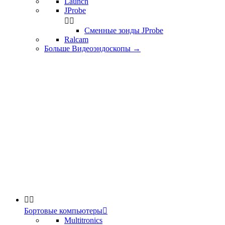
Launch
JProbe


Сменные зонды JProbe
Ralcam
Больше Видеоэндоскопы
→


Бортовые компьютеры

Multitronics