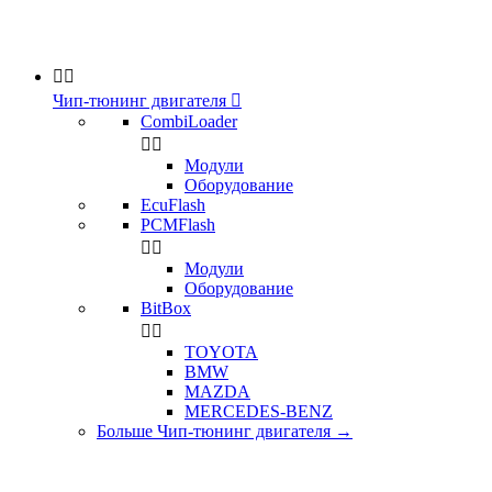


Чип-тюнинг двигателя

CombiLoader


Модули
Оборудование
EcuFlash
PCMFlash


Модули
Оборудование
BitBox


TOYOTA
BMW
MAZDA
MERCEDES-BENZ
Больше Чип-тюнинг двигателя
→