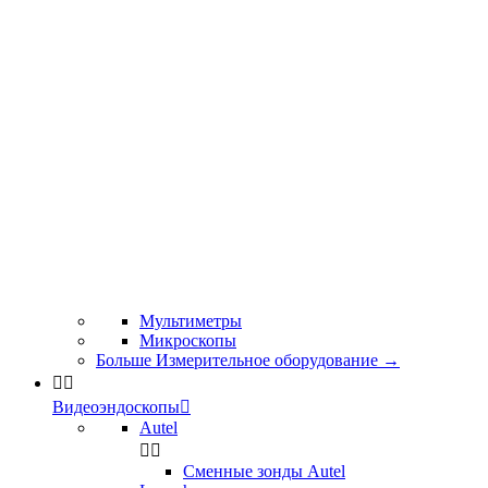
Мультиметры
Микроскопы
Больше Измерительное оборудование
→


Видеоэндоскопы

Autel


Сменные зонды Autel