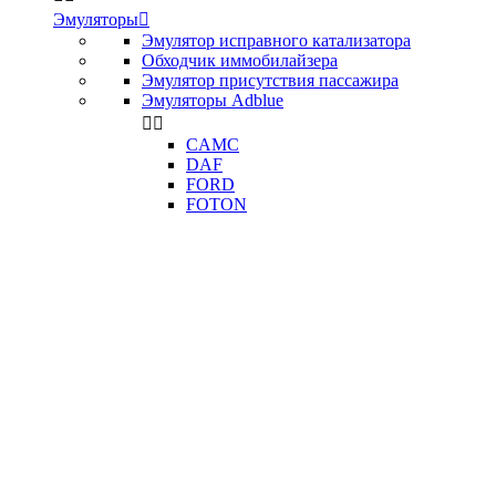
Эмуляторы

Эмулятор исправного катализатора
Обходчик иммобилайзера
Эмулятор присутствия пассажира
Эмуляторы Adblue


CAMC
DAF
FORD
FOTON