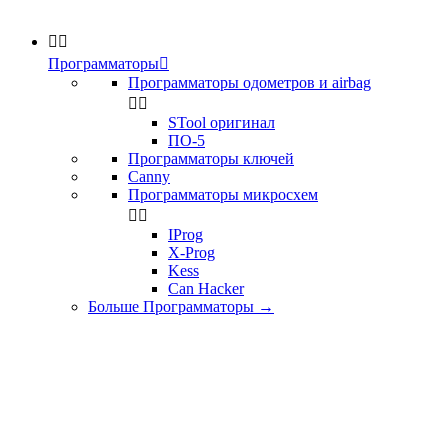


Программаторы

Программаторы одометров и airbag


STool оригинал
ПО-5
Программаторы ключей
Canny
Программаторы микросхем


IProg
X-Prog
Kess
Can Hacker
Больше Программаторы
→