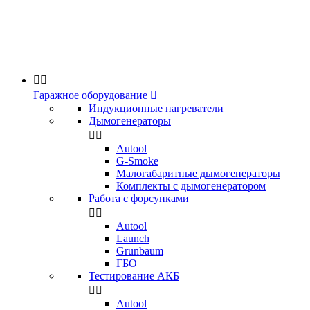


Гаражное оборудование

Индукционные нагреватели
Дымогенераторы


Аutool
G-Smoke
Малогабаритные дымогенераторы
Комплекты с дымогенератором
Работа с форсунками


Autool
Launch
Grunbaum
ГБО
Тестирование АКБ


Autool