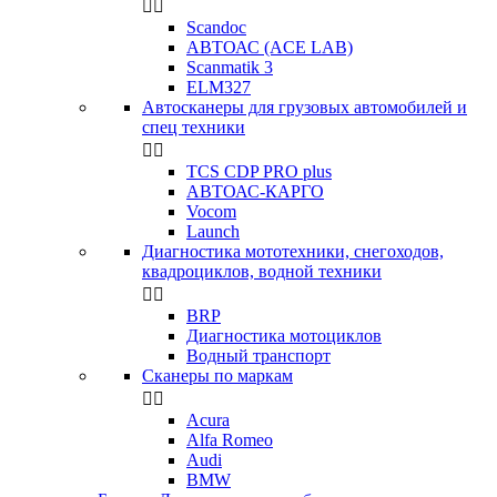


Scandoc
АВТОАС (ACE LAB)
Scanmatik 3
ELM327
Автосканеры для грузовых автомобилей и
спец техники


TCS CDP PRO plus
АВТОАС-КАРГО
Vocom
Launch
Диагностика мототехники, снегоходов,
квадроциклов, водной техники


BRP
Диагностика мотоциклов
Водный транспорт
Сканеры по маркам


Acura
Alfa Romeo
Audi
BMW