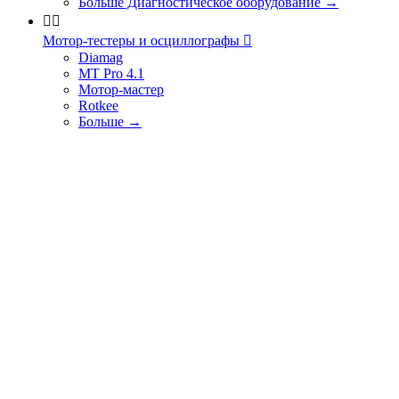
Больше Диагностическое оборудование
→


Мотор-тестеры и осциллографы

Diamag
MT Pro 4.1
Мотор-мастер
Rotkee
Больше
→