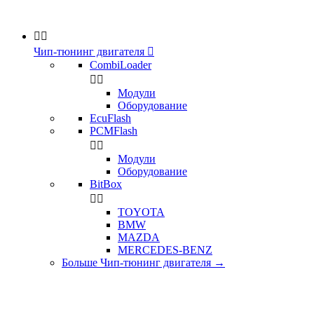


Чип-тюнинг двигателя

CombiLoader


Модули
Оборудование
EcuFlash
PCMFlash


Модули
Оборудование
BitBox


TOYOTA
BMW
MAZDA
MERCEDES-BENZ
Больше Чип-тюнинг двигателя
→