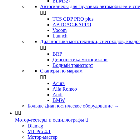
ELM327
Автосканеры для грузовых автомобилей и сп


TCS CDP PRO plus
АВТОАС-КАРГО
Vocom
Launch
Диагностика мототехники, снегоходов, квадр


BRP
Диагностика мотоциклов
Водный транспорт
Сканеры по маркам


Acura
Alfa Romeo
Audi
BMW
Больше Диагностическое оборудование
→


Мотор-тестеры и осциллографы

Diamag
MT Pro 4.1
Мотор-мастер