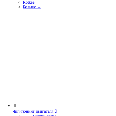
Rotkee
Больше
→


Чип-тюнинг двигателя
