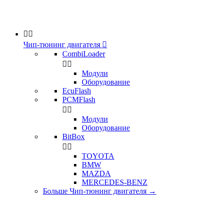


Чип-тюнинг двигателя

CombiLoader


Модули
Оборудование
EcuFlash
PCMFlash


Модули
Оборудование
BitBox


TOYOTA
BMW
MAZDA
MERCEDES-BENZ
Больше Чип-тюнинг двигателя
→