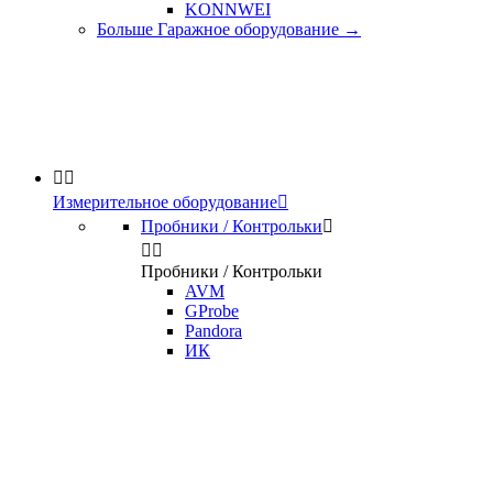
KONNWEI
Больше Гаражное оборудование
→


Измерительное оборудование

Пробники / Контрольки



Пробники / Контрольки
AVM
GProbe
Pandora
ИК