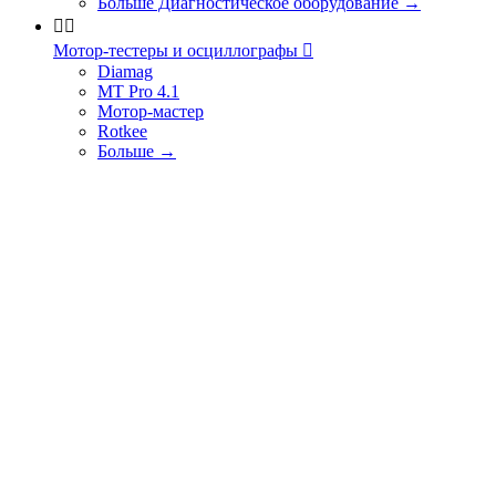
Больше Диагностическое оборудование
→


Мотор-тестеры и осциллографы

Diamag
MT Pro 4.1
Мотор-мастер
Rotkee
Больше
→