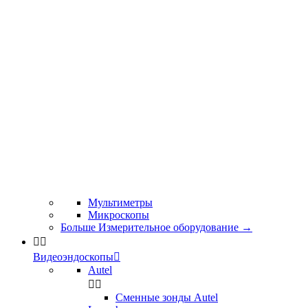
Мультиметры
Микроскопы
Больше Измерительное оборудование
→


Видеоэндоскопы

Autel


Сменные зонды Autel