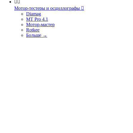


Мотор-тестеры и осциллографы

Diamag
MT Pro 4.1
Мотор-мастер
Rotkee
Больше
→