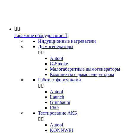


Гаражное оборудование

Индукционные нагреватели
Дымогенераторы


Аutool
G-Smoke
Малогабаритные дымогенераторы
Комплекты с дымогенератором
Работа с форсунками


Autool
Launch
Grunbaum
ГБО
Тестирование АКБ


Autool
KONNWEI