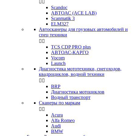


Scandoc
АВТОАС (ACE LAB)
Scanmatik 3
ELM327
Автосканеры для грузовых автомобилей и
спец техники


TCS CDP PRO plus
АВТОАС-КАРГО
Vocom
Launch
Диагностика мототехники, снегоходов,
квадроциклов, водной техники


BRP
Диагностика мотоциклов
Водный транспорт
Сканеры по маркам


Acura
Alfa Romeo
Audi
BMW