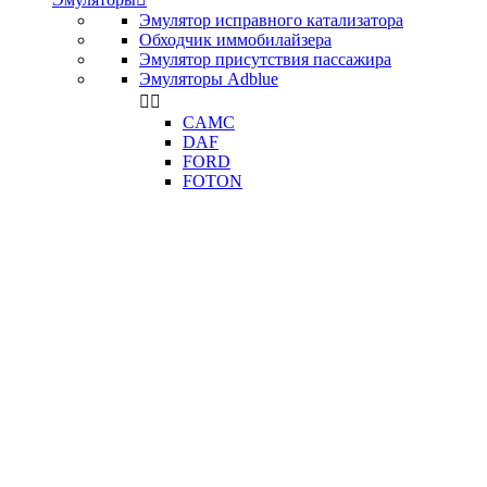
Эмулятор исправного катализатора
Обходчик иммобилайзера
Эмулятор присутствия пассажира
Эмуляторы Adblue


CAMC
DAF
FORD
FOTON