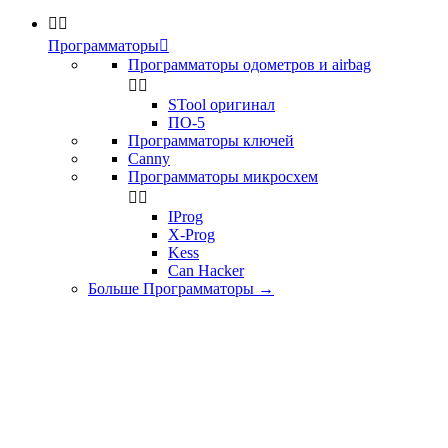


Программаторы

Программаторы одометров и airbag


STool оригинал
ПО-5
Программаторы ключей
Canny
Программаторы микросхем


IProg
X-Prog
Kess
Can Hacker
Больше Программаторы
→