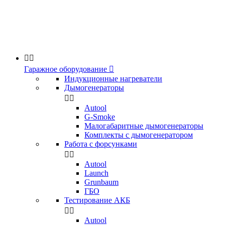


Гаражное оборудование

Индукционные нагреватели
Дымогенераторы


Аutool
G-Smoke
Малогабаритные дымогенераторы
Комплекты с дымогенератором
Работа с форсунками


Autool
Launch
Grunbaum
ГБО
Тестирование АКБ


Autool