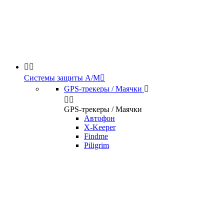


Системы защиты А/М

GPS-трекеры / Маячки



GPS-трекеры / Маячки
Автофон
X-Keeper
Findme
Piligrim