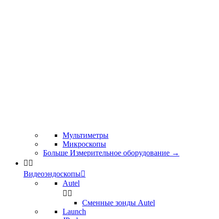
Мультиметры
Микроскопы
Больше Измерительное оборудование
→


Видеоэндоскопы

Autel


Сменные зонды Autel
Launch