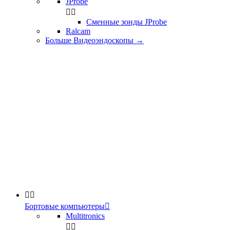
JProbe


Сменные зонды JProbe
Ralcam
Больше Видеоэндоскопы
→


Бортовые компьютеры

Multitronics

