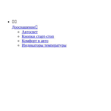


Дооснащение

Автосвет
Кнопки старт-стоп
Комфорт в авто
Индикаторы температуры