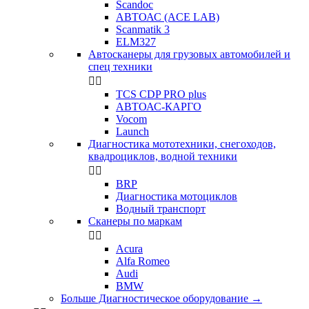
Scandoc
АВТОАС (ACE LAB)
Scanmatik 3
ELM327
Автосканеры для грузовых автомобилей и
спец техники


TCS CDP PRO plus
АВТОАС-КАРГО
Vocom
Launch
Диагностика мототехники, снегоходов,
квадроциклов, водной техники


BRP
Диагностика мотоциклов
Водный транспорт
Сканеры по маркам


Acura
Alfa Romeo
Audi
BMW
Больше Диагностическое оборудование
→