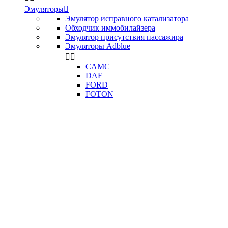
Эмуляторы

Эмулятор исправного катализатора
Обходчик иммобилайзера
Эмулятор присутствия пассажира
Эмуляторы Adblue


CAMC
DAF
FORD
FOTON