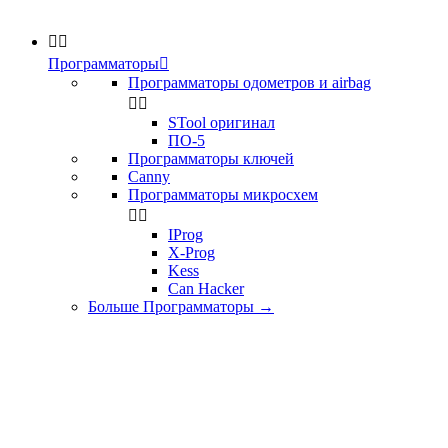


Программаторы

Программаторы одометров и airbag


STool оригинал
ПО-5
Программаторы ключей
Canny
Программаторы микросхем


IProg
X-Prog
Kess
Can Hacker
Больше Программаторы
→