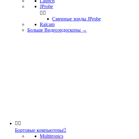
Launch
JProbe


Сменные зонды JProbe
Ralcam
Больше Видеоэндоскопы
→


Бортовые компьютеры

Multitronics