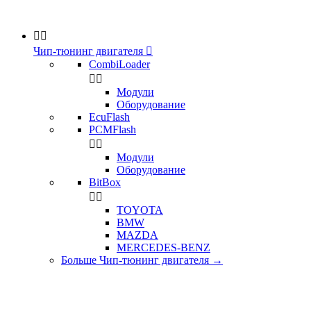


Чип-тюнинг двигателя

CombiLoader


Модули
Оборудование
EcuFlash
PCMFlash


Модули
Оборудование
BitBox


TOYOTA
BMW
MAZDA
MERCEDES-BENZ
Больше Чип-тюнинг двигателя
→