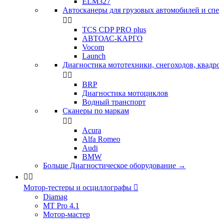
ELM327
Автосканеры для грузовых автомобилей и сп


TCS CDP PRO plus
АВТОАС-КАРГО
Vocom
Launch
Диагностика мототехники, снегоходов, квадр


BRP
Диагностика мотоциклов
Водный транспорт
Сканеры по маркам


Acura
Alfa Romeo
Audi
BMW
Больше Диагностическое оборудование
→


Мотор-тестеры и осциллографы

Diamag
MT Pro 4.1
Мотор-мастер