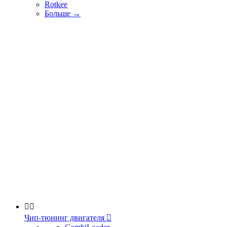
Rotkee
Больше
→


Чип-тюнинг двигателя
