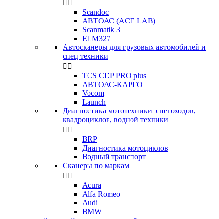


Scandoc
АВТОАС (ACE LAB)
Scanmatik 3
ELM327
Автосканеры для грузовых автомобилей и
спец техники


TCS CDP PRO plus
АВТОАС-КАРГО
Vocom
Launch
Диагностика мототехники, снегоходов,
квадроциклов, водной техники


BRP
Диагностика мотоциклов
Водный транспорт
Сканеры по маркам


Acura
Alfa Romeo
Audi
BMW