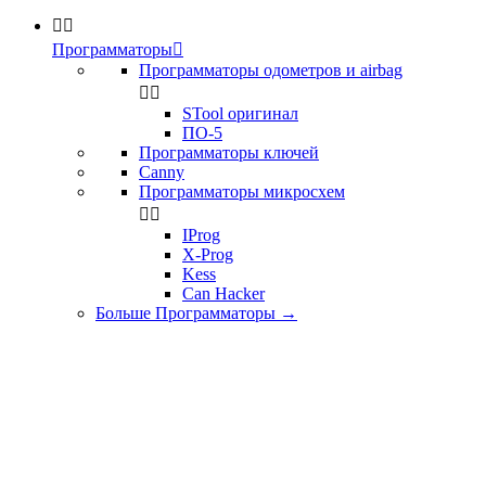


Программаторы

Программаторы одометров и airbag


STool оригинал
ПО-5
Программаторы ключей
Canny
Программаторы микросхем


IProg
X-Prog
Kess
Can Hacker
Больше Программаторы
→