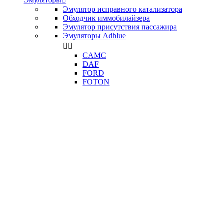
Эмулятор исправного катализатора
Обходчик иммобилайзера
Эмулятор присутствия пассажира
Эмуляторы Adblue


CAMC
DAF
FORD
FOTON