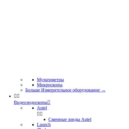
Мультиметры
Микроскопы
Больше Измерительное оборудование
→


Видеоэндоскопы

Autel


Сменные зонды Autel
Launch