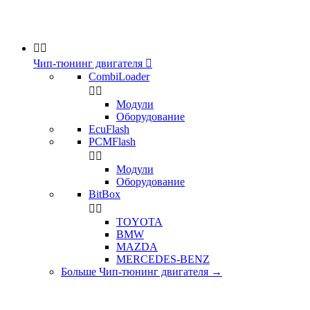


Чип-тюнинг двигателя

CombiLoader


Модули
Оборудование
EcuFlash
PCMFlash


Модули
Оборудование
BitBox


TOYOTA
BMW
MAZDA
MERCEDES-BENZ
Больше Чип-тюнинг двигателя
→