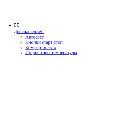


Дооснащение

Автосвет
Кнопки старт-стоп
Комфорт в авто
Индикаторы температуры