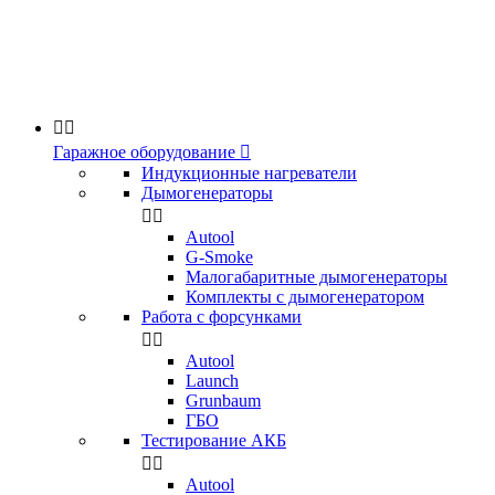


Гаражное оборудование

Индукционные нагреватели
Дымогенераторы


Аutool
G-Smoke
Малогабаритные дымогенераторы
Комплекты с дымогенератором
Работа с форсунками


Autool
Launch
Grunbaum
ГБО
Тестирование АКБ


Autool