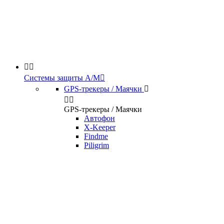


Системы защиты А/М

GPS-трекеры / Маячки



GPS-трекеры / Маячки
Автофон
X-Keeper
Findme
Piligrim