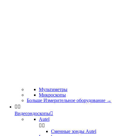
Мультиметры
Микроскопы
Больше Измерительное оборудование
→


Видеоэндоскопы

Autel


Сменные зонды Autel