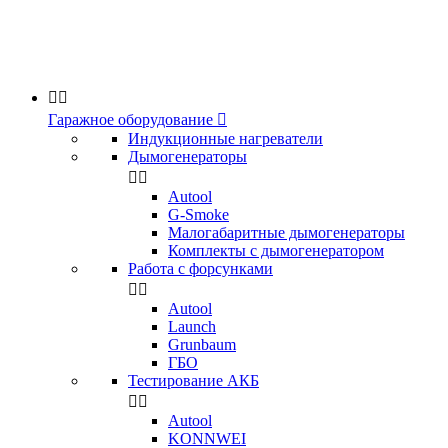


Гаражное оборудование

Индукционные нагреватели
Дымогенераторы


Аutool
G-Smoke
Малогабаритные дымогенераторы
Комплекты с дымогенератором
Работа с форсунками


Autool
Launch
Grunbaum
ГБО
Тестирование АКБ


Autool
KONNWEI