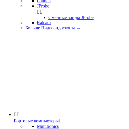
Launch
JProbe


Сменные зонды JProbe
Ralcam
Больше Видеоэндоскопы
→


Бортовые компьютеры

Multitronics