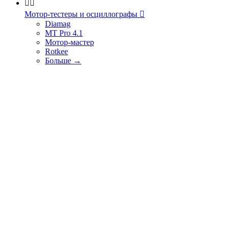


Мотор-тестеры и осциллографы

Diamag
MT Pro 4.1
Мотор-мастер
Rotkee
Больше
→