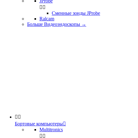
JProbe


Сменные зонды JProbe
Ralcam
Больше Видеоэндоскопы
→


Бортовые компьютеры

Multitronics

