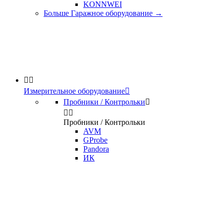
KONNWEI
Больше Гаражное оборудование
→


Измерительное оборудование

Пробники / Контрольки



Пробники / Контрольки
AVM
GProbe
Pandora
ИК