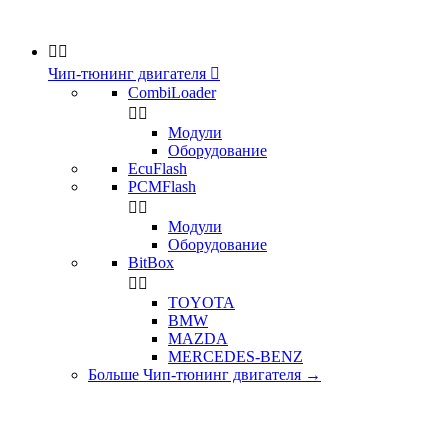


Чип-тюнинг двигателя

CombiLoader


Модули
Оборудование
EcuFlash
PCMFlash


Модули
Оборудование
BitBox


TOYOTA
BMW
MAZDA
MERCEDES-BENZ
Больше Чип-тюнинг двигателя
→