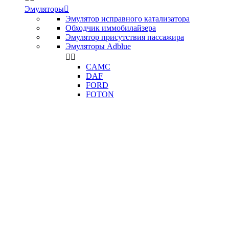
Эмуляторы

Эмулятор исправного катализатора
Обходчик иммобилайзера
Эмулятор присутствия пассажира
Эмуляторы Adblue


CAMC
DAF
FORD
FOTON