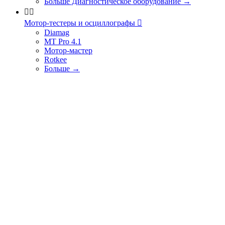
Больше Диагностическое оборудование
→


Мотор-тестеры и осциллографы

Diamag
MT Pro 4.1
Мотор-мастер
Rotkee
Больше
→