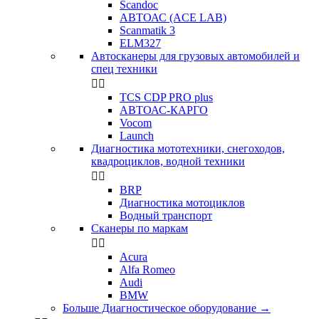
Scandoc
АВТОАС (ACE LAB)
Scanmatik 3
ELM327
Автосканеры для грузовых автомобилей и
спец техники


TCS CDP PRO plus
АВТОАС-КАРГО
Vocom
Launch
Диагностика мототехники, снегоходов,
квадроциклов, водной техники


BRP
Диагностика мотоциклов
Водный транспорт
Сканеры по маркам


Acura
Alfa Romeo
Audi
BMW
Больше Диагностическое оборудование
→