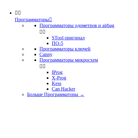


Программаторы

Программаторы одометров и airbag


STool оригинал
ПО-5
Программаторы ключей
Canny
Программаторы микросхем


IProg
X-Prog
Kess
Can Hacker
Больше Программаторы
→