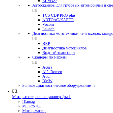
ELM327
Автосканеры для грузовых автомобилей и сп


TCS CDP PRO plus
АВТОАС-КАРГО
Vocom
Launch
Диагностика мототехники, снегоходов, квадр


BRP
Диагностика мотоциклов
Водный транспорт
Сканеры по маркам


Acura
Alfa Romeo
Audi
BMW
Больше Диагностическое оборудование
→


Мотор-тестеры и осциллографы

Diamag
MT Pro 4.1
Мотор-мастер