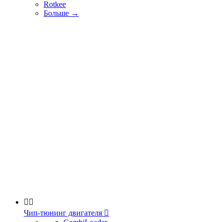
Rotkee
Больше
→


Чип-тюнинг двигателя
