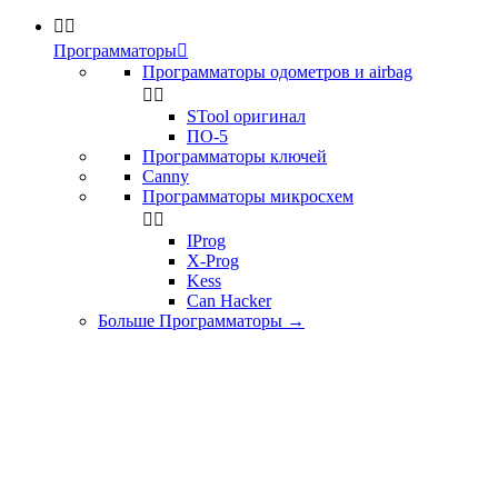


Программаторы

Программаторы одометров и airbag


STool оригинал
ПО-5
Программаторы ключей
Canny
Программаторы микросхем


IProg
X-Prog
Kess
Can Hacker
Больше Программаторы
→