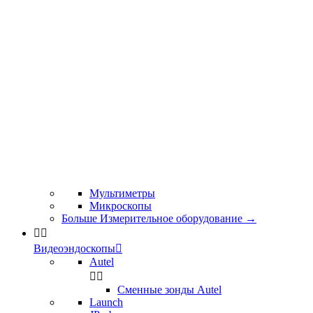
Мультиметры
Микроскопы
Больше Измерительное оборудование
→


Видеоэндоскопы

Autel


Сменные зонды Autel
Launch