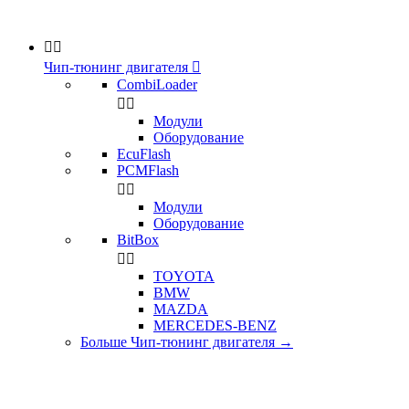


Чип-тюнинг двигателя

CombiLoader


Модули
Оборудование
EcuFlash
PCMFlash


Модули
Оборудование
BitBox


TOYOTA
BMW
MAZDA
MERCEDES-BENZ
Больше Чип-тюнинг двигателя
→