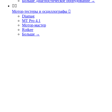
Больше Диагностическое оборудование
→


Мотор-тестеры и осциллографы

Diamag
MT Pro 4.1
Мотор-мастер
Rotkee
Больше
→