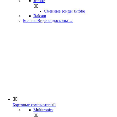
JProbe


Сменные зонды JProbe
Ralcam
Больше Видеоэндоскопы
→


Бортовые компьютеры

Multitronics

