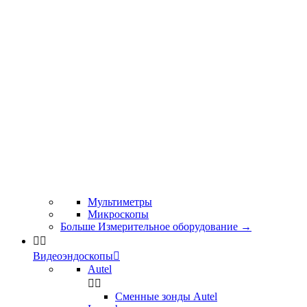
Мультиметры
Микроскопы
Больше Измерительное оборудование
→


Видеоэндоскопы

Autel


Сменные зонды Autel