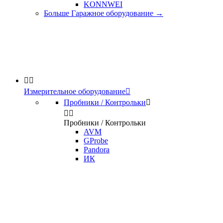
KONNWEI
Больше Гаражное оборудование
→


Измерительное оборудование

Пробники / Контрольки



Пробники / Контрольки
AVM
GProbe
Pandora
ИК