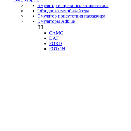
Эмулятор исправного катализатора
Обходчик иммобилайзера
Эмулятор присутствия пассажира
Эмуляторы Adblue


CAMC
DAF
FORD
FOTON