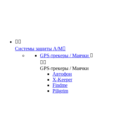


Системы защиты А/М

GPS-трекеры / Маячки



GPS-трекеры / Маячки
Автофон
X-Keeper
Findme
Piligrim