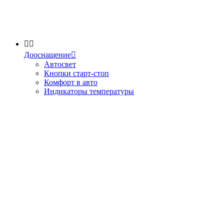


Дооснащение

Автосвет
Кнопки старт-стоп
Комфорт в авто
Индикаторы температуры