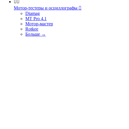


Мотор-тестеры и осциллографы

Diamag
MT Pro 4.1
Мотор-мастер
Rotkee
Больше
→