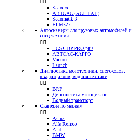


Scandoc
АВТОАС (ACE LAB)
Scanmatik 3
ELM327
Автосканеры для грузовых автомобилей и
спец техники


TCS CDP PRO plus
АВТОАС-КАРГО
Vocom
Launch
Диагностика мототехники, снегоходов,
квадроциклов, водной техники


BRP
Диагностика мотоциклов
Водный транспорт
Сканеры по маркам


Acura
Alfa Romeo
Audi
BMW