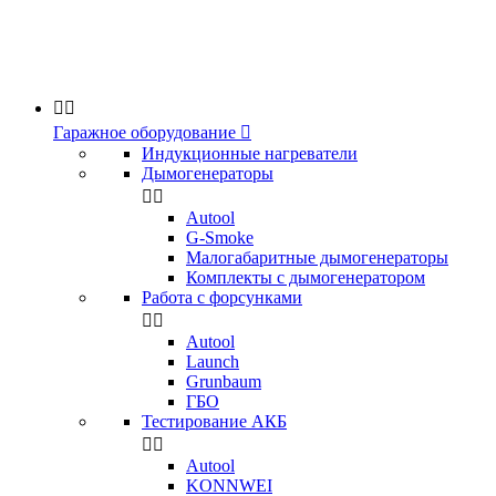


Гаражное оборудование

Индукционные нагреватели
Дымогенераторы


Аutool
G-Smoke
Малогабаритные дымогенераторы
Комплекты с дымогенератором
Работа с форсунками


Autool
Launch
Grunbaum
ГБО
Тестирование АКБ


Autool
KONNWEI