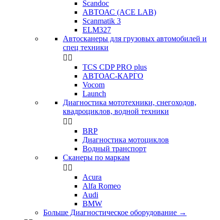
Scandoc
АВТОАС (ACE LAB)
Scanmatik 3
ELM327
Автосканеры для грузовых автомобилей и
спец техники


TCS CDP PRO plus
АВТОАС-КАРГО
Vocom
Launch
Диагностика мототехники, снегоходов,
квадроциклов, водной техники


BRP
Диагностика мотоциклов
Водный транспорт
Сканеры по маркам


Acura
Alfa Romeo
Audi
BMW
Больше Диагностическое оборудование
→