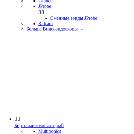
Launch
JProbe


Сменные зонды JProbe
Ralcam
Больше Видеоэндоскопы
→


Бортовые компьютеры

Multitronics