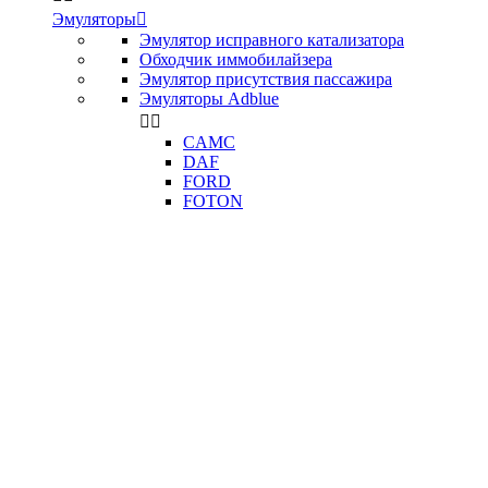
Эмуляторы

Эмулятор исправного катализатора
Обходчик иммобилайзера
Эмулятор присутствия пассажира
Эмуляторы Adblue


CAMC
DAF
FORD
FOTON