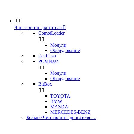


Чип-тюнинг двигателя

CombiLoader


Модули
Оборудование
EcuFlash
PCMFlash


Модули
Оборудование
BitBox


TOYOTA
BMW
MAZDA
MERCEDES-BENZ
Больше Чип-тюнинг двигателя
→