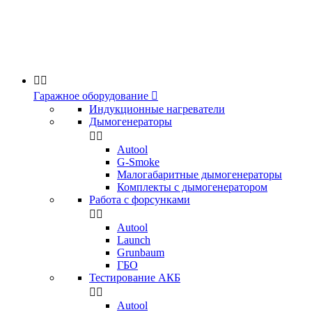


Гаражное оборудование

Индукционные нагреватели
Дымогенераторы


Аutool
G-Smoke
Малогабаритные дымогенераторы
Комплекты с дымогенератором
Работа с форсунками


Autool
Launch
Grunbaum
ГБО
Тестирование АКБ


Autool