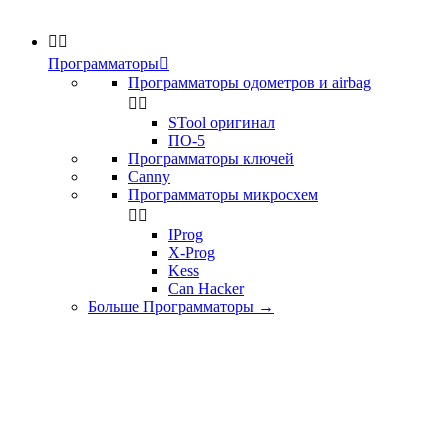


Программаторы

Программаторы одометров и airbag


STool оригинал
ПО-5
Программаторы ключей
Canny
Программаторы микросхем


IProg
X-Prog
Kess
Can Hacker
Больше Программаторы
→