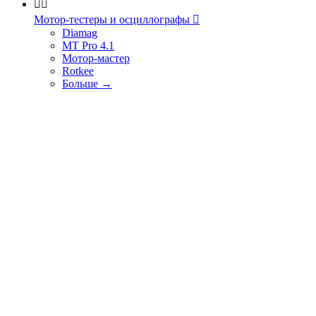


Мотор-тестеры и осциллографы

Diamag
MT Pro 4.1
Мотор-мастер
Rotkee
Больше
→