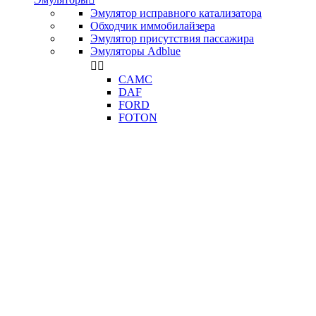
Эмулятор исправного катализатора
Обходчик иммобилайзера
Эмулятор присутствия пассажира
Эмуляторы Adblue


CAMC
DAF
FORD
FOTON