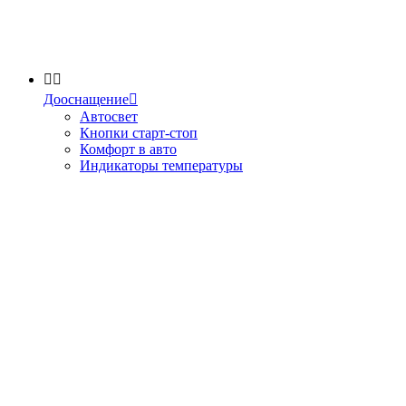


Дооснащение

Автосвет
Кнопки старт-стоп
Комфорт в авто
Индикаторы температуры