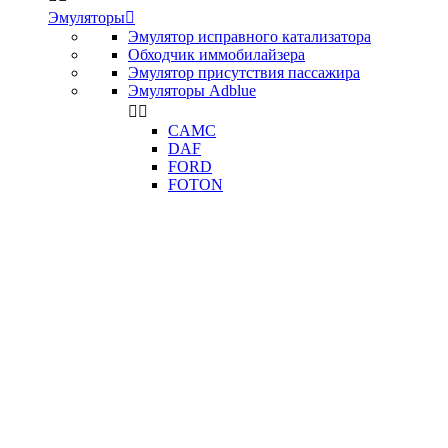
Эмуляторы

Эмулятор исправного катализатора
Обходчик иммобилайзера
Эмулятор присутствия пассажира
Эмуляторы Adblue


CAMC
DAF
FORD
FOTON