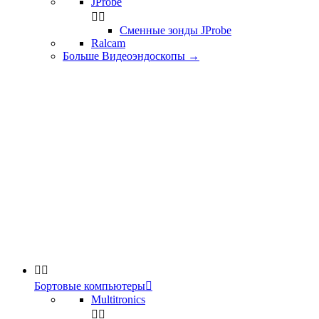
JProbe


Сменные зонды JProbe
Ralcam
Больше Видеоэндоскопы
→


Бортовые компьютеры

Multitronics

