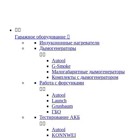


Гаражное оборудование

Индукционные нагреватели
Дымогенераторы


Аutool
G-Smoke
Малогабаритные дымогенераторы
Комплекты с дымогенератором
Работа с форсунками


Autool
Launch
Grunbaum
ГБО
Тестирование АКБ


Autool
KONNWEI