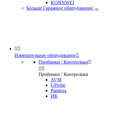
KONNWEI
Больше Гаражное оборудование
→


Измерительное оборудование

Пробники / Контрольки



Пробники / Контрольки
AVM
GProbe
Pandora
ИК