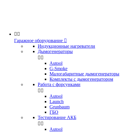


Гаражное оборудование

Индукционные нагреватели
Дымогенераторы


Аutool
G-Smoke
Малогабаритные дымогенераторы
Комплекты с дымогенератором
Работа с форсунками


Autool
Launch
Grunbaum
ГБО
Тестирование АКБ


Autool