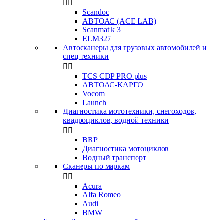


Scandoc
АВТОАС (ACE LAB)
Scanmatik 3
ELM327
Автосканеры для грузовых автомобилей и
спец техники


TCS CDP PRO plus
АВТОАС-КАРГО
Vocom
Launch
Диагностика мототехники, снегоходов,
квадроциклов, водной техники


BRP
Диагностика мотоциклов
Водный транспорт
Сканеры по маркам


Acura
Alfa Romeo
Audi
BMW