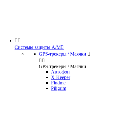


Системы защиты А/М

GPS-трекеры / Маячки



GPS-трекеры / Маячки
Автофон
X-Keeper
Findme
Piligrim