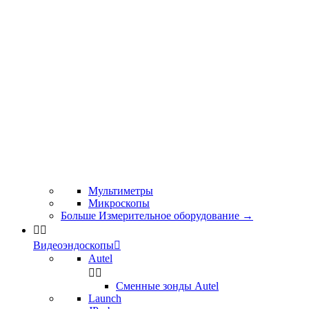
Мультиметры
Микроскопы
Больше Измерительное оборудование
→


Видеоэндоскопы

Autel


Сменные зонды Autel
Launch