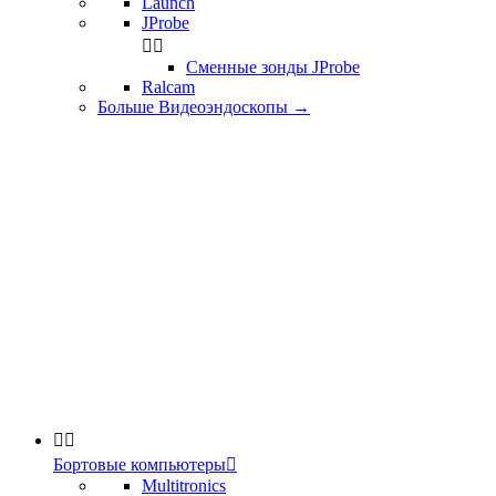
Launch
JProbe


Сменные зонды JProbe
Ralcam
Больше Видеоэндоскопы
→


Бортовые компьютеры

Multitronics