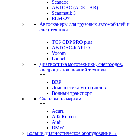
Scandoc
АВТОАС (ACE LAB)
Scanmatik 3
ELM327
Автосканеры для грузовых автомобилей и
спец техники


TCS CDP PRO plus
АВТОАС-КАРГО
Vocom
Launch
Диагностика мототехники, снегоходов,
квадроциклов, водной техники


BRP
Диагностика мотоциклов
Водный транспорт
Сканеры по маркам


Acura
Alfa Romeo
Audi
BMW
Больше Диагностическое оборудование
→