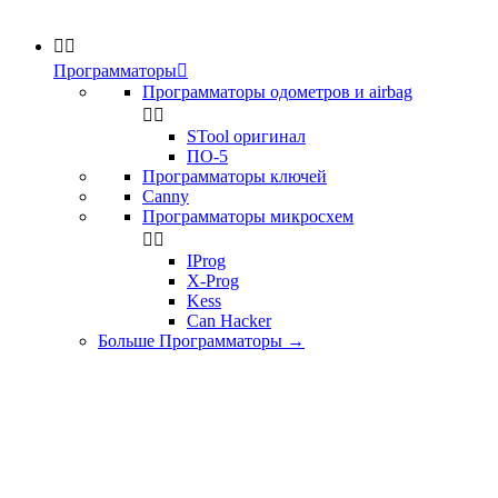


Программаторы

Программаторы одометров и airbag


STool оригинал
ПО-5
Программаторы ключей
Canny
Программаторы микросхем


IProg
X-Prog
Kess
Can Hacker
Больше Программаторы
→