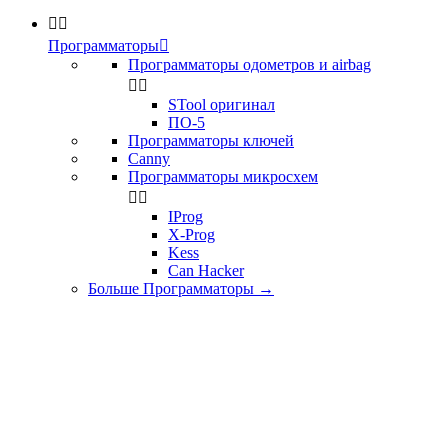


Программаторы

Программаторы одометров и airbag


STool оригинал
ПО-5
Программаторы ключей
Canny
Программаторы микросхем


IProg
X-Prog
Kess
Can Hacker
Больше Программаторы
→