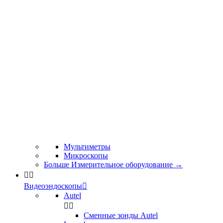
Мультиметры
Микроскопы
Больше Измерительное оборудование
→


Видеоэндоскопы

Autel


Сменные зонды Autel