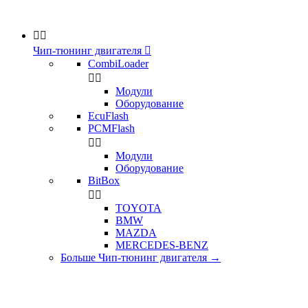


Чип-тюнинг двигателя

CombiLoader


Модули
Оборудование
EcuFlash
PCMFlash


Модули
Оборудование
BitBox


TOYOTA
BMW
MAZDA
MERCEDES-BENZ
Больше Чип-тюнинг двигателя
→