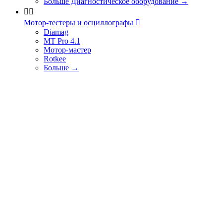
Больше Диагностическое оборудование
→


Мотор-тестеры и осциллографы

Diamag
MT Pro 4.1
Мотор-мастер
Rotkee
Больше
→