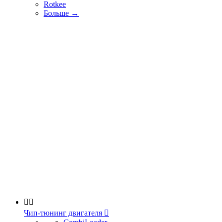
Rotkee
Больше
→


Чип-тюнинг двигателя
