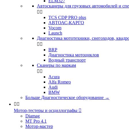
ELM327
Автосканеры для грузовых автомобилей и сп


TCS CDP PRO plus
АВТОАС-КАРГО
Vocom
Launch
Диагностика мототехники, снегоходов, квадр


BRP
Диагностика мотоциклов
Водный транспорт
Сканеры по маркам


Acura
Alfa Romeo
Audi
BMW
Больше Диагностическое оборудование
→


Мотор-тестеры и осциллографы

Diamag
MT Pro 4.1
Мотор-мастер