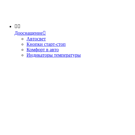


Дооснащение

Автосвет
Кнопки старт-стоп
Комфорт в авто
Индикаторы температуры