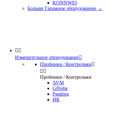
KONNWEI
Больше Гаражное оборудование
→


Измерительное оборудование

Пробники / Контрольки



Пробники / Контрольки
AVM
GProbe
Pandora
ИК