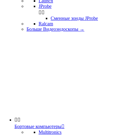
Launch
JProbe


Сменные зонды JProbe
Ralcam
Больше Видеоэндоскопы
→


Бортовые компьютеры

Multitronics