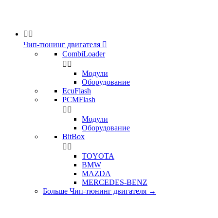


Чип-тюнинг двигателя

CombiLoader


Модули
Оборудование
EcuFlash
PCMFlash


Модули
Оборудование
BitBox


TOYOTA
BMW
MAZDA
MERCEDES-BENZ
Больше Чип-тюнинг двигателя
→