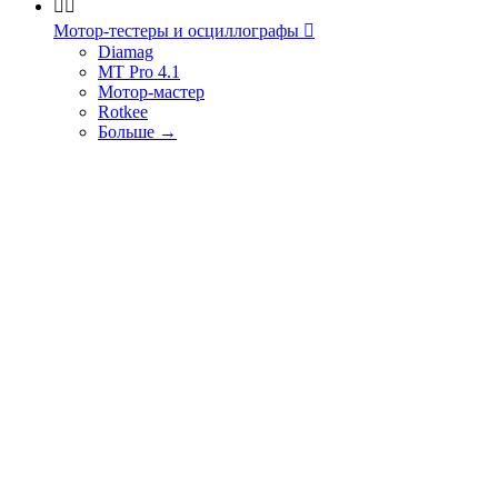


Мотор-тестеры и осциллографы

Diamag
MT Pro 4.1
Мотор-мастер
Rotkee
Больше
→