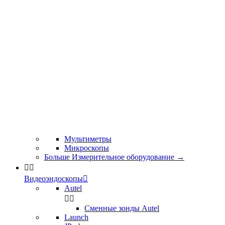
Мультиметры
Микроскопы
Больше Измерительное оборудование
→


Видеоэндоскопы

Autel


Сменные зонды Autel
Launch