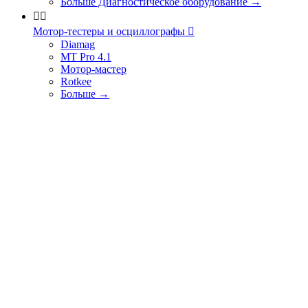
Больше Диагностическое оборудование
→


Мотор-тестеры и осциллографы

Diamag
MT Pro 4.1
Мотор-мастер
Rotkee
Больше
→