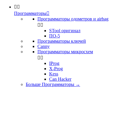


Программаторы

Программаторы одометров и airbag


STool оригинал
ПО-5
Программаторы ключей
Canny
Программаторы микросхем


IProg
X-Prog
Kess
Can Hacker
Больше Программаторы
→