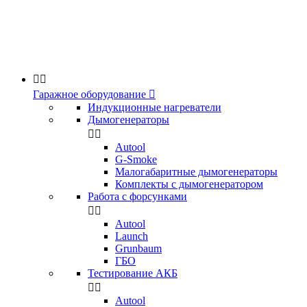


Гаражное оборудование

Индукционные нагреватели
Дымогенераторы


Аutool
G-Smoke
Малогабаритные дымогенераторы
Комплекты с дымогенератором
Работа с форсунками


Autool
Launch
Grunbaum
ГБО
Тестирование АКБ


Autool