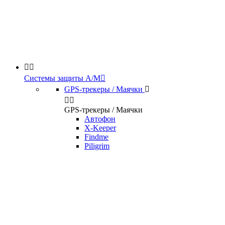


Системы защиты А/М

GPS-трекеры / Маячки



GPS-трекеры / Маячки
Автофон
X-Keeper
Findme
Piligrim