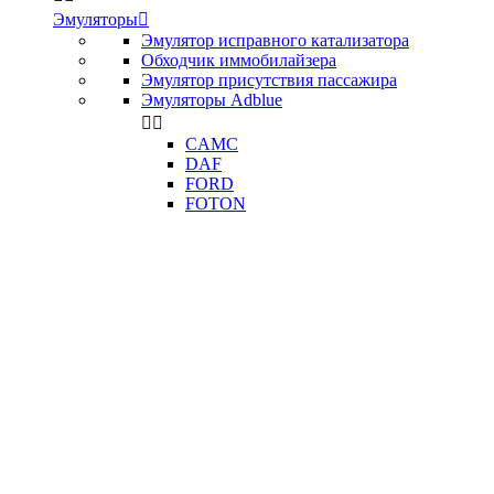
Эмуляторы

Эмулятор исправного катализатора
Обходчик иммобилайзера
Эмулятор присутствия пассажира
Эмуляторы Adblue


CAMC
DAF
FORD
FOTON