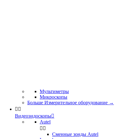
Мультиметры
Микроскопы
Больше Измерительное оборудование
→


Видеоэндоскопы

Autel


Сменные зонды Autel