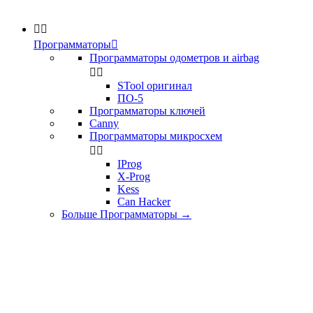


Программаторы

Программаторы одометров и airbag


STool оригинал
ПО-5
Программаторы ключей
Canny
Программаторы микросхем


IProg
X-Prog
Kess
Can Hacker
Больше Программаторы
→