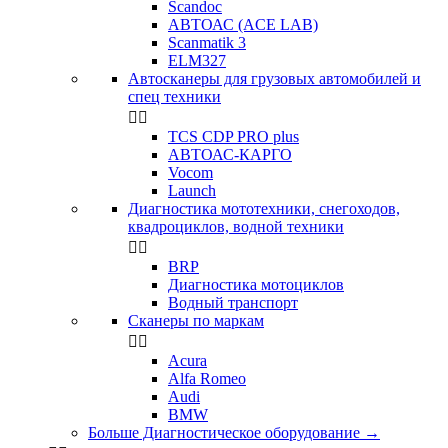
Scandoc
АВТОАС (ACE LAB)
Scanmatik 3
ELM327
Автосканеры для грузовых автомобилей и
спец техники


TCS CDP PRO plus
АВТОАС-КАРГО
Vocom
Launch
Диагностика мототехники, снегоходов,
квадроциклов, водной техники


BRP
Диагностика мотоциклов
Водный транспорт
Сканеры по маркам


Acura
Alfa Romeo
Audi
BMW
Больше Диагностическое оборудование
→