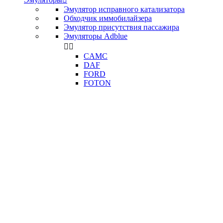
Эмулятор исправного катализатора
Обходчик иммобилайзера
Эмулятор присутствия пассажира
Эмуляторы Adblue


CAMC
DAF
FORD
FOTON