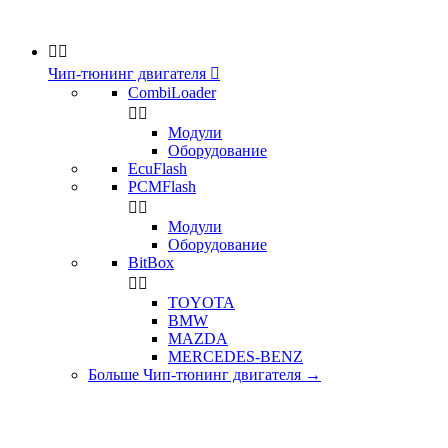


Чип-тюнинг двигателя

CombiLoader


Модули
Оборудование
EcuFlash
PCMFlash


Модули
Оборудование
BitBox


TOYOTA
BMW
MAZDA
MERCEDES-BENZ
Больше Чип-тюнинг двигателя
→