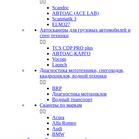


Scandoc
АВТОАС (ACE LAB)
Scanmatik 3
ELM327
Автосканеры для грузовых автомобилей и
спец техники


TCS CDP PRO plus
АВТОАС-КАРГО
Vocom
Launch
Диагностика мототехники, снегоходов,
квадроциклов, водной техники


BRP
Диагностика мотоциклов
Водный транспорт
Сканеры по маркам


Acura
Alfa Romeo
Audi
BMW