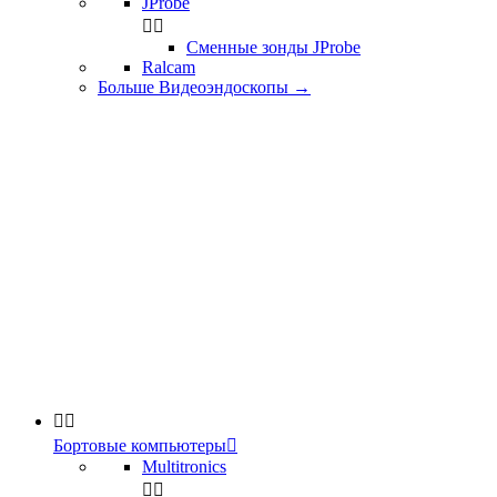
JProbe


Сменные зонды JProbe
Ralcam
Больше Видеоэндоскопы
→


Бортовые компьютеры

Multitronics

