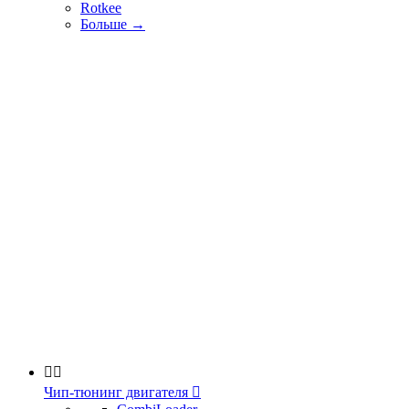
Rotkee
Больше
→


Чип-тюнинг двигателя
