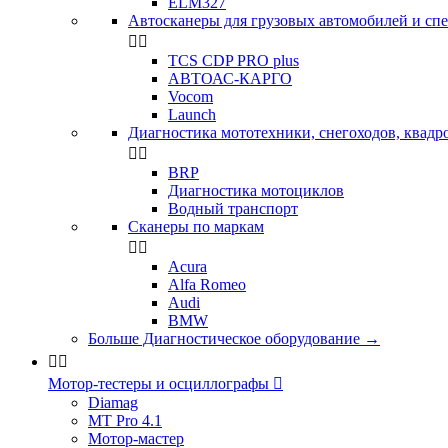
ELM327
Автосканеры для грузовых автомобилей и сп


TCS CDP PRO plus
АВТОАС-КАРГО
Vocom
Launch
Диагностика мототехники, снегоходов, квадр


BRP
Диагностика мотоциклов
Водный транспорт
Сканеры по маркам


Acura
Alfa Romeo
Audi
BMW
Больше Диагностическое оборудование
→


Мотор-тестеры и осциллографы

Diamag
MT Pro 4.1
Мотор-мастер