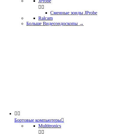
JProbe


Сменные зонды JProbe
Ralcam
Больше Видеоэндоскопы
→


Бортовые компьютеры

Multitronics

