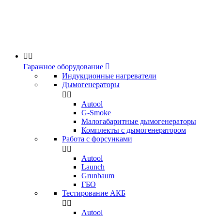


Гаражное оборудование

Индукционные нагреватели
Дымогенераторы


Аutool
G-Smoke
Малогабаритные дымогенераторы
Комплекты с дымогенератором
Работа с форсунками


Autool
Launch
Grunbaum
ГБО
Тестирование АКБ


Autool