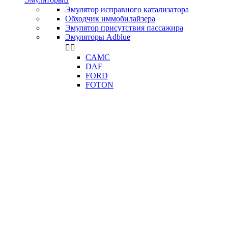
Эмулятор исправного катализатора
Обходчик иммобилайзера
Эмулятор присутствия пассажира
Эмуляторы Adblue


CAMC
DAF
FORD
FOTON