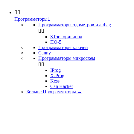


Программаторы

Программаторы одометров и airbag


STool оригинал
ПО-5
Программаторы ключей
Canny
Программаторы микросхем


IProg
X-Prog
Kess
Can Hacker
Больше Программаторы
→