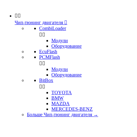


Чип-тюнинг двигателя

CombiLoader


Модули
Оборудование
EcuFlash
PCMFlash


Модули
Оборудование
BitBox


TOYOTA
BMW
MAZDA
MERCEDES-BENZ
Больше Чип-тюнинг двигателя
→