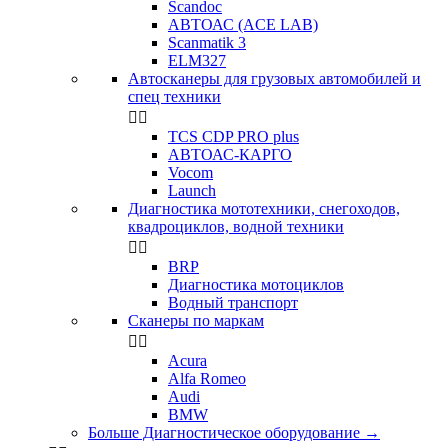
Scandoc
АВТОАС (ACE LAB)
Scanmatik 3
ELM327
Автосканеры для грузовых автомобилей и
спец техники


TCS CDP PRO plus
АВТОАС-КАРГО
Vocom
Launch
Диагностика мототехники, снегоходов,
квадроциклов, водной техники


BRP
Диагностика мотоциклов
Водный транспорт
Сканеры по маркам


Acura
Alfa Romeo
Audi
BMW
Больше Диагностическое оборудование
→