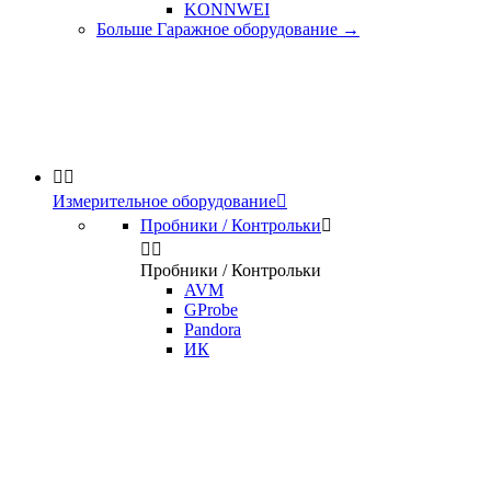
KONNWEI
Больше Гаражное оборудование
→


Измерительное оборудование

Пробники / Контрольки



Пробники / Контрольки
AVM
GProbe
Pandora
ИК