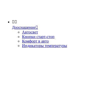


Дооснащение

Автосвет
Кнопки старт-стоп
Комфорт в авто
Индикаторы температуры