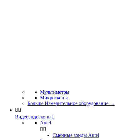
Мультиметры
Микроскопы
Больше Измерительное оборудование
→


Видеоэндоскопы

Autel


Сменные зонды Autel