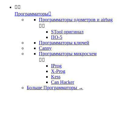


Программаторы

Программаторы одометров и airbag


STool оригинал
ПО-5
Программаторы ключей
Canny
Программаторы микросхем


IProg
X-Prog
Kess
Can Hacker
Больше Программаторы
→