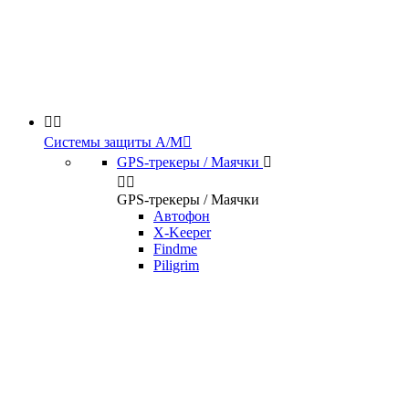


Системы защиты А/М

GPS-трекеры / Маячки



GPS-трекеры / Маячки
Автофон
X-Keeper
Findme
Piligrim