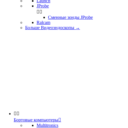
Launch
JProbe


Сменные зонды JProbe
Ralcam
Больше Видеоэндоскопы
→


Бортовые компьютеры

Multitronics