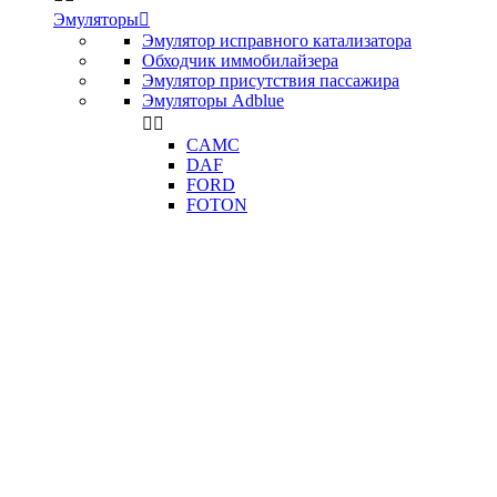
Эмуляторы

Эмулятор исправного катализатора
Обходчик иммобилайзера
Эмулятор присутствия пассажира
Эмуляторы Adblue


CAMC
DAF
FORD
FOTON