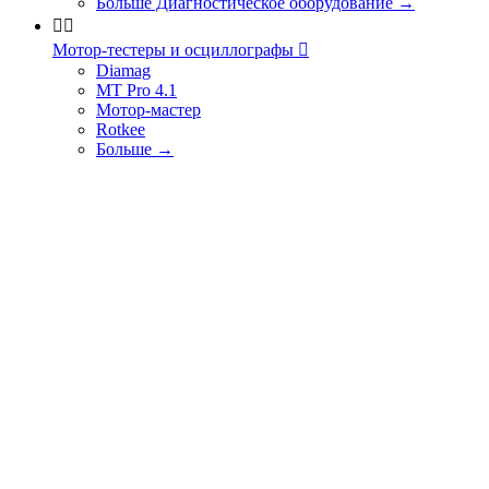
Больше Диагностическое оборудование
→


Мотор-тестеры и осциллографы

Diamag
MT Pro 4.1
Мотор-мастер
Rotkee
Больше
→