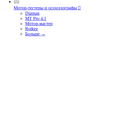


Мотор-тестеры и осциллографы

Diamag
MT Pro 4.1
Мотор-мастер
Rotkee
Больше
→