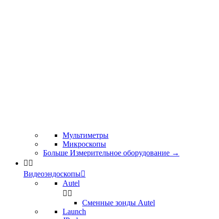
Мультиметры
Микроскопы
Больше Измерительное оборудование
→


Видеоэндоскопы

Autel


Сменные зонды Autel
Launch