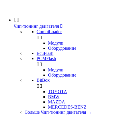


Чип-тюнинг двигателя

CombiLoader


Модули
Оборудование
EcuFlash
PCMFlash


Модули
Оборудование
BitBox


TOYOTA
BMW
MAZDA
MERCEDES-BENZ
Больше Чип-тюнинг двигателя
→