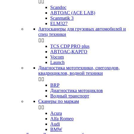


Scandoc
АВТОАС (ACE LAB)
Scanmatik 3
ELM327
Автосканеры для грузовых автомобилей и
спец техники


TCS CDP PRO plus
АВТОАС-КАРГО
Vocom
Launch
Диагностика мототехники, снегоходов,
квадроциклов, водной техники


BRP
Диагностика мотоциклов
Водный транспорт
Сканеры по маркам


Acura
Alfa Romeo
Audi
BMW