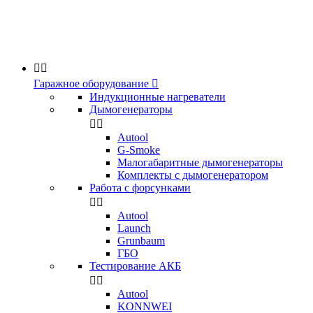


Гаражное оборудование

Индукционные нагреватели
Дымогенераторы


Аutool
G-Smoke
Малогабаритные дымогенераторы
Комплекты с дымогенератором
Работа с форсунками


Autool
Launch
Grunbaum
ГБО
Тестирование АКБ


Autool
KONNWEI