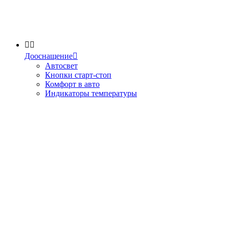


Дооснащение

Автосвет
Кнопки старт-стоп
Комфорт в авто
Индикаторы температуры