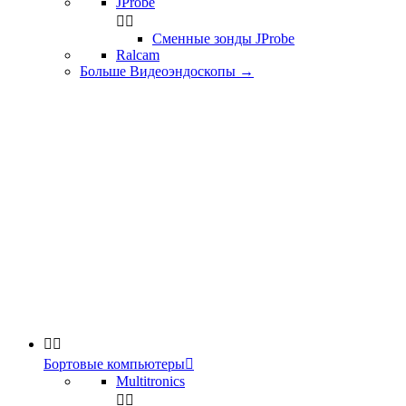
JProbe


Сменные зонды JProbe
Ralcam
Больше Видеоэндоскопы
→


Бортовые компьютеры

Multitronics

