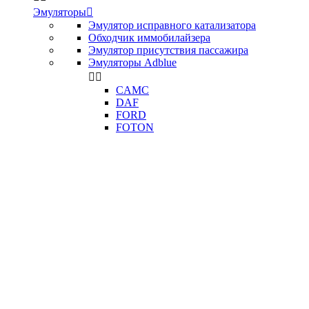
Эмуляторы

Эмулятор исправного катализатора
Обходчик иммобилайзера
Эмулятор присутствия пассажира
Эмуляторы Adblue


CAMC
DAF
FORD
FOTON