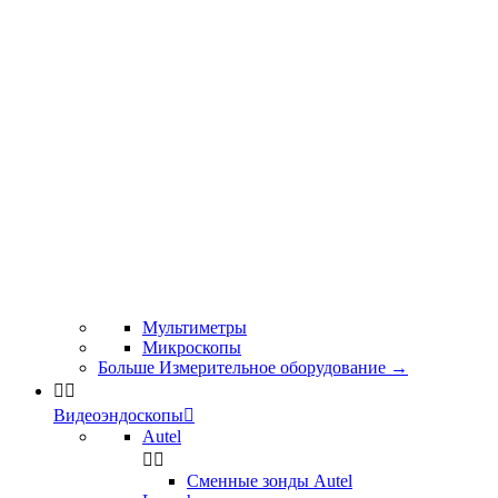
Мультиметры
Микроскопы
Больше Измерительное оборудование
→


Видеоэндоскопы

Autel


Сменные зонды Autel