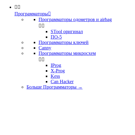


Программаторы

Программаторы одометров и airbag


STool оригинал
ПО-5
Программаторы ключей
Canny
Программаторы микросхем


IProg
X-Prog
Kess
Can Hacker
Больше Программаторы
→