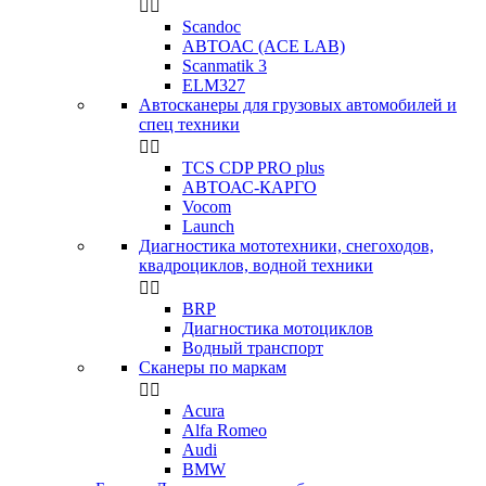


Scandoc
АВТОАС (ACE LAB)
Scanmatik 3
ELM327
Автосканеры для грузовых автомобилей и
спец техники


TCS CDP PRO plus
АВТОАС-КАРГО
Vocom
Launch
Диагностика мототехники, снегоходов,
квадроциклов, водной техники


BRP
Диагностика мотоциклов
Водный транспорт
Сканеры по маркам


Acura
Alfa Romeo
Audi
BMW