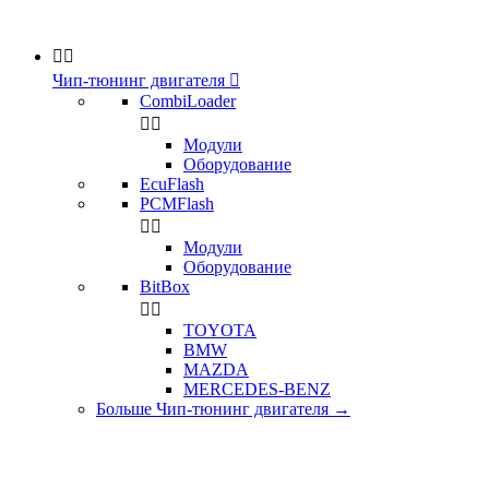


Чип-тюнинг двигателя

CombiLoader


Модули
Оборудование
EcuFlash
PCMFlash


Модули
Оборудование
BitBox


TOYOTA
BMW
MAZDA
MERCEDES-BENZ
Больше Чип-тюнинг двигателя
→