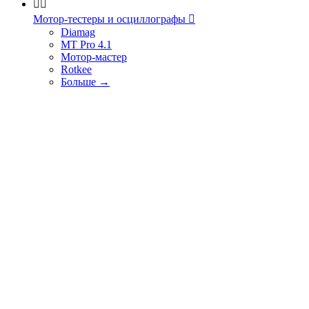


Мотор-тестеры и осциллографы

Diamag
MT Pro 4.1
Мотор-мастер
Rotkee
Больше
→