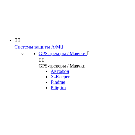


Системы защиты А/М

GPS-трекеры / Маячки



GPS-трекеры / Маячки
Автофон
X-Keeper
Findme
Piligrim