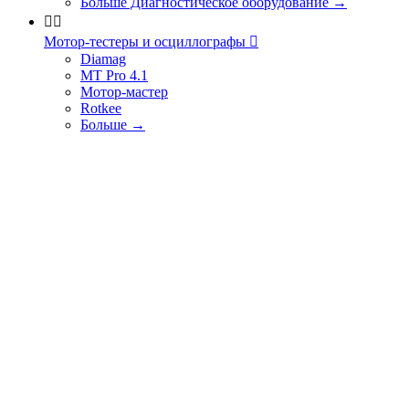
Больше Диагностическое оборудование
→


Мотор-тестеры и осциллографы

Diamag
MT Pro 4.1
Мотор-мастер
Rotkee
Больше
→