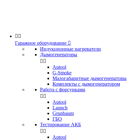


Гаражное оборудование

Индукционные нагреватели
Дымогенераторы


Аutool
G-Smoke
Малогабаритные дымогенераторы
Комплекты с дымогенератором
Работа с форсунками


Autool
Launch
Grunbaum
ГБО
Тестирование АКБ


Autool