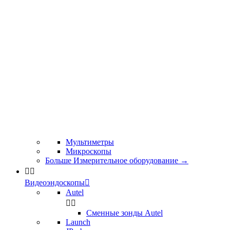
Мультиметры
Микроскопы
Больше Измерительное оборудование
→


Видеоэндоскопы

Autel


Сменные зонды Autel
Launch