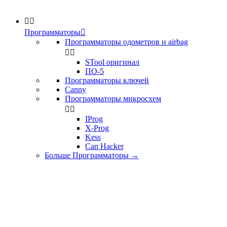


Программаторы

Программаторы одометров и airbag


STool оригинал
ПО-5
Программаторы ключей
Canny
Программаторы микросхем


IProg
X-Prog
Kess
Can Hacker
Больше Программаторы
→