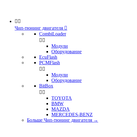


Чип-тюнинг двигателя

CombiLoader


Модули
Оборудование
EcuFlash
PCMFlash


Модули
Оборудование
BitBox


TOYOTA
BMW
MAZDA
MERCEDES-BENZ
Больше Чип-тюнинг двигателя
→