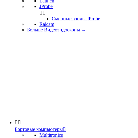
Launch
JProbe


Сменные зонды JProbe
Ralcam
Больше Видеоэндоскопы
→


Бортовые компьютеры

Multitronics