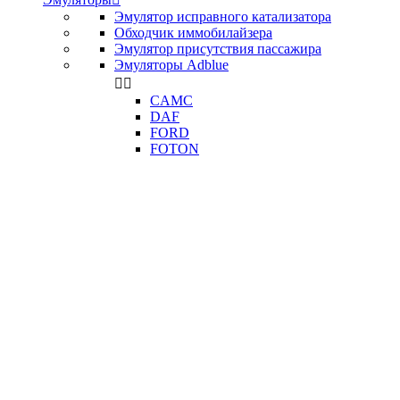
Эмулятор исправного катализатора
Обходчик иммобилайзера
Эмулятор присутствия пассажира
Эмуляторы Adblue


CAMC
DAF
FORD
FOTON