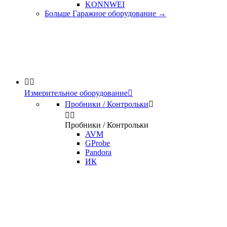
KONNWEI
Больше Гаражное оборудование
→


Измерительное оборудование

Пробники / Контрольки



Пробники / Контрольки
AVM
GProbe
Pandora
ИК