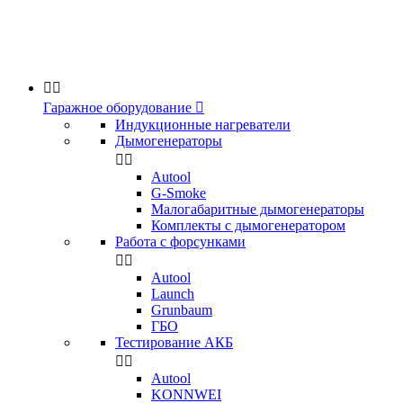


Гаражное оборудование

Индукционные нагреватели
Дымогенераторы


Аutool
G-Smoke
Малогабаритные дымогенераторы
Комплекты с дымогенератором
Работа с форсунками


Autool
Launch
Grunbaum
ГБО
Тестирование АКБ


Autool
KONNWEI