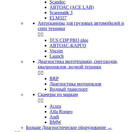
Scandoc
АВТОАС (ACE LAB)
Scanmatik 3
ELM327
Автосканеры для грузовых автомобилей и
спец техники


TCS CDP PRO plus
АВТОАС-КАРГО
Vocom
Launch
Диагностика мототехники, снегоходов,
квадроциклов, водной техники


BRP
Диагностика мотоциклов
Водный транспорт
Сканеры по маркам


Acura
Alfa Romeo
Audi
BMW
Больше Диагностическое оборудование
→