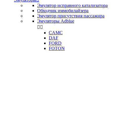
Эмулятор исправного катализатора
Обходчик иммобилайзера
Эмулятор присутствия пассажира
Эмуляторы Adblue


CAMC
DAF
FORD
FOTON