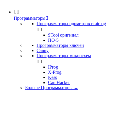


Программаторы

Программаторы одометров и airbag


STool оригинал
ПО-5
Программаторы ключей
Canny
Программаторы микросхем


IProg
X-Prog
Kess
Can Hacker
Больше Программаторы
→