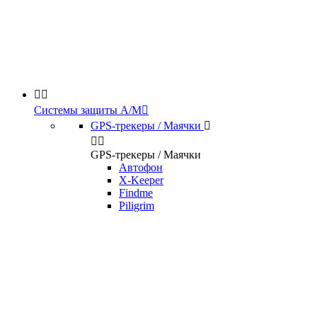


Системы защиты А/М

GPS-трекеры / Маячки



GPS-трекеры / Маячки
Автофон
X-Keeper
Findme
Piligrim