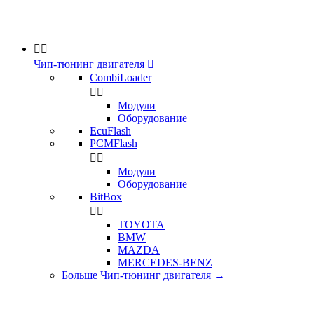


Чип-тюнинг двигателя

CombiLoader


Модули
Оборудование
EcuFlash
PCMFlash


Модули
Оборудование
BitBox


TOYOTA
BMW
MAZDA
MERCEDES-BENZ
Больше Чип-тюнинг двигателя
→