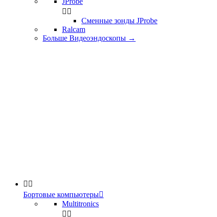
JProbe


Сменные зонды JProbe
Ralcam
Больше Видеоэндоскопы
→


Бортовые компьютеры

Multitronics

