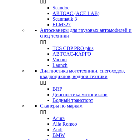


Scandoc
АВТОАС (ACE LAB)
Scanmatik 3
ELM327
Автосканеры для грузовых автомобилей и
спец техники


TCS CDP PRO plus
АВТОАС-КАРГО
Vocom
Launch
Диагностика мототехники, снегоходов,
квадроциклов, водной техники


BRP
Диагностика мотоциклов
Водный транспорт
Сканеры по маркам


Acura
Alfa Romeo
Audi
BMW