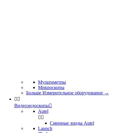
Мультиметры
Микроскопы
Больше Измерительное оборудование
→


Видеоэндоскопы

Autel


Сменные зонды Autel
Launch