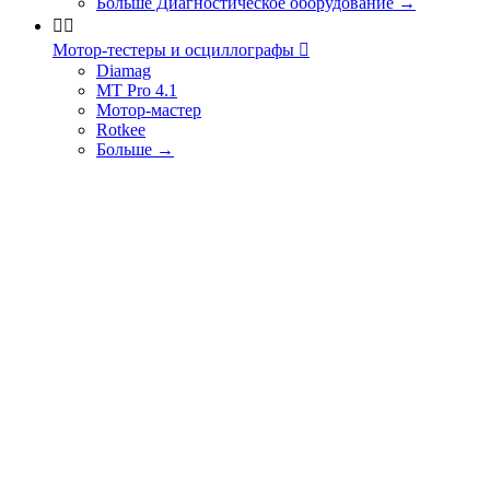
Больше Диагностическое оборудование
→


Мотор-тестеры и осциллографы

Diamag
MT Pro 4.1
Мотор-мастер
Rotkee
Больше
→