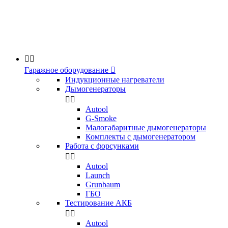


Гаражное оборудование

Индукционные нагреватели
Дымогенераторы


Аutool
G-Smoke
Малогабаритные дымогенераторы
Комплекты с дымогенератором
Работа с форсунками


Autool
Launch
Grunbaum
ГБО
Тестирование АКБ


Autool