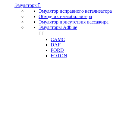
Эмуляторы

Эмулятор исправного катализатора
Обходчик иммобилайзера
Эмулятор присутствия пассажира
Эмуляторы Adblue


CAMC
DAF
FORD
FOTON