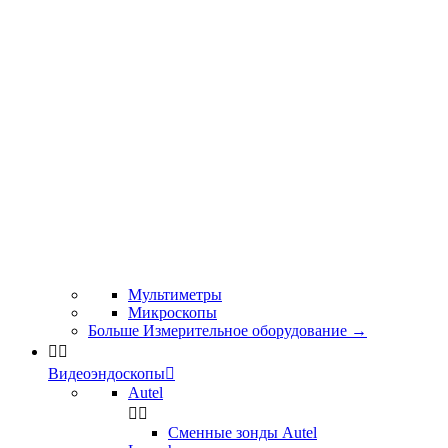
Мультиметры
Микроскопы
Больше Измерительное оборудование
→


Видеоэндоскопы

Autel


Сменные зонды Autel