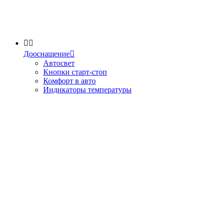


Дооснащение

Автосвет
Кнопки старт-стоп
Комфорт в авто
Индикаторы температуры