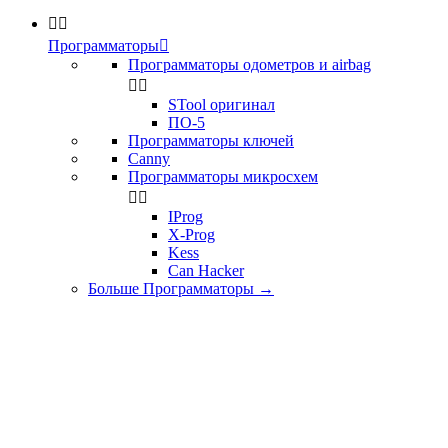


Программаторы

Программаторы одометров и airbag


STool оригинал
ПО-5
Программаторы ключей
Canny
Программаторы микросхем


IProg
X-Prog
Kess
Can Hacker
Больше Программаторы
→