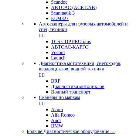
Scandoc
АВТОАС (ACE LAB)
Scanmatik 3
ELM327
Автосканеры для грузовых автомобилей и
спец техники


TCS CDP PRO plus
АВТОАС-КАРГО
Vocom
Launch
Диагностика мототехники, снегоходов,
квадроциклов, водной техники


BRP
Диагностика мотоциклов
Водный транспорт
Сканеры по маркам


Acura
Alfa Romeo
Audi
BMW
Больше Диагностическое оборудование
→