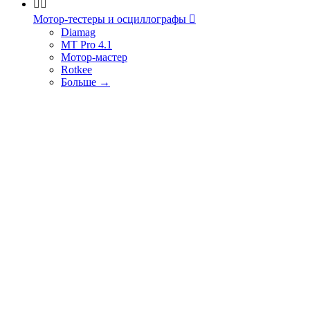


Мотор-тестеры и осциллографы

Diamag
MT Pro 4.1
Мотор-мастер
Rotkee
Больше
→