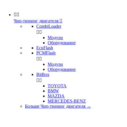


Чип-тюнинг двигателя

CombiLoader


Модули
Оборудование
EcuFlash
PCMFlash


Модули
Оборудование
BitBox


TOYOTA
BMW
MAZDA
MERCEDES-BENZ
Больше Чип-тюнинг двигателя
→