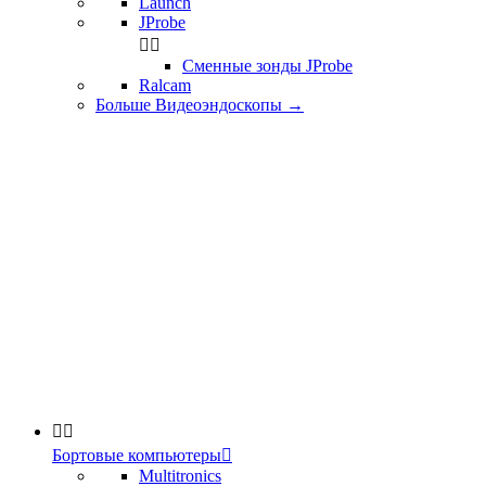
Launch
JProbe


Сменные зонды JProbe
Ralcam
Больше Видеоэндоскопы
→


Бортовые компьютеры

Multitronics