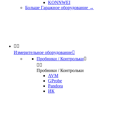
KONNWEI
Больше Гаражное оборудование
→


Измерительное оборудование

Пробники / Контрольки



Пробники / Контрольки
AVM
GProbe
Pandora
ИК