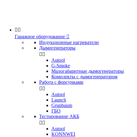


Гаражное оборудование

Индукционные нагреватели
Дымогенераторы


Аutool
G-Smoke
Малогабаритные дымогенераторы
Комплекты с дымогенератором
Работа с форсунками


Autool
Launch
Grunbaum
ГБО
Тестирование АКБ


Autool
KONNWEI