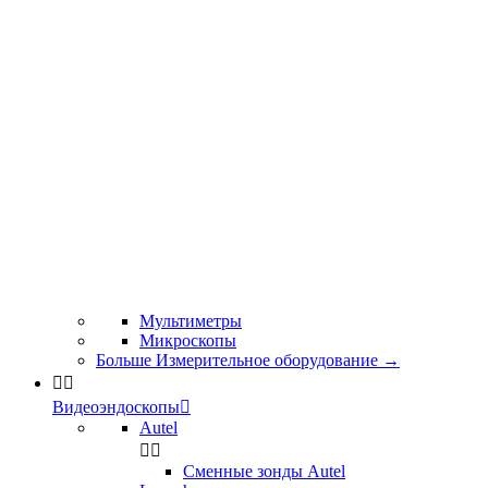
Мультиметры
Микроскопы
Больше Измерительное оборудование
→


Видеоэндоскопы

Autel


Сменные зонды Autel