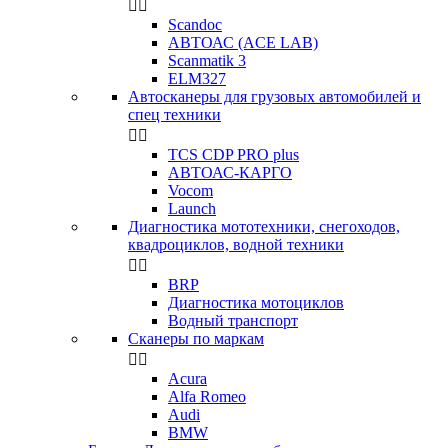


Scandoc
АВТОАС (ACE LAB)
Scanmatik 3
ELM327
Автосканеры для грузовых автомобилей и
спец техники


TCS CDP PRO plus
АВТОАС-КАРГО
Vocom
Launch
Диагностика мототехники, снегоходов,
квадроциклов, водной техники


BRP
Диагностика мотоциклов
Водный транспорт
Сканеры по маркам


Acura
Alfa Romeo
Audi
BMW