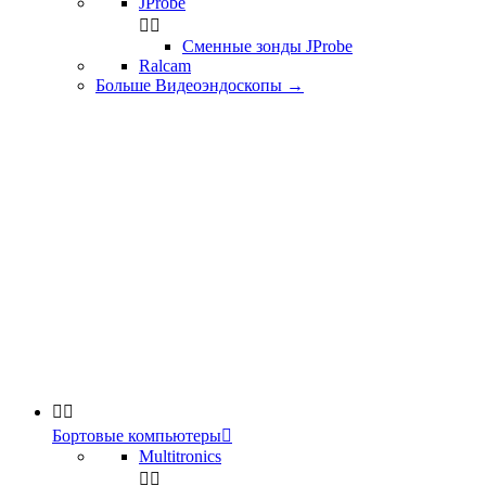
JProbe


Сменные зонды JProbe
Ralcam
Больше Видеоэндоскопы
→


Бортовые компьютеры

Multitronics

