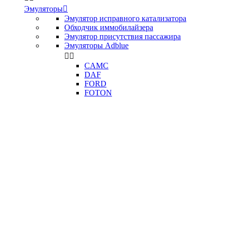
Эмуляторы

Эмулятор исправного катализатора
Обходчик иммобилайзера
Эмулятор присутствия пассажира
Эмуляторы Adblue


CAMC
DAF
FORD
FOTON