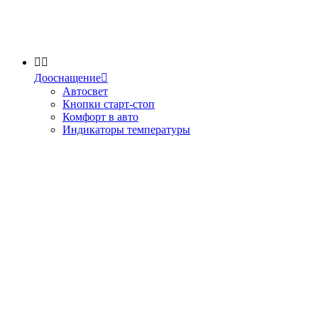


Дооснащение

Автосвет
Кнопки старт-стоп
Комфорт в авто
Индикаторы температуры