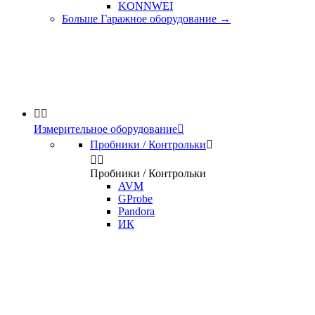
KONNWEI
Больше Гаражное оборудование
→


Измерительное оборудование

Пробники / Контрольки



Пробники / Контрольки
AVM
GProbe
Pandora
ИК