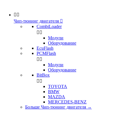


Чип-тюнинг двигателя

CombiLoader


Модули
Оборудование
EcuFlash
PCMFlash


Модули
Оборудование
BitBox


TOYOTA
BMW
MAZDA
MERCEDES-BENZ
Больше Чип-тюнинг двигателя
→