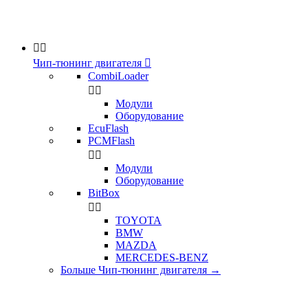


Чип-тюнинг двигателя

CombiLoader


Модули
Оборудование
EcuFlash
PCMFlash


Модули
Оборудование
BitBox


TOYOTA
BMW
MAZDA
MERCEDES-BENZ
Больше Чип-тюнинг двигателя
→