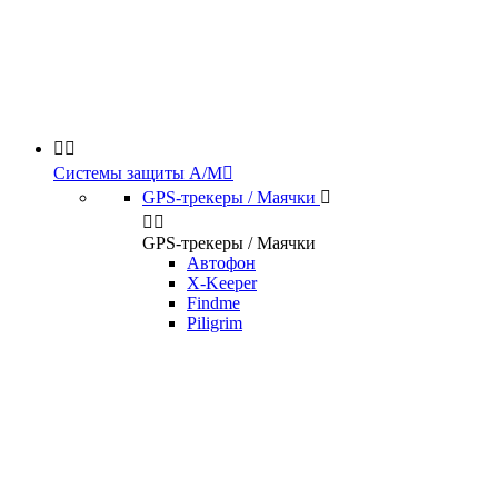


Системы защиты А/М

GPS-трекеры / Маячки



GPS-трекеры / Маячки
Автофон
X-Keeper
Findme
Piligrim