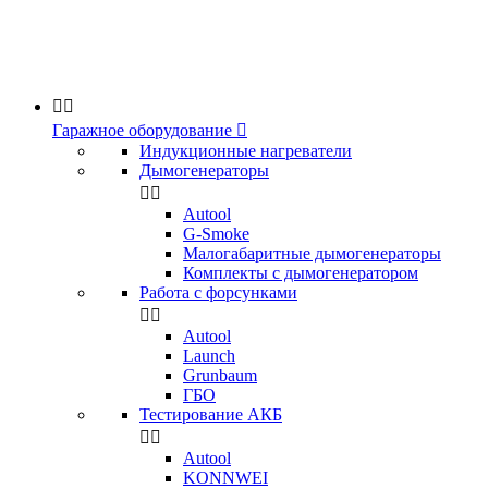


Гаражное оборудование

Индукционные нагреватели
Дымогенераторы


Аutool
G-Smoke
Малогабаритные дымогенераторы
Комплекты с дымогенератором
Работа с форсунками


Autool
Launch
Grunbaum
ГБО
Тестирование АКБ


Autool
KONNWEI