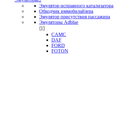
Эмулятор исправного катализатора
Обходчик иммобилайзера
Эмулятор присутствия пассажира
Эмуляторы Adblue


CAMC
DAF
FORD
FOTON