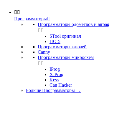


Программаторы

Программаторы одометров и airbag


STool оригинал
ПО-5
Программаторы ключей
Canny
Программаторы микросхем


IProg
X-Prog
Kess
Can Hacker
Больше Программаторы
→