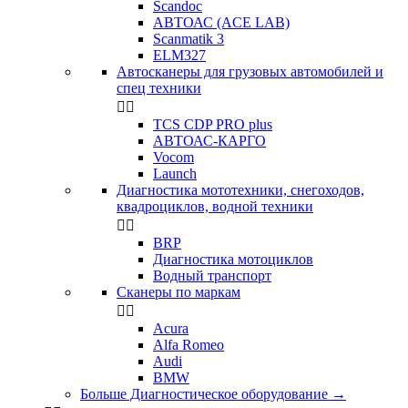
Scandoc
АВТОАС (ACE LAB)
Scanmatik 3
ELM327
Автосканеры для грузовых автомобилей и
спец техники


TCS CDP PRO plus
АВТОАС-КАРГО
Vocom
Launch
Диагностика мототехники, снегоходов,
квадроциклов, водной техники


BRP
Диагностика мотоциклов
Водный транспорт
Сканеры по маркам


Acura
Alfa Romeo
Audi
BMW
Больше Диагностическое оборудование
→