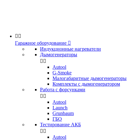


Гаражное оборудование

Индукционные нагреватели
Дымогенераторы


Аutool
G-Smoke
Малогабаритные дымогенераторы
Комплекты с дымогенератором
Работа с форсунками


Autool
Launch
Grunbaum
ГБО
Тестирование АКБ


Autool