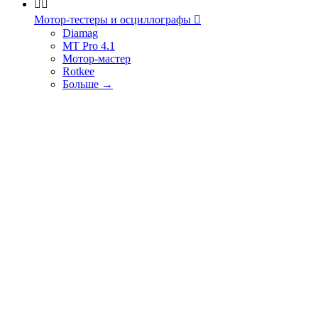


Мотор-тестеры и осциллографы

Diamag
MT Pro 4.1
Мотор-мастер
Rotkee
Больше
→