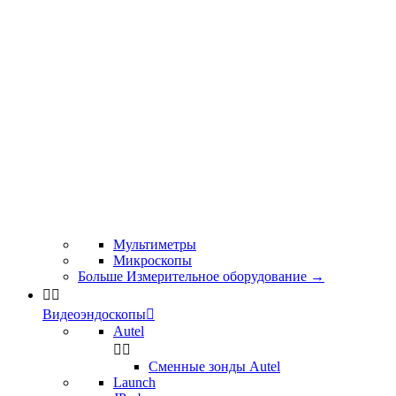
Мультиметры
Микроскопы
Больше Измерительное оборудование
→


Видеоэндоскопы

Autel


Сменные зонды Autel
Launch