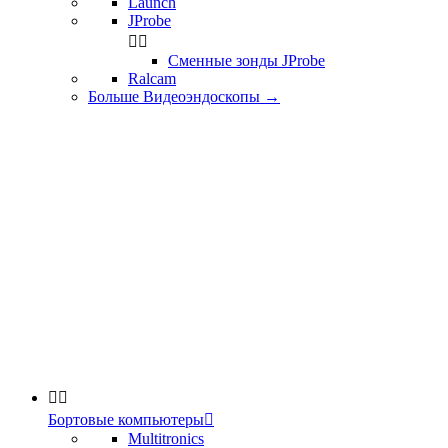
Launch
JProbe


Сменные зонды JProbe
Ralcam
Больше Видеоэндоскопы
→


Бортовые компьютеры

Multitronics