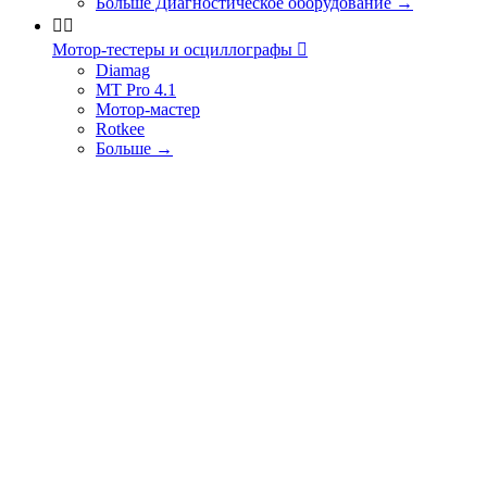
Больше Диагностическое оборудование
→


Мотор-тестеры и осциллографы

Diamag
MT Pro 4.1
Мотор-мастер
Rotkee
Больше
→