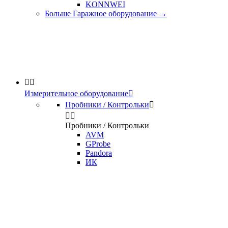
KONNWEI
Больше Гаражное оборудование
→


Измерительное оборудование

Пробники / Контрольки



Пробники / Контрольки
AVM
GProbe
Pandora
ИК