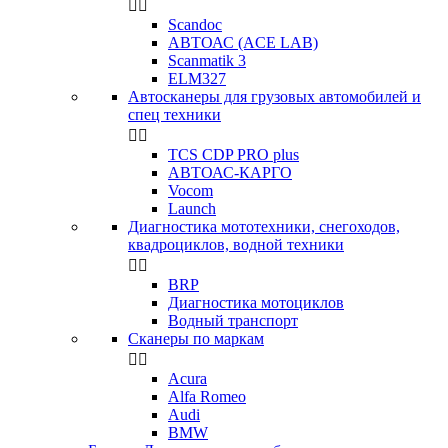


Scandoc
АВТОАС (ACE LAB)
Scanmatik 3
ELM327
Автосканеры для грузовых автомобилей и
спец техники


TCS CDP PRO plus
АВТОАС-КАРГО
Vocom
Launch
Диагностика мототехники, снегоходов,
квадроциклов, водной техники


BRP
Диагностика мотоциклов
Водный транспорт
Сканеры по маркам


Acura
Alfa Romeo
Audi
BMW