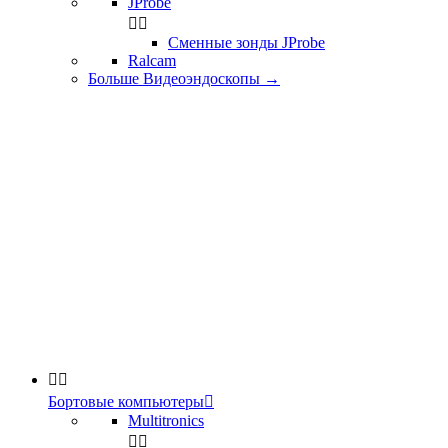
JProbe


Сменные зонды JProbe
Ralcam
Больше Видеоэндоскопы
→


Бортовые компьютеры

Multitronics

