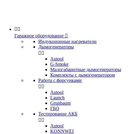


Гаражное оборудование

Индукционные нагреватели
Дымогенераторы


Аutool
G-Smoke
Малогабаритные дымогенераторы
Комплекты с дымогенератором
Работа с форсунками


Autool
Launch
Grunbaum
ГБО
Тестирование АКБ


Autool
KONNWEI