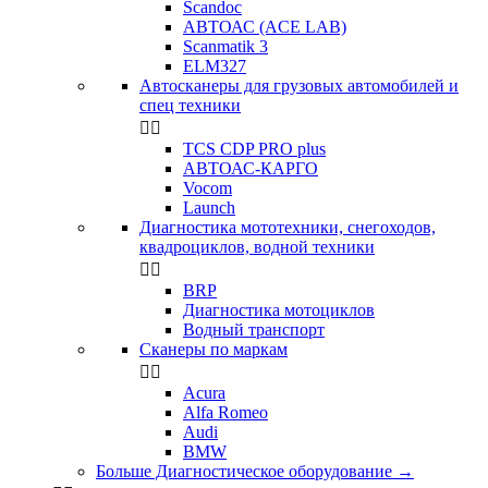
Scandoc
АВТОАС (ACE LAB)
Scanmatik 3
ELM327
Автосканеры для грузовых автомобилей и
спец техники


TCS CDP PRO plus
АВТОАС-КАРГО
Vocom
Launch
Диагностика мототехники, снегоходов,
квадроциклов, водной техники


BRP
Диагностика мотоциклов
Водный транспорт
Сканеры по маркам


Acura
Alfa Romeo
Audi
BMW
Больше Диагностическое оборудование
→