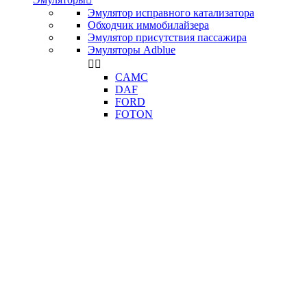
Эмулятор исправного катализатора
Обходчик иммобилайзера
Эмулятор присутствия пассажира
Эмуляторы Adblue


CAMC
DAF
FORD
FOTON