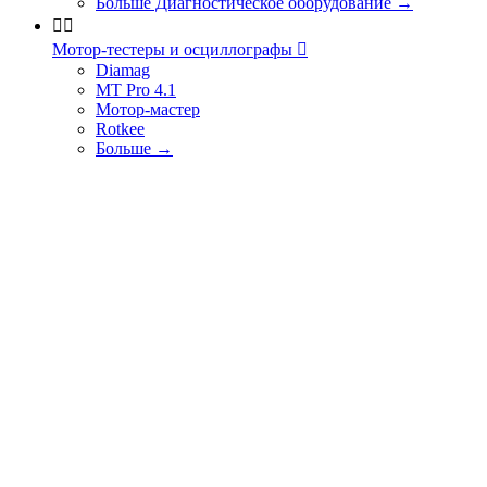
Больше Диагностическое оборудование
→


Мотор-тестеры и осциллографы

Diamag
MT Pro 4.1
Мотор-мастер
Rotkee
Больше
→