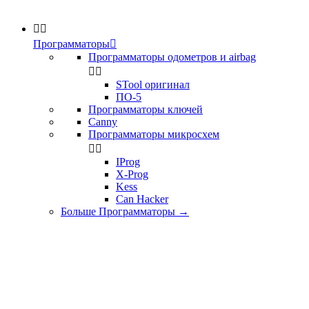


Программаторы

Программаторы одометров и airbag


STool оригинал
ПО-5
Программаторы ключей
Canny
Программаторы микросхем


IProg
X-Prog
Kess
Can Hacker
Больше Программаторы
→