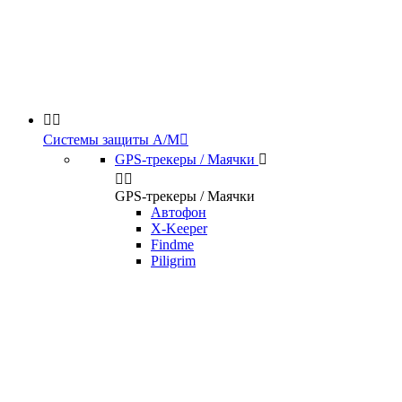


Системы защиты А/М

GPS-трекеры / Маячки



GPS-трекеры / Маячки
Автофон
X-Keeper
Findme
Piligrim