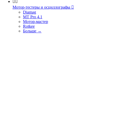


Мотор-тестеры и осциллографы

Diamag
MT Pro 4.1
Мотор-мастер
Rotkee
Больше
→