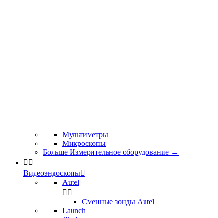
Мультиметры
Микроскопы
Больше Измерительное оборудование
→


Видеоэндоскопы

Autel


Сменные зонды Autel
Launch