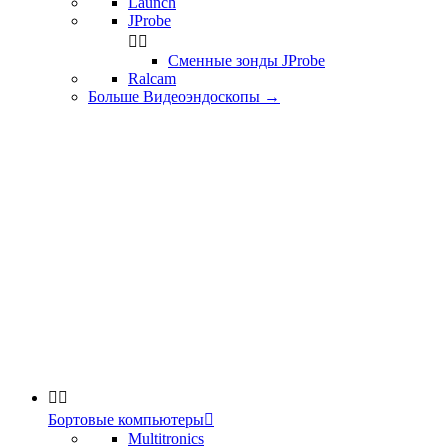
Launch
JProbe


Сменные зонды JProbe
Ralcam
Больше Видеоэндоскопы
→


Бортовые компьютеры

Multitronics