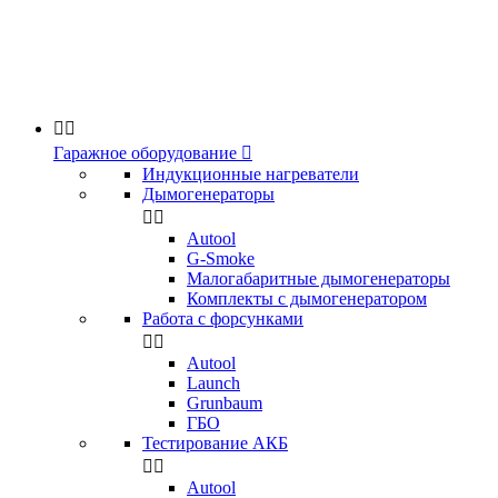


Гаражное оборудование

Индукционные нагреватели
Дымогенераторы


Аutool
G-Smoke
Малогабаритные дымогенераторы
Комплекты с дымогенератором
Работа с форсунками


Autool
Launch
Grunbaum
ГБО
Тестирование АКБ


Autool