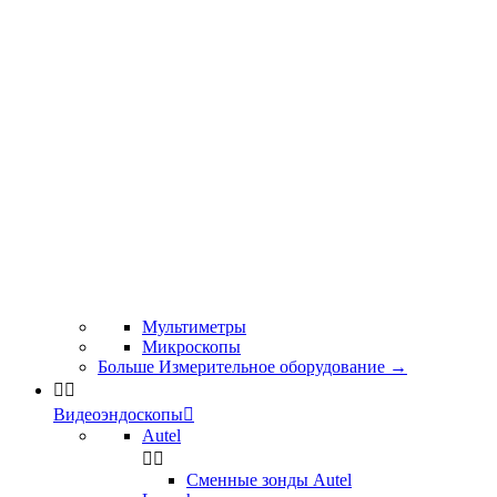
Мультиметры
Микроскопы
Больше Измерительное оборудование
→


Видеоэндоскопы

Autel


Сменные зонды Autel