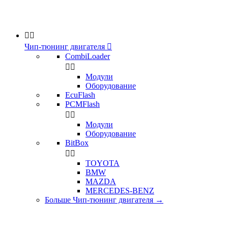


Чип-тюнинг двигателя

CombiLoader


Модули
Оборудование
EcuFlash
PCMFlash


Модули
Оборудование
BitBox


TOYOTA
BMW
MAZDA
MERCEDES-BENZ
Больше Чип-тюнинг двигателя
→