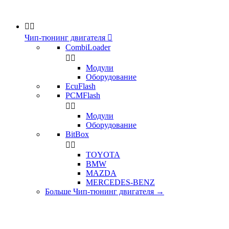


Чип-тюнинг двигателя

CombiLoader


Модули
Оборудование
EcuFlash
PCMFlash


Модули
Оборудование
BitBox


TOYOTA
BMW
MAZDA
MERCEDES-BENZ
Больше Чип-тюнинг двигателя
→