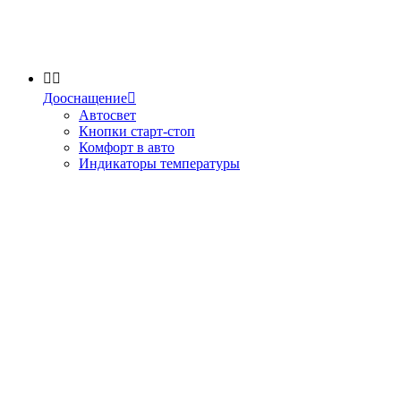


Дооснащение

Автосвет
Кнопки старт-стоп
Комфорт в авто
Индикаторы температуры