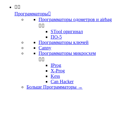


Программаторы

Программаторы одометров и airbag


STool оригинал
ПО-5
Программаторы ключей
Canny
Программаторы микросхем


IProg
X-Prog
Kess
Can Hacker
Больше Программаторы
→