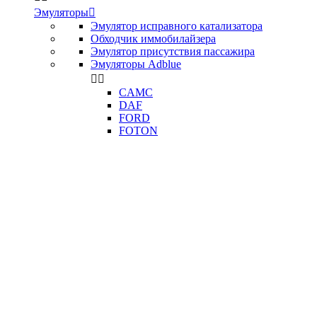
Эмуляторы

Эмулятор исправного катализатора
Обходчик иммобилайзера
Эмулятор присутствия пассажира
Эмуляторы Adblue


CAMC
DAF
FORD
FOTON