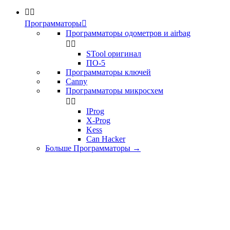


Программаторы

Программаторы одометров и airbag


STool оригинал
ПО-5
Программаторы ключей
Canny
Программаторы микросхем


IProg
X-Prog
Kess
Can Hacker
Больше Программаторы
→