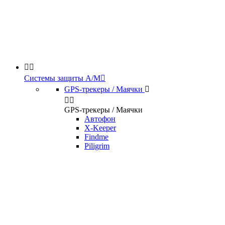


Системы защиты А/М

GPS-трекеры / Маячки



GPS-трекеры / Маячки
Автофон
X-Keeper
Findme
Piligrim