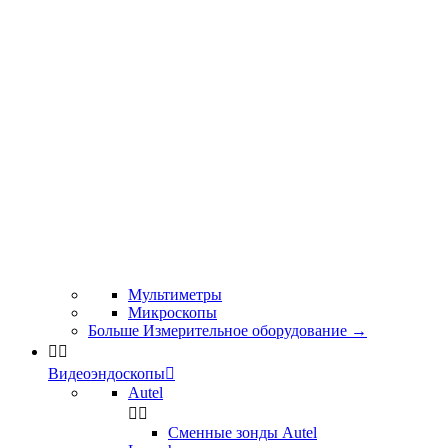
Мультиметры
Микроскопы
Больше Измерительное оборудование
→


Видеоэндоскопы

Autel


Сменные зонды Autel