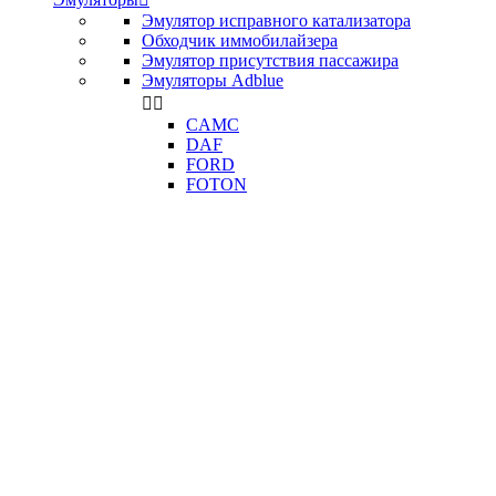
Эмулятор исправного катализатора
Обходчик иммобилайзера
Эмулятор присутствия пассажира
Эмуляторы Adblue


CAMC
DAF
FORD
FOTON