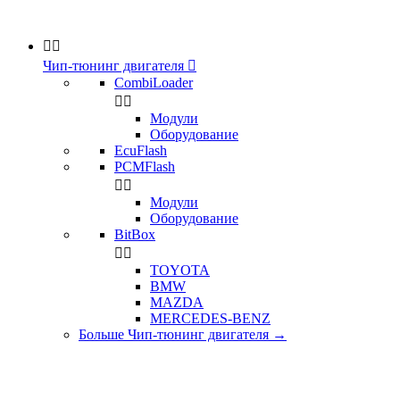


Чип-тюнинг двигателя

CombiLoader


Модули
Оборудование
EcuFlash
PCMFlash


Модули
Оборудование
BitBox


TOYOTA
BMW
MAZDA
MERCEDES-BENZ
Больше Чип-тюнинг двигателя
→