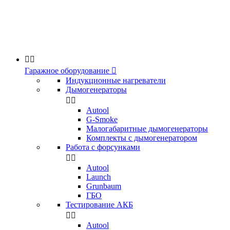


Гаражное оборудование

Индукционные нагреватели
Дымогенераторы


Аutool
G-Smoke
Малогабаритные дымогенераторы
Комплекты с дымогенератором
Работа с форсунками


Autool
Launch
Grunbaum
ГБО
Тестирование АКБ


Autool