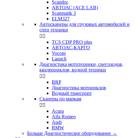
Scandoc
АВТОАС (ACE LAB)
Scanmatik 3
ELM327
Автосканеры для грузовых автомобилей и
спец техники


TCS CDP PRO plus
АВТОАС-КАРГО
Vocom
Launch
Диагностика мототехники, снегоходов,
квадроциклов, водной техники


BRP
Диагностика мотоциклов
Водный транспорт
Сканеры по маркам


Acura
Alfa Romeo
Audi
BMW
Больше Диагностическое оборудование
→