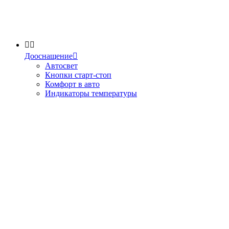


Дооснащение

Автосвет
Кнопки старт-стоп
Комфорт в авто
Индикаторы температуры