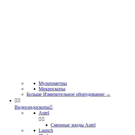
Мультиметры
Микроскопы
Больше Измерительное оборудование
→


Видеоэндоскопы

Autel


Сменные зонды Autel
Launch