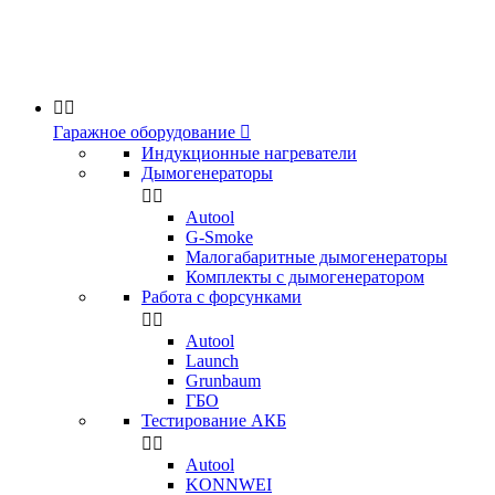


Гаражное оборудование

Индукционные нагреватели
Дымогенераторы


Аutool
G-Smoke
Малогабаритные дымогенераторы
Комплекты с дымогенератором
Работа с форсунками


Autool
Launch
Grunbaum
ГБО
Тестирование АКБ


Autool
KONNWEI