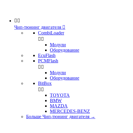


Чип-тюнинг двигателя

CombiLoader


Модули
Оборудование
EcuFlash
PCMFlash


Модули
Оборудование
BitBox


TOYOTA
BMW
MAZDA
MERCEDES-BENZ
Больше Чип-тюнинг двигателя
→