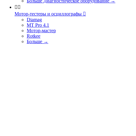
Больше Диагностическое оборудование
→


Мотор-тестеры и осциллографы

Diamag
MT Pro 4.1
Мотор-мастер
Rotkee
Больше
→