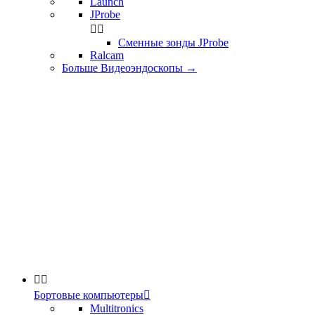
Launch
JProbe


Сменные зонды JProbe
Ralcam
Больше Видеоэндоскопы
→


Бортовые компьютеры

Multitronics