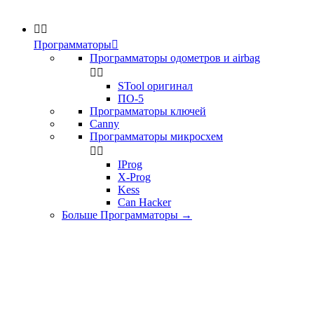


Программаторы

Программаторы одометров и airbag


STool оригинал
ПО-5
Программаторы ключей
Canny
Программаторы микросхем


IProg
X-Prog
Kess
Can Hacker
Больше Программаторы
→