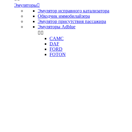
Эмуляторы

Эмулятор исправного катализатора
Обходчик иммобилайзера
Эмулятор присутствия пассажира
Эмуляторы Adblue


CAMC
DAF
FORD
FOTON