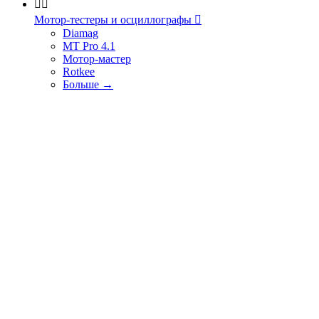


Мотор-тестеры и осциллографы

Diamag
MT Pro 4.1
Мотор-мастер
Rotkee
Больше
→