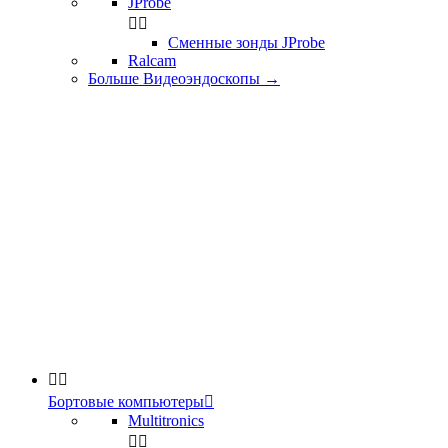
JProbe


Сменные зонды JProbe
Ralcam
Больше Видеоэндоскопы
→


Бортовые компьютеры

Multitronics

