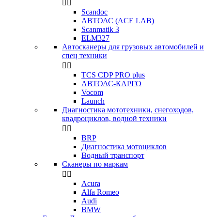


Scandoc
АВТОАС (ACE LAB)
Scanmatik 3
ELM327
Автосканеры для грузовых автомобилей и
спец техники


TCS CDP PRO plus
АВТОАС-КАРГО
Vocom
Launch
Диагностика мототехники, снегоходов,
квадроциклов, водной техники


BRP
Диагностика мотоциклов
Водный транспорт
Сканеры по маркам


Acura
Alfa Romeo
Audi
BMW