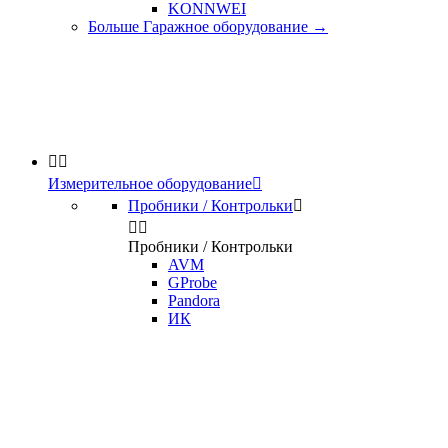
KONNWEI
Больше Гаражное оборудование
→


Измерительное оборудование

Пробники / Контрольки



Пробники / Контрольки
AVM
GProbe
Pandora
ИК