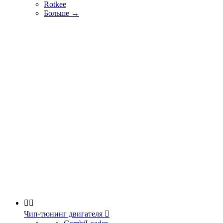
Rotkee
Больше
→


Чип-тюнинг двигателя
