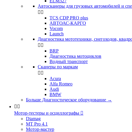
ELM327
Автосканеры для грузовых автомобилей и сп


TCS CDP PRO plus
АВТОАС-КАРГО
Vocom
Launch
Диагностика мототехники, снегоходов, квадр


BRP
Диагностика мотоциклов
Водный транспорт
Сканеры по маркам


Acura
Alfa Romeo
Audi
BMW
Больше Диагностическое оборудование
→


Мотор-тестеры и осциллографы

Diamag
MT Pro 4.1
Мотор-мастер