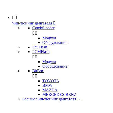


Чип-тюнинг двигателя

CombiLoader


Модули
Оборудование
EcuFlash
PCMFlash


Модули
Оборудование
BitBox


TOYOTA
BMW
MAZDA
MERCEDES-BENZ
Больше Чип-тюнинг двигателя
→