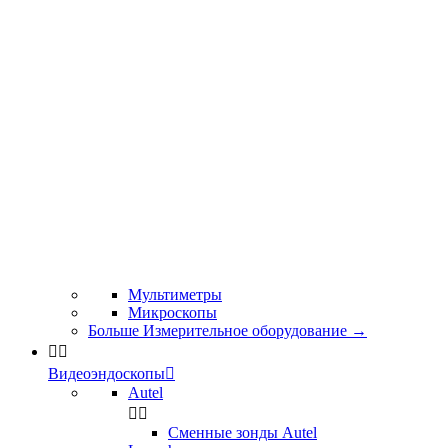
Мультиметры
Микроскопы
Больше Измерительное оборудование
→


Видеоэндоскопы

Autel


Сменные зонды Autel