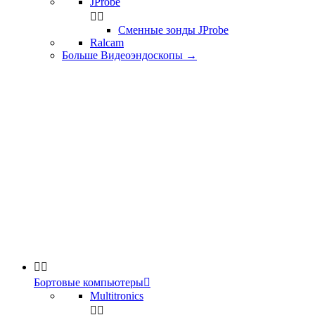
JProbe


Сменные зонды JProbe
Ralcam
Больше Видеоэндоскопы
→


Бортовые компьютеры

Multitronics

