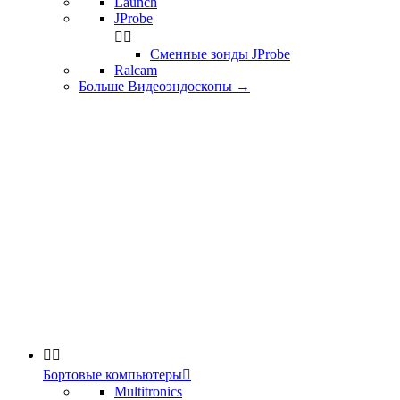
Launch
JProbe


Сменные зонды JProbe
Ralcam
Больше Видеоэндоскопы
→


Бортовые компьютеры

Multitronics