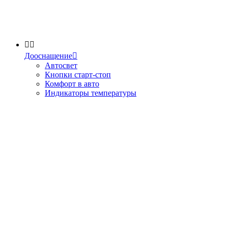


Дооснащение

Автосвет
Кнопки старт-стоп
Комфорт в авто
Индикаторы температуры