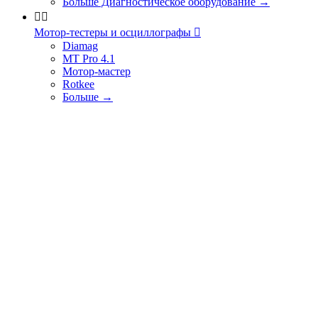
Больше Диагностическое оборудование
→


Мотор-тестеры и осциллографы

Diamag
MT Pro 4.1
Мотор-мастер
Rotkee
Больше
→