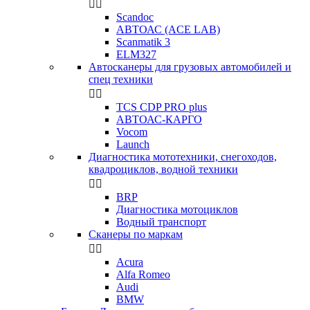


Scandoc
АВТОАС (ACE LAB)
Scanmatik 3
ELM327
Автосканеры для грузовых автомобилей и
спец техники


TCS CDP PRO plus
АВТОАС-КАРГО
Vocom
Launch
Диагностика мототехники, снегоходов,
квадроциклов, водной техники


BRP
Диагностика мотоциклов
Водный транспорт
Сканеры по маркам


Acura
Alfa Romeo
Audi
BMW