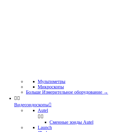
Мультиметры
Микроскопы
Больше Измерительное оборудование
→


Видеоэндоскопы

Autel


Сменные зонды Autel
Launch