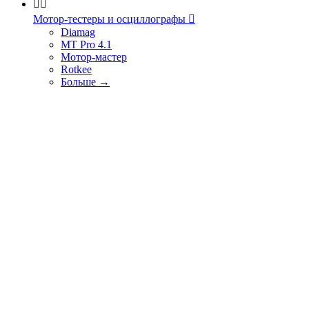


Мотор-тестеры и осциллографы

Diamag
MT Pro 4.1
Мотор-мастер
Rotkee
Больше
→