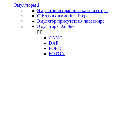
Эмуляторы

Эмулятор исправного катализатора
Обходчик иммобилайзера
Эмулятор присутствия пассажира
Эмуляторы Adblue


CAMC
DAF
FORD
FOTON