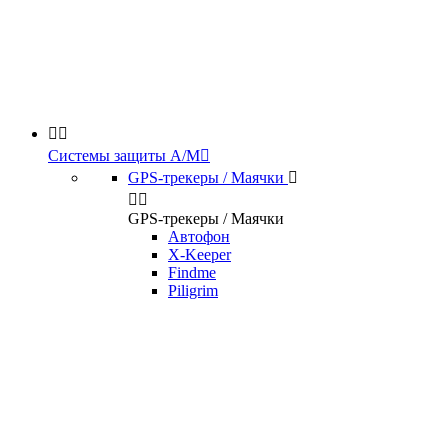


Системы защиты А/М

GPS-трекеры / Маячки



GPS-трекеры / Маячки
Автофон
X-Keeper
Findme
Piligrim