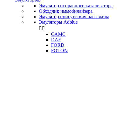
Эмулятор исправного катализатора
Обходчик иммобилайзера
Эмулятор присутствия пассажира
Эмуляторы Adblue


CAMC
DAF
FORD
FOTON