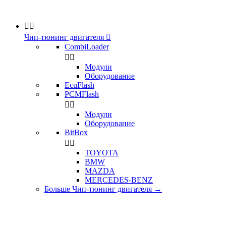


Чип-тюнинг двигателя

CombiLoader


Модули
Оборудование
EcuFlash
PCMFlash


Модули
Оборудование
BitBox


TOYOTA
BMW
MAZDA
MERCEDES-BENZ
Больше Чип-тюнинг двигателя
→