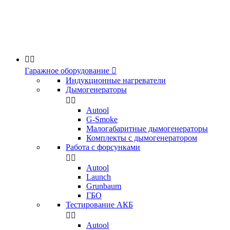


Гаражное оборудование

Индукционные нагреватели
Дымогенераторы


Аutool
G-Smoke
Малогабаритные дымогенераторы
Комплекты с дымогенератором
Работа с форсунками


Autool
Launch
Grunbaum
ГБО
Тестирование АКБ


Autool