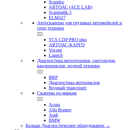
Scandoc
АВТОАС (ACE LAB)
Scanmatik 3
ELM327
Автосканеры для грузовых автомобилей и
спец техники


TCS CDP PRO plus
АВТОАС-КАРГО
Vocom
Launch
Диагностика мототехники, снегоходов,
квадроциклов, водной техники


BRP
Диагностика мотоциклов
Водный транспорт
Сканеры по маркам


Acura
Alfa Romeo
Audi
BMW
Больше Диагностическое оборудование
→