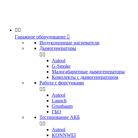


Гаражное оборудование

Индукционные нагреватели
Дымогенераторы


Аutool
G-Smoke
Малогабаритные дымогенераторы
Комплекты с дымогенератором
Работа с форсунками


Autool
Launch
Grunbaum
ГБО
Тестирование АКБ


Autool
KONNWEI