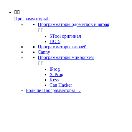


Программаторы

Программаторы одометров и airbag


STool оригинал
ПО-5
Программаторы ключей
Canny
Программаторы микросхем


IProg
X-Prog
Kess
Can Hacker
Больше Программаторы
→