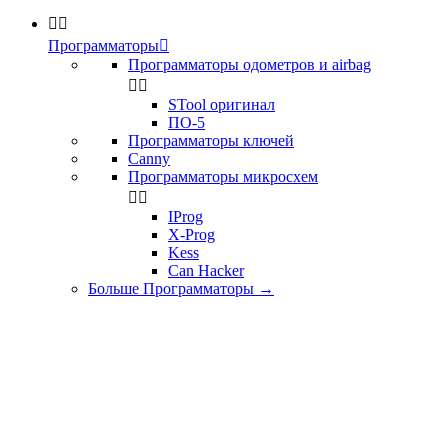


Программаторы

Программаторы одометров и airbag


STool оригинал
ПО-5
Программаторы ключей
Canny
Программаторы микросхем


IProg
X-Prog
Kess
Can Hacker
Больше Программаторы
→