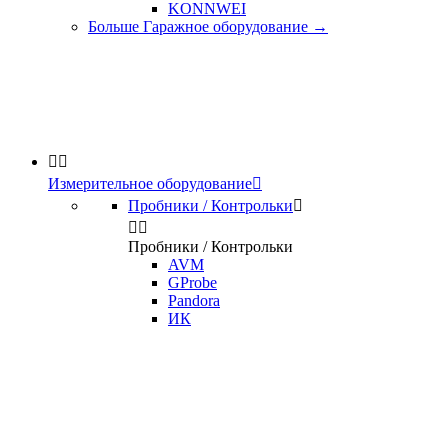
KONNWEI
Больше Гаражное оборудование
→


Измерительное оборудование

Пробники / Контрольки



Пробники / Контрольки
AVM
GProbe
Pandora
ИК