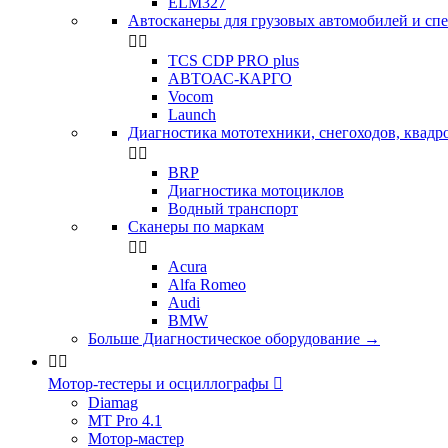
ELM327
Автосканеры для грузовых автомобилей и сп


TCS CDP PRO plus
АВТОАС-КАРГО
Vocom
Launch
Диагностика мототехники, снегоходов, квадр


BRP
Диагностика мотоциклов
Водный транспорт
Сканеры по маркам


Acura
Alfa Romeo
Audi
BMW
Больше Диагностическое оборудование
→


Мотор-тестеры и осциллографы

Diamag
MT Pro 4.1
Мотор-мастер