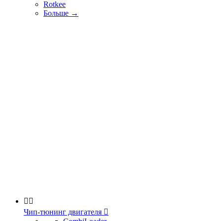
Rotkee
Больше
→


Чип-тюнинг двигателя
