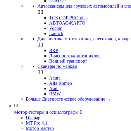
ELM327
Автосканеры для грузовых автомобилей и сп


TCS CDP PRO plus
АВТОАС-КАРГО
Vocom
Launch
Диагностика мототехники, снегоходов, квадр


BRP
Диагностика мотоциклов
Водный транспорт
Сканеры по маркам


Acura
Alfa Romeo
Audi
BMW
Больше Диагностическое оборудование
→


Мотор-тестеры и осциллографы

Diamag
MT Pro 4.1
Мотор-мастер