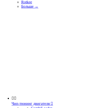
Rotkee
Больше
→


Чип-тюнинг двигателя
