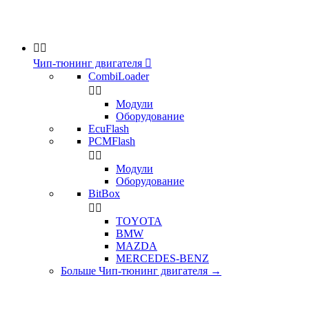


Чип-тюнинг двигателя

CombiLoader


Модули
Оборудование
EcuFlash
PCMFlash


Модули
Оборудование
BitBox


TOYOTA
BMW
MAZDA
MERCEDES-BENZ
Больше Чип-тюнинг двигателя
→