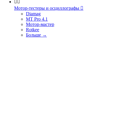


Мотор-тестеры и осциллографы

Diamag
MT Pro 4.1
Мотор-мастер
Rotkee
Больше
→