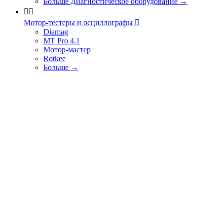
Больше Диагностическое оборудование
→


Мотор-тестеры и осциллографы

Diamag
MT Pro 4.1
Мотор-мастер
Rotkee
Больше
→