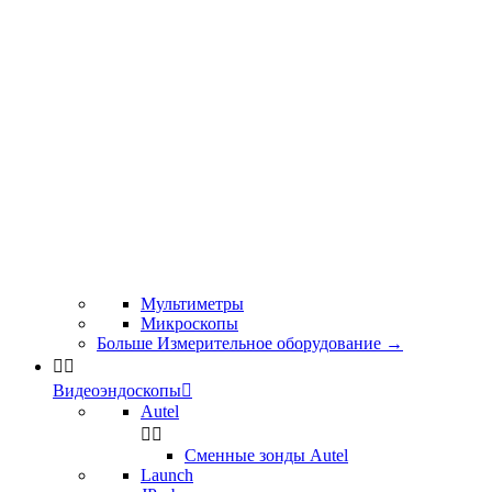
Мультиметры
Микроскопы
Больше Измерительное оборудование
→


Видеоэндоскопы

Autel


Сменные зонды Autel
Launch