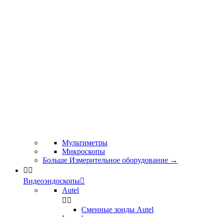
Мультиметры
Микроскопы
Больше Измерительное оборудование
→


Видеоэндоскопы

Autel


Сменные зонды Autel