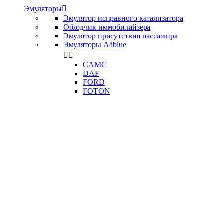
Эмуляторы

Эмулятор исправного катализатора
Обходчик иммобилайзера
Эмулятор присутствия пассажира
Эмуляторы Adblue


CAMC
DAF
FORD
FOTON