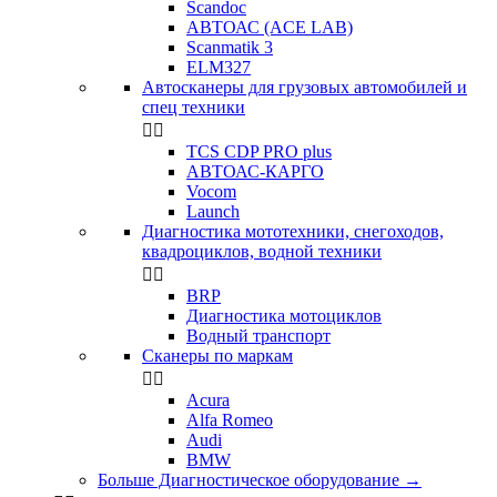
Scandoc
АВТОАС (ACE LAB)
Scanmatik 3
ELM327
Автосканеры для грузовых автомобилей и
спец техники


TCS CDP PRO plus
АВТОАС-КАРГО
Vocom
Launch
Диагностика мототехники, снегоходов,
квадроциклов, водной техники


BRP
Диагностика мотоциклов
Водный транспорт
Сканеры по маркам


Acura
Alfa Romeo
Audi
BMW
Больше Диагностическое оборудование
→