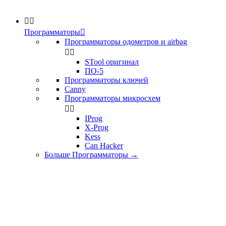


Программаторы

Программаторы одометров и airbag


STool оригинал
ПО-5
Программаторы ключей
Canny
Программаторы микросхем


IProg
X-Prog
Kess
Can Hacker
Больше Программаторы
→