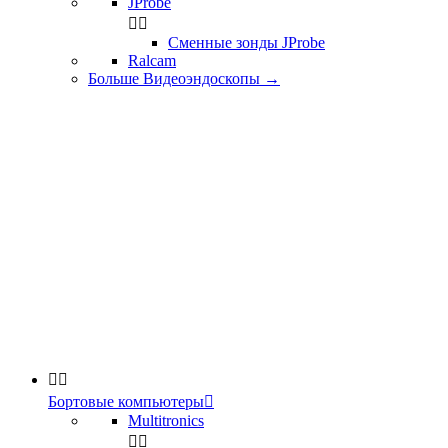
JProbe


Сменные зонды JProbe
Ralcam
Больше Видеоэндоскопы
→


Бортовые компьютеры

Multitronics

