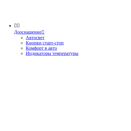


Дооснащение

Автосвет
Кнопки старт-стоп
Комфорт в авто
Индикаторы температуры