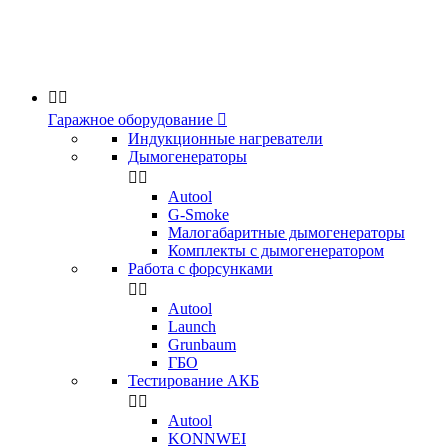


Гаражное оборудование

Индукционные нагреватели
Дымогенераторы


Аutool
G-Smoke
Малогабаритные дымогенераторы
Комплекты с дымогенератором
Работа с форсунками


Autool
Launch
Grunbaum
ГБО
Тестирование АКБ


Autool
KONNWEI