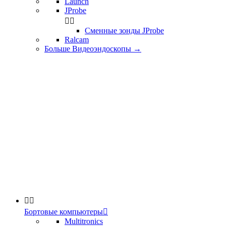
Launch
JProbe


Сменные зонды JProbe
Ralcam
Больше Видеоэндоскопы
→


Бортовые компьютеры

Multitronics