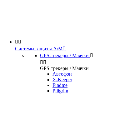


Системы защиты А/М

GPS-трекеры / Маячки



GPS-трекеры / Маячки
Автофон
X-Keeper
Findme
Piligrim