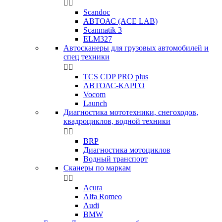


Scandoc
АВТОАС (ACE LAB)
Scanmatik 3
ELM327
Автосканеры для грузовых автомобилей и
спец техники


TCS CDP PRO plus
АВТОАС-КАРГО
Vocom
Launch
Диагностика мототехники, снегоходов,
квадроциклов, водной техники


BRP
Диагностика мотоциклов
Водный транспорт
Сканеры по маркам


Acura
Alfa Romeo
Audi
BMW