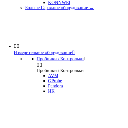
KONNWEI
Больше Гаражное оборудование
→


Измерительное оборудование

Пробники / Контрольки



Пробники / Контрольки
AVM
GProbe
Pandora
ИК