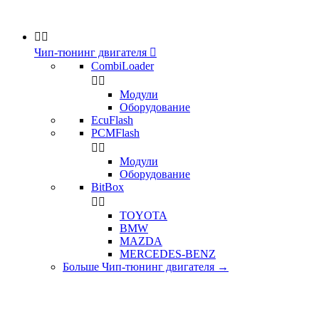


Чип-тюнинг двигателя

CombiLoader


Модули
Оборудование
EcuFlash
PCMFlash


Модули
Оборудование
BitBox


TOYOTA
BMW
MAZDA
MERCEDES-BENZ
Больше Чип-тюнинг двигателя
→