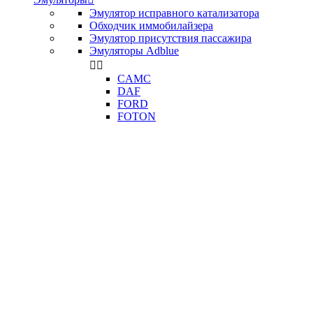
Эмулятор исправного катализатора
Обходчик иммобилайзера
Эмулятор присутствия пассажира
Эмуляторы Adblue


CAMC
DAF
FORD
FOTON