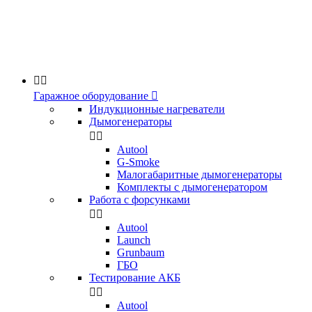


Гаражное оборудование

Индукционные нагреватели
Дымогенераторы


Аutool
G-Smoke
Малогабаритные дымогенераторы
Комплекты с дымогенератором
Работа с форсунками


Autool
Launch
Grunbaum
ГБО
Тестирование АКБ


Autool