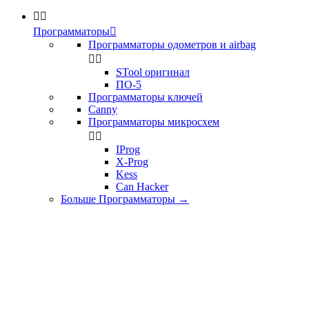


Программаторы

Программаторы одометров и airbag


STool оригинал
ПО-5
Программаторы ключей
Canny
Программаторы микросхем


IProg
X-Prog
Kess
Can Hacker
Больше Программаторы
→