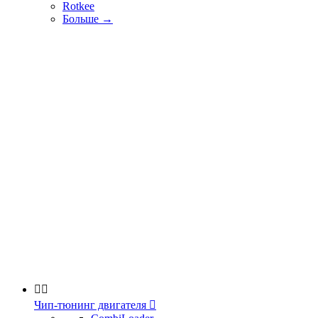
Rotkee
Больше
→


Чип-тюнинг двигателя
