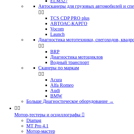
ELM327
Автосканеры для грузовых автомобилей и сп


TCS CDP PRO plus
АВТОАС-КАРГО
Vocom
Launch
Диагностика мототехники, снегоходов, квадр


BRP
Диагностика мотоциклов
Водный транспорт
Сканеры по маркам


Acura
Alfa Romeo
Audi
BMW
Больше Диагностическое оборудование
→


Мотор-тестеры и осциллографы

Diamag
MT Pro 4.1
Мотор-мастер