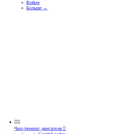
Rotkee
Больше
→


Чип-тюнинг двигателя
