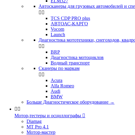
ELM327
Автосканеры для грузовых автомобилей и сп


TCS CDP PRO plus
АВТОАС-КАРГО
Vocom
Launch
Диагностика мототехники, снегоходов, квадр


BRP
Диагностика мотоциклов
Водный транспорт
Сканеры по маркам


Acura
Alfa Romeo
Audi
BMW
Больше Диагностическое оборудование
→


Мотор-тестеры и осциллографы

Diamag
MT Pro 4.1
Мотор-мастер