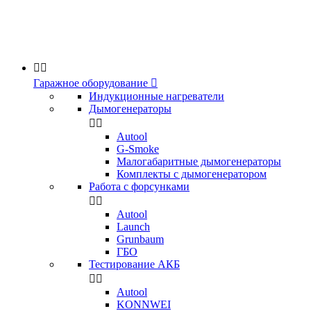


Гаражное оборудование

Индукционные нагреватели
Дымогенераторы


Аutool
G-Smoke
Малогабаритные дымогенераторы
Комплекты с дымогенератором
Работа с форсунками


Autool
Launch
Grunbaum
ГБО
Тестирование АКБ


Autool
KONNWEI