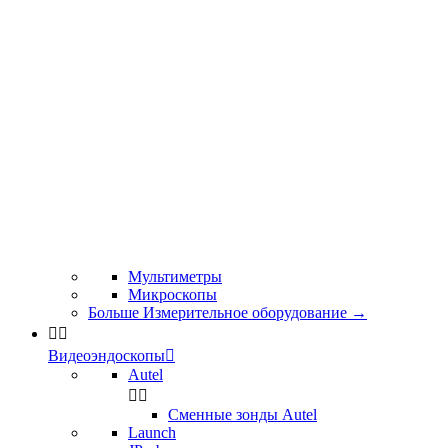
Мультиметры
Микроскопы
Больше Измерительное оборудование
→


Видеоэндоскопы

Autel


Сменные зонды Autel
Launch