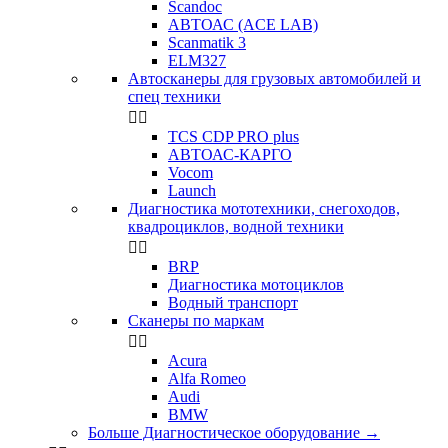
Scandoc
АВТОАС (ACE LAB)
Scanmatik 3
ELM327
Автосканеры для грузовых автомобилей и
спец техники


TCS CDP PRO plus
АВТОАС-КАРГО
Vocom
Launch
Диагностика мототехники, снегоходов,
квадроциклов, водной техники


BRP
Диагностика мотоциклов
Водный транспорт
Сканеры по маркам


Acura
Alfa Romeo
Audi
BMW
Больше Диагностическое оборудование
→