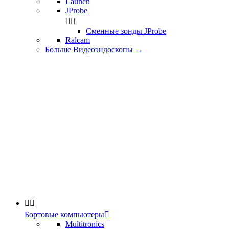
Launch
JProbe


Сменные зонды JProbe
Ralcam
Больше Видеоэндоскопы
→


Бортовые компьютеры

Multitronics