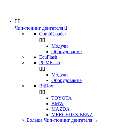


Чип-тюнинг двигателя

CombiLoader


Модули
Оборудование
EcuFlash
PCMFlash


Модули
Оборудование
BitBox


TOYOTA
BMW
MAZDA
MERCEDES-BENZ
Больше Чип-тюнинг двигателя
→