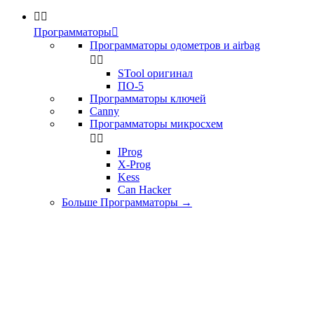


Программаторы

Программаторы одометров и airbag


STool оригинал
ПО-5
Программаторы ключей
Canny
Программаторы микросхем


IProg
X-Prog
Kess
Can Hacker
Больше Программаторы
→