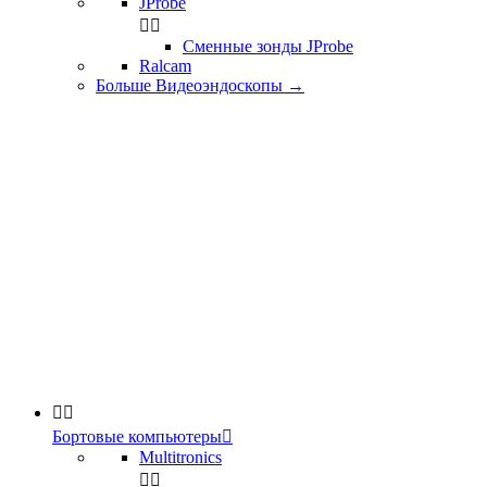
JProbe


Сменные зонды JProbe
Ralcam
Больше Видеоэндоскопы
→


Бортовые компьютеры

Multitronics

