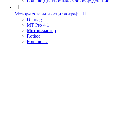
Больше Диагностическое оборудование
→


Мотор-тестеры и осциллографы

Diamag
MT Pro 4.1
Мотор-мастер
Rotkee
Больше
→