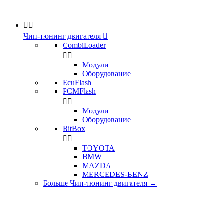


Чип-тюнинг двигателя

CombiLoader


Модули
Оборудование
EcuFlash
PCMFlash


Модули
Оборудование
BitBox


TOYOTA
BMW
MAZDA
MERCEDES-BENZ
Больше Чип-тюнинг двигателя
→