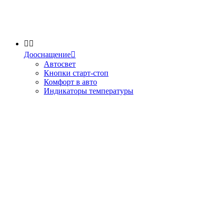


Дооснащение

Автосвет
Кнопки старт-стоп
Комфорт в авто
Индикаторы температуры