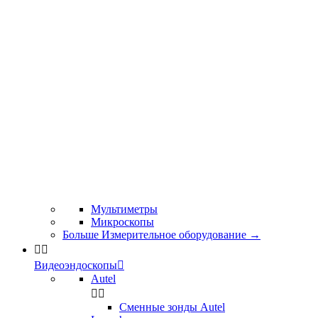
Мультиметры
Микроскопы
Больше Измерительное оборудование
→


Видеоэндоскопы

Autel


Сменные зонды Autel