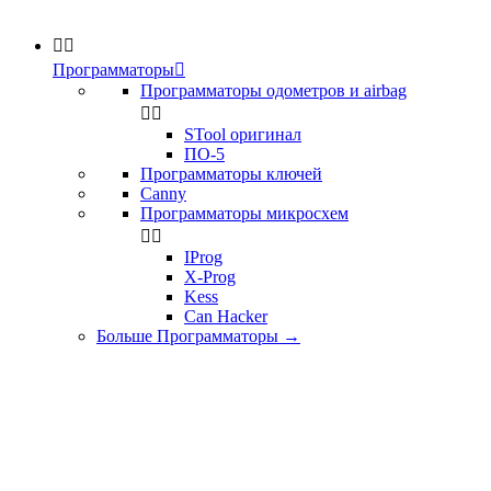


Программаторы

Программаторы одометров и airbag


STool оригинал
ПО-5
Программаторы ключей
Canny
Программаторы микросхем


IProg
X-Prog
Kess
Can Hacker
Больше Программаторы
→