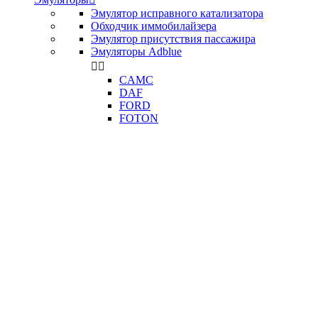
Эмулятор исправного катализатора
Обходчик иммобилайзера
Эмулятор присутствия пассажира
Эмуляторы Adblue


CAMC
DAF
FORD
FOTON