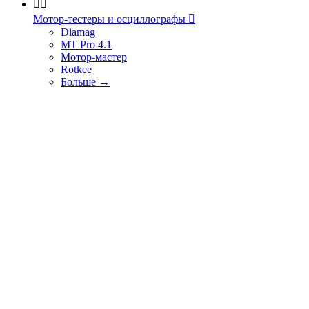


Мотор-тестеры и осциллографы

Diamag
MT Pro 4.1
Мотор-мастер
Rotkee
Больше
→