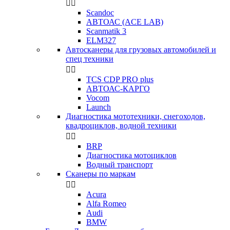


Scandoc
АВТОАС (ACE LAB)
Scanmatik 3
ELM327
Автосканеры для грузовых автомобилей и
спец техники


TCS CDP PRO plus
АВТОАС-КАРГО
Vocom
Launch
Диагностика мототехники, снегоходов,
квадроциклов, водной техники


BRP
Диагностика мотоциклов
Водный транспорт
Сканеры по маркам


Acura
Alfa Romeo
Audi
BMW