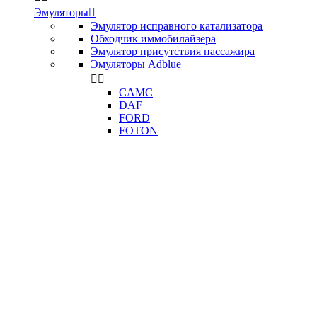
Эмуляторы

Эмулятор исправного катализатора
Обходчик иммобилайзера
Эмулятор присутствия пассажира
Эмуляторы Adblue


CAMC
DAF
FORD
FOTON