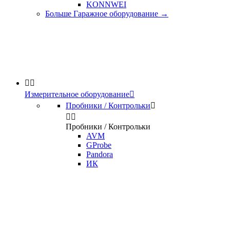
KONNWEI
Больше Гаражное оборудование
→


Измерительное оборудование

Пробники / Контрольки



Пробники / Контрольки
AVM
GProbe
Pandora
ИК