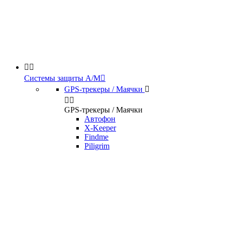


Системы защиты А/М

GPS-трекеры / Маячки



GPS-трекеры / Маячки
Автофон
X-Keeper
Findme
Piligrim