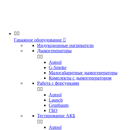


Гаражное оборудование

Индукционные нагреватели
Дымогенераторы


Аutool
G-Smoke
Малогабаритные дымогенераторы
Комплекты с дымогенератором
Работа с форсунками


Autool
Launch
Grunbaum
ГБО
Тестирование АКБ


Autool