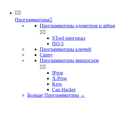


Программаторы

Программаторы одометров и airbag


STool оригинал
ПО-5
Программаторы ключей
Canny
Программаторы микросхем


IProg
X-Prog
Kess
Can Hacker
Больше Программаторы
→