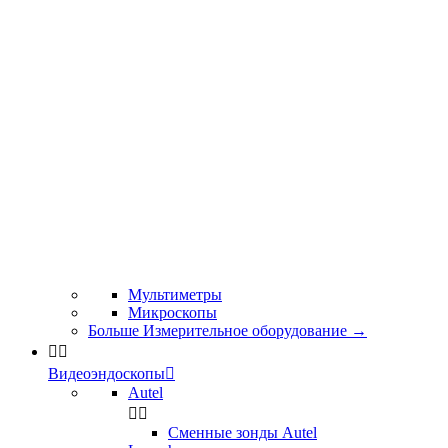
Мультиметры
Микроскопы
Больше Измерительное оборудование
→


Видеоэндоскопы

Autel


Сменные зонды Autel