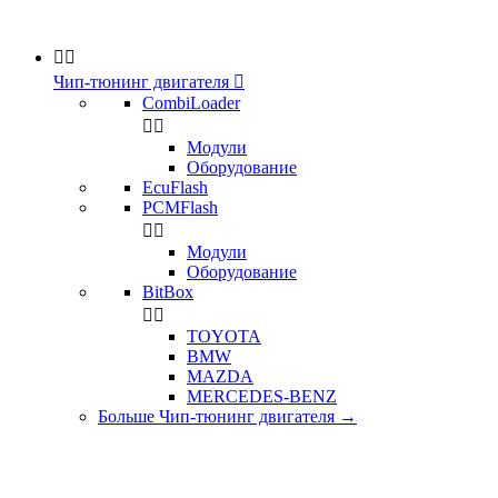


Чип-тюнинг двигателя

CombiLoader


Модули
Оборудование
EcuFlash
PCMFlash


Модули
Оборудование
BitBox


TOYOTA
BMW
MAZDA
MERCEDES-BENZ
Больше Чип-тюнинг двигателя
→