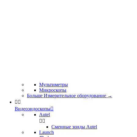
Мультиметры
Микроскопы
Больше Измерительное оборудование
→


Видеоэндоскопы

Autel


Сменные зонды Autel
Launch