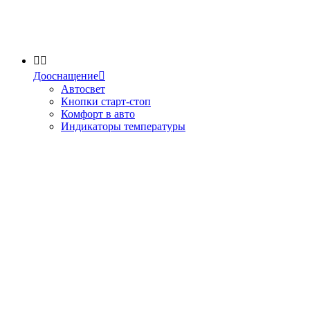


Дооснащение

Автосвет
Кнопки старт-стоп
Комфорт в авто
Индикаторы температуры