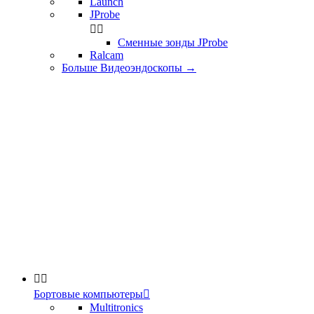
Launch
JProbe


Сменные зонды JProbe
Ralcam
Больше Видеоэндоскопы
→


Бортовые компьютеры

Multitronics