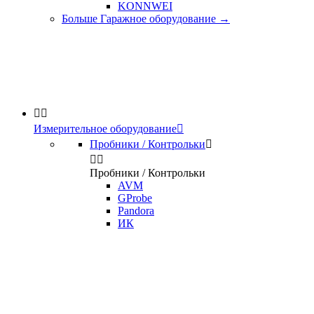
KONNWEI
Больше Гаражное оборудование
→


Измерительное оборудование

Пробники / Контрольки



Пробники / Контрольки
AVM
GProbe
Pandora
ИК