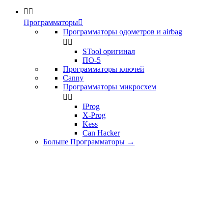


Программаторы

Программаторы одометров и airbag


STool оригинал
ПО-5
Программаторы ключей
Canny
Программаторы микросхем


IProg
X-Prog
Kess
Can Hacker
Больше Программаторы
→