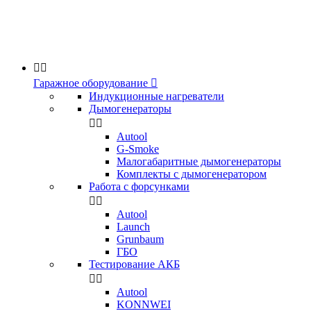


Гаражное оборудование

Индукционные нагреватели
Дымогенераторы


Аutool
G-Smoke
Малогабаритные дымогенераторы
Комплекты с дымогенератором
Работа с форсунками


Autool
Launch
Grunbaum
ГБО
Тестирование АКБ


Autool
KONNWEI