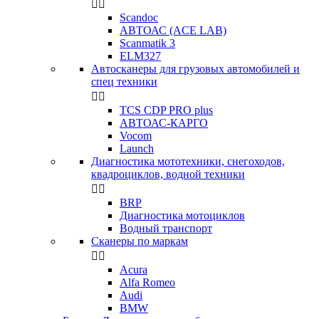


Scandoc
АВТОАС (ACE LAB)
Scanmatik 3
ELM327
Автосканеры для грузовых автомобилей и
спец техники


TCS CDP PRO plus
АВТОАС-КАРГО
Vocom
Launch
Диагностика мототехники, снегоходов,
квадроциклов, водной техники


BRP
Диагностика мотоциклов
Водный транспорт
Сканеры по маркам


Acura
Alfa Romeo
Audi
BMW