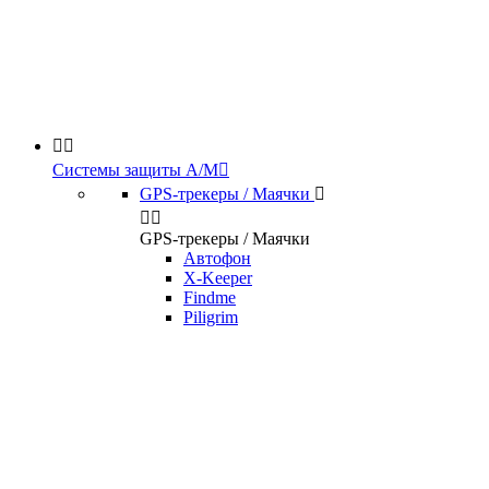


Системы защиты А/М

GPS-трекеры / Маячки



GPS-трекеры / Маячки
Автофон
X-Keeper
Findme
Piligrim