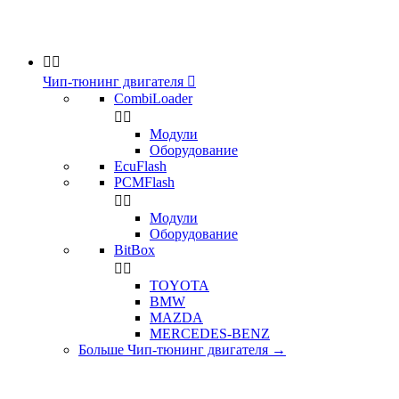


Чип-тюнинг двигателя

CombiLoader


Модули
Оборудование
EcuFlash
PCMFlash


Модули
Оборудование
BitBox


TOYOTA
BMW
MAZDA
MERCEDES-BENZ
Больше Чип-тюнинг двигателя
→