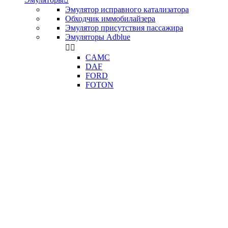
Эмулятор исправного катализатора
Обходчик иммобилайзера
Эмулятор присутствия пассажира
Эмуляторы Adblue


CAMC
DAF
FORD
FOTON