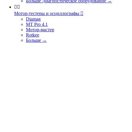
Больше Диагностическое оборудование
→


Мотор-тестеры и осциллографы

Diamag
MT Pro 4.1
Мотор-мастер
Rotkee
Больше
→