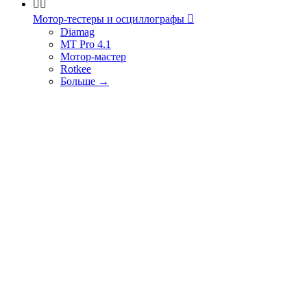


Мотор-тестеры и осциллографы

Diamag
MT Pro 4.1
Мотор-мастер
Rotkee
Больше
→