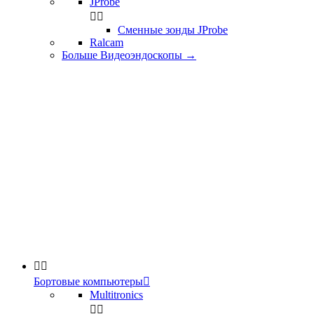
JProbe


Сменные зонды JProbe
Ralcam
Больше Видеоэндоскопы
→


Бортовые компьютеры

Multitronics

