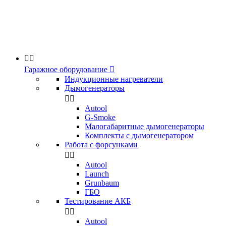


Гаражное оборудование

Индукционные нагреватели
Дымогенераторы


Аutool
G-Smoke
Малогабаритные дымогенераторы
Комплекты с дымогенератором
Работа с форсунками


Autool
Launch
Grunbaum
ГБО
Тестирование АКБ


Autool