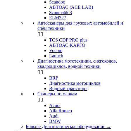
Scandoc
АВТОАС (ACE LAB)
Scanmatik 3
ELM327
Автосканеры для грузовых автомобилей и
спец техники


TCS CDP PRO plus
АВТОАС-КАРГО
Vocom
Launch
Диагностика мототехники, снегоходов,
квадроциклов, водной техники


BRP
Диагностика мотоциклов
Водный транспорт
Сканеры по маркам


Acura
Alfa Romeo
Audi
BMW
Больше Диагностическое оборудование
→