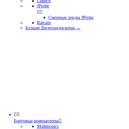
Launch
JProbe


Сменные зонды JProbe
Ralcam
Больше Видеоэндоскопы
→


Бортовые компьютеры

Multitronics