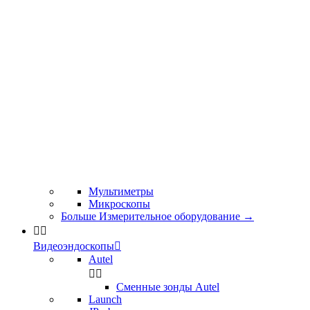
Мультиметры
Микроскопы
Больше Измерительное оборудование
→


Видеоэндоскопы

Autel


Сменные зонды Autel
Launch