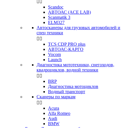


Scandoc
АВТОАС (ACE LAB)
Scanmatik 3
ELM327
Автосканеры для грузовых автомобилей и
спец техники


TCS CDP PRO plus
АВТОАС-КАРГО
Vocom
Launch
Диагностика мототехники, снегоходов,
квадроциклов, водной техники


BRP
Диагностика мотоциклов
Водный транспорт
Сканеры по маркам


Acura
Alfa Romeo
Audi
BMW