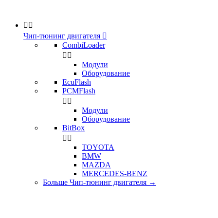


Чип-тюнинг двигателя

CombiLoader


Модули
Оборудование
EcuFlash
PCMFlash


Модули
Оборудование
BitBox


TOYOTA
BMW
MAZDA
MERCEDES-BENZ
Больше Чип-тюнинг двигателя
→