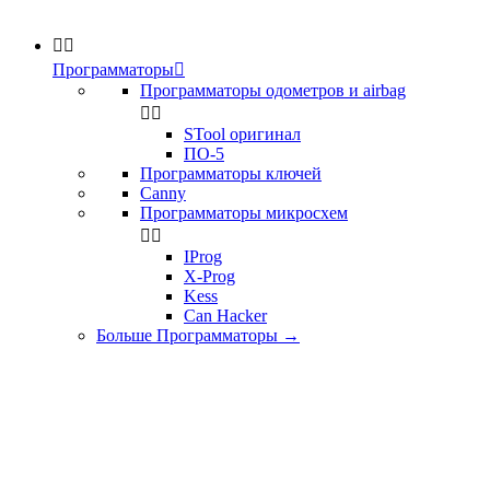


Программаторы

Программаторы одометров и airbag


STool оригинал
ПО-5
Программаторы ключей
Canny
Программаторы микросхем


IProg
X-Prog
Kess
Can Hacker
Больше Программаторы
→