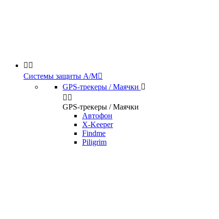


Системы защиты А/М

GPS-трекеры / Маячки



GPS-трекеры / Маячки
Автофон
X-Keeper
Findme
Piligrim