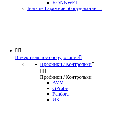
KONNWEI
Больше Гаражное оборудование
→


Измерительное оборудование

Пробники / Контрольки



Пробники / Контрольки
AVM
GProbe
Pandora
ИК