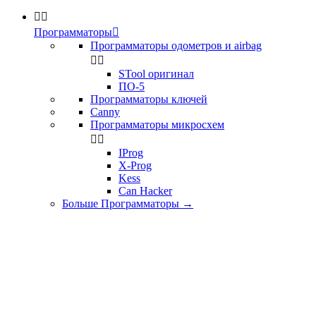


Программаторы

Программаторы одометров и airbag


STool оригинал
ПО-5
Программаторы ключей
Canny
Программаторы микросхем


IProg
X-Prog
Kess
Can Hacker
Больше Программаторы
→