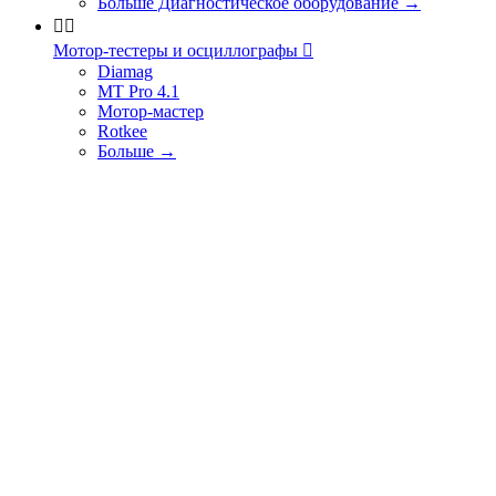
Больше Диагностическое оборудование
→


Мотор-тестеры и осциллографы

Diamag
MT Pro 4.1
Мотор-мастер
Rotkee
Больше
→