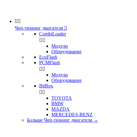


Чип-тюнинг двигателя

CombiLoader


Модули
Оборудование
EcuFlash
PCMFlash


Модули
Оборудование
BitBox


TOYOTA
BMW
MAZDA
MERCEDES-BENZ
Больше Чип-тюнинг двигателя
→