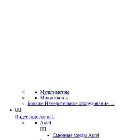
Мультиметры
Микроскопы
Больше Измерительное оборудование
→


Видеоэндоскопы

Autel


Сменные зонды Autel