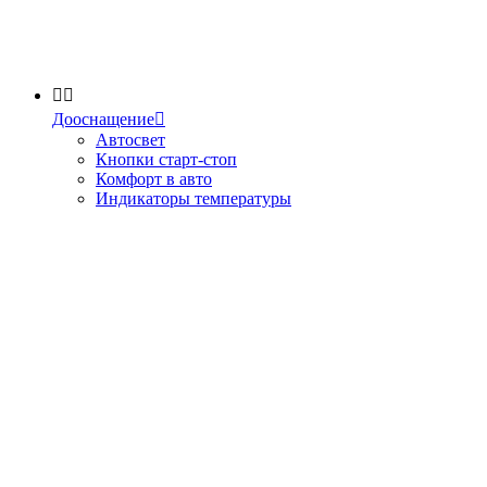


Дооснащение

Автосвет
Кнопки старт-стоп
Комфорт в авто
Индикаторы температуры