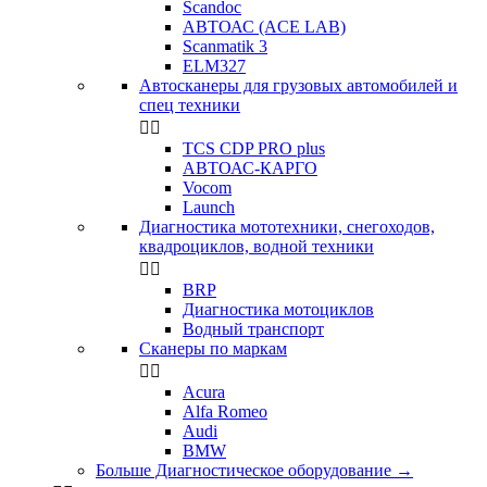
Scandoc
АВТОАС (ACE LAB)
Scanmatik 3
ELM327
Автосканеры для грузовых автомобилей и
спец техники


TCS CDP PRO plus
АВТОАС-КАРГО
Vocom
Launch
Диагностика мототехники, снегоходов,
квадроциклов, водной техники


BRP
Диагностика мотоциклов
Водный транспорт
Сканеры по маркам


Acura
Alfa Romeo
Audi
BMW
Больше Диагностическое оборудование
→