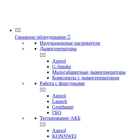


Гаражное оборудование

Индукционные нагреватели
Дымогенераторы


Аutool
G-Smoke
Малогабаритные дымогенераторы
Комплекты с дымогенератором
Работа с форсунками


Autool
Launch
Grunbaum
ГБО
Тестирование АКБ


Autool
KONNWEI