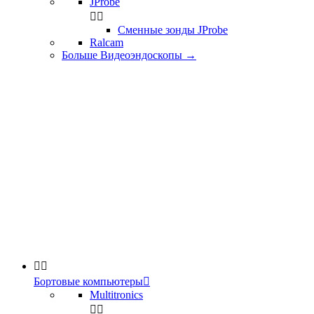
JProbe


Сменные зонды JProbe
Ralcam
Больше Видеоэндоскопы
→


Бортовые компьютеры

Multitronics

