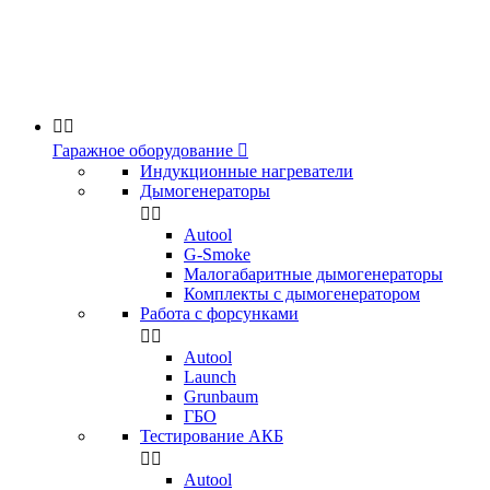


Гаражное оборудование

Индукционные нагреватели
Дымогенераторы


Аutool
G-Smoke
Малогабаритные дымогенераторы
Комплекты с дымогенератором
Работа с форсунками


Autool
Launch
Grunbaum
ГБО
Тестирование АКБ


Autool