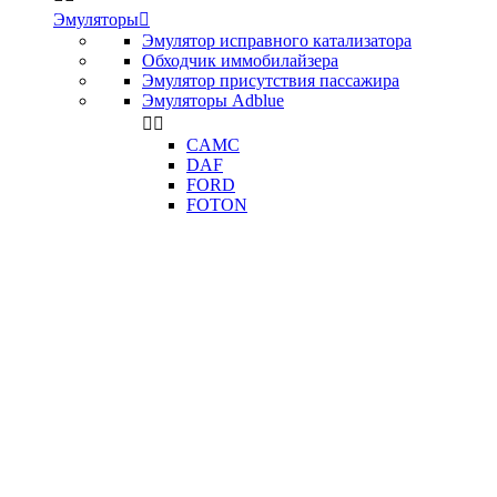
Эмуляторы

Эмулятор исправного катализатора
Обходчик иммобилайзера
Эмулятор присутствия пассажира
Эмуляторы Adblue


CAMC
DAF
FORD
FOTON