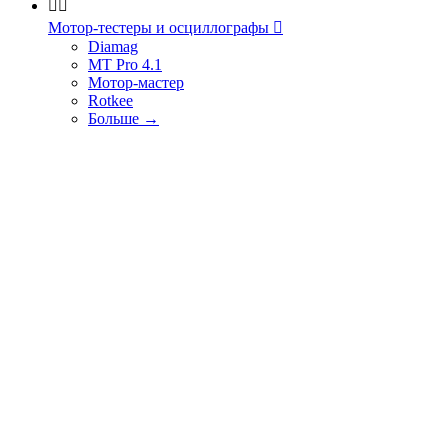


Мотор-тестеры и осциллографы

Diamag
MT Pro 4.1
Мотор-мастер
Rotkee
Больше
→