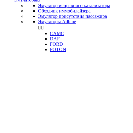
Эмулятор исправного катализатора
Обходчик иммобилайзера
Эмулятор присутствия пассажира
Эмуляторы Adblue


CAMC
DAF
FORD
FOTON