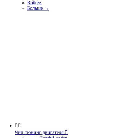
Rotkee
Больше
→


Чип-тюнинг двигателя
