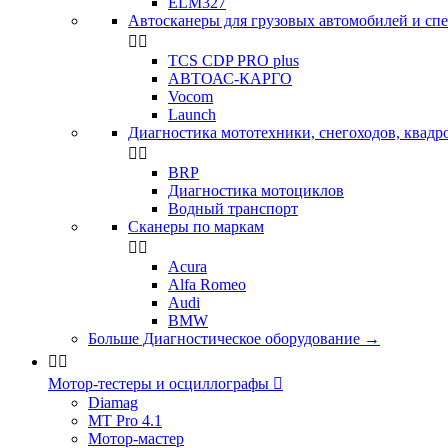
ELM327
Автосканеры для грузовых автомобилей и сп


TCS CDP PRO plus
АВТОАС-КАРГО
Vocom
Launch
Диагностика мототехники, снегоходов, квадр


BRP
Диагностика мотоциклов
Водный транспорт
Сканеры по маркам


Acura
Alfa Romeo
Audi
BMW
Больше Диагностическое оборудование
→


Мотор-тестеры и осциллографы

Diamag
MT Pro 4.1
Мотор-мастер