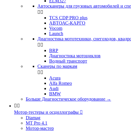
ELM327
Автосканеры для грузовых автомобилей и сп


TCS CDP PRO plus
АВТОАС-КАРГО
Vocom
Launch
Диагностика мототехники, снегоходов, квадр


BRP
Диагностика мотоциклов
Водный транспорт
Сканеры по маркам


Acura
Alfa Romeo
Audi
BMW
Больше Диагностическое оборудование
→


Мотор-тестеры и осциллографы

Diamag
MT Pro 4.1
Мотор-мастер