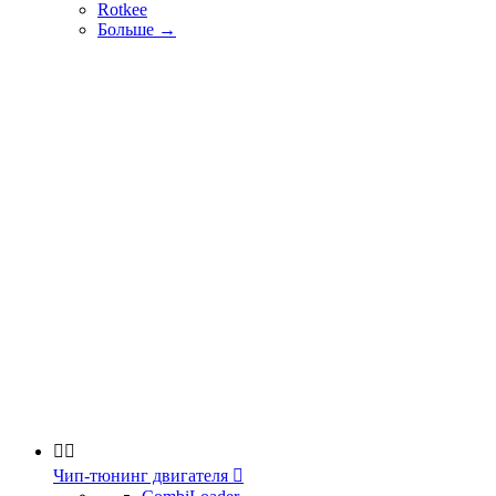
Rotkee
Больше
→


Чип-тюнинг двигателя
