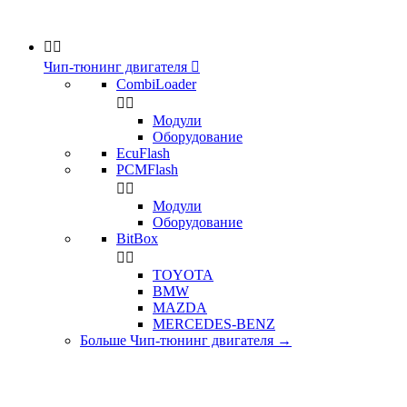


Чип-тюнинг двигателя

CombiLoader


Модули
Оборудование
EcuFlash
PCMFlash


Модули
Оборудование
BitBox


TOYOTA
BMW
MAZDA
MERCEDES-BENZ
Больше Чип-тюнинг двигателя
→