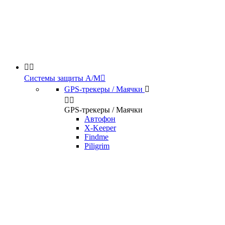


Системы защиты А/М

GPS-трекеры / Маячки



GPS-трекеры / Маячки
Автофон
X-Keeper
Findme
Piligrim