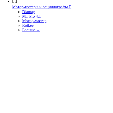


Мотор-тестеры и осциллографы

Diamag
MT Pro 4.1
Мотор-мастер
Rotkee
Больше
→