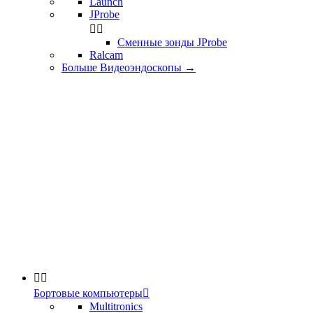
Launch
JProbe


Сменные зонды JProbe
Ralcam
Больше Видеоэндоскопы
→


Бортовые компьютеры

Multitronics