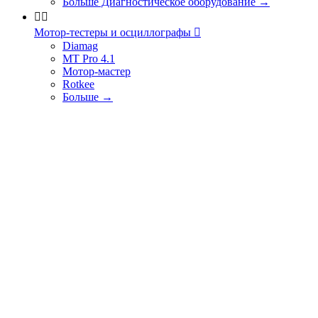
Больше Диагностическое оборудование
→


Мотор-тестеры и осциллографы

Diamag
MT Pro 4.1
Мотор-мастер
Rotkee
Больше
→