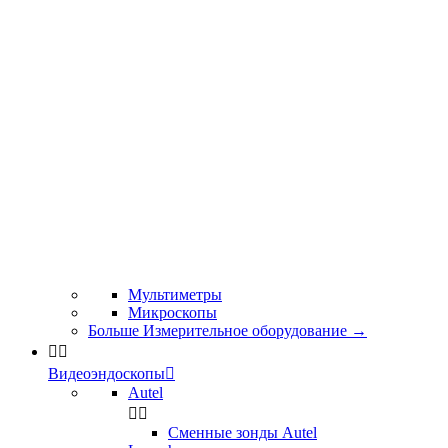
Мультиметры
Микроскопы
Больше Измерительное оборудование
→


Видеоэндоскопы

Autel


Сменные зонды Autel