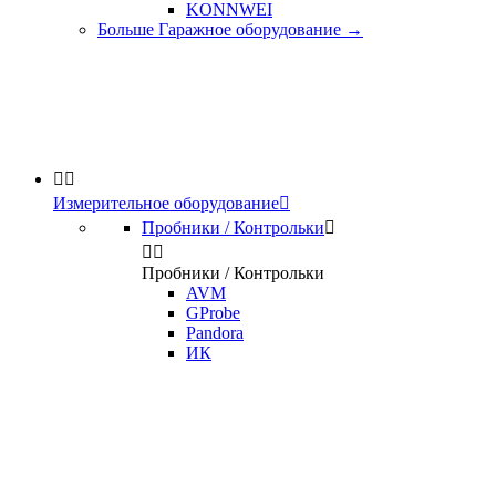
KONNWEI
Больше Гаражное оборудование
→


Измерительное оборудование

Пробники / Контрольки



Пробники / Контрольки
AVM
GProbe
Pandora
ИК