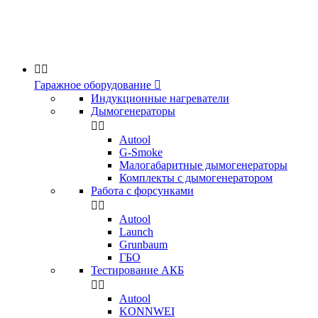


Гаражное оборудование

Индукционные нагреватели
Дымогенераторы


Аutool
G-Smoke
Малогабаритные дымогенераторы
Комплекты с дымогенератором
Работа с форсунками


Autool
Launch
Grunbaum
ГБО
Тестирование АКБ


Autool
KONNWEI