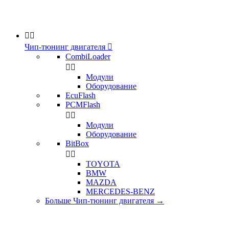


Чип-тюнинг двигателя

CombiLoader


Модули
Оборудование
EcuFlash
PCMFlash


Модули
Оборудование
BitBox


TOYOTA
BMW
MAZDA
MERCEDES-BENZ
Больше Чип-тюнинг двигателя
→