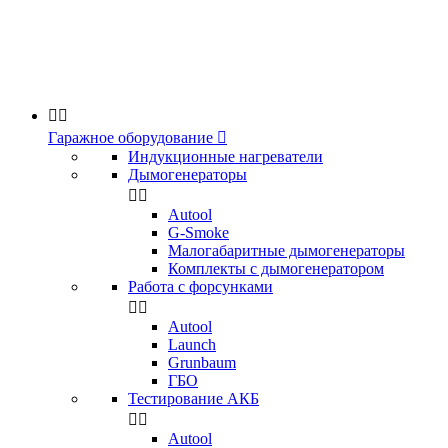


Гаражное оборудование

Индукционные нагреватели
Дымогенераторы


Аutool
G-Smoke
Малогабаритные дымогенераторы
Комплекты с дымогенератором
Работа с форсунками


Autool
Launch
Grunbaum
ГБО
Тестирование АКБ


Autool