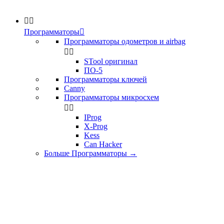


Программаторы

Программаторы одометров и airbag


STool оригинал
ПО-5
Программаторы ключей
Canny
Программаторы микросхем


IProg
X-Prog
Kess
Can Hacker
Больше Программаторы
→