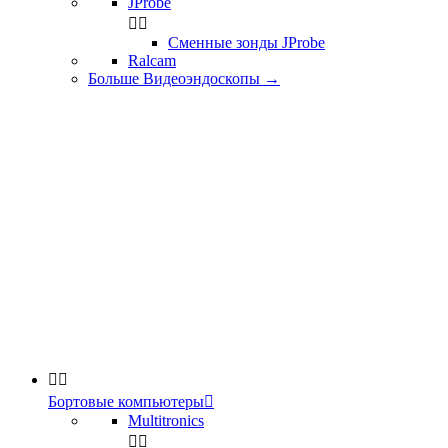
JProbe


Сменные зонды JProbe
Ralcam
Больше Видеоэндоскопы
→


Бортовые компьютеры

Multitronics

