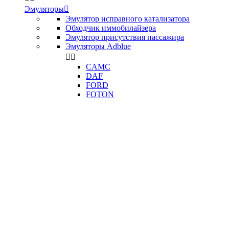
Эмуляторы

Эмулятор исправного катализатора
Обходчик иммобилайзера
Эмулятор присутствия пассажира
Эмуляторы Adblue


CAMC
DAF
FORD
FOTON