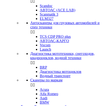


Scandoc
АВТОАС (ACE LAB)
Scanmatik 3
ELM327
Автосканеры для грузовых автомобилей и
спец техники


TCS CDP PRO plus
АВТОАС-КАРГО
Vocom
Launch
Диагностика мототехники, снегоходов,
квадроциклов, водной техники


BRP
Диагностика мотоциклов
Водный транспорт
Сканеры по маркам


Acura
Alfa Romeo
Audi
BMW