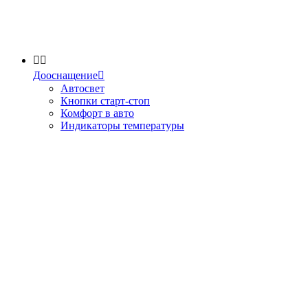


Дооснащение

Автосвет
Кнопки старт-стоп
Комфорт в авто
Индикаторы температуры