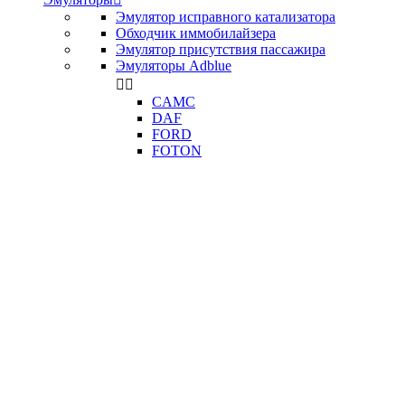
Эмулятор исправного катализатора
Обходчик иммобилайзера
Эмулятор присутствия пассажира
Эмуляторы Adblue


CAMC
DAF
FORD
FOTON