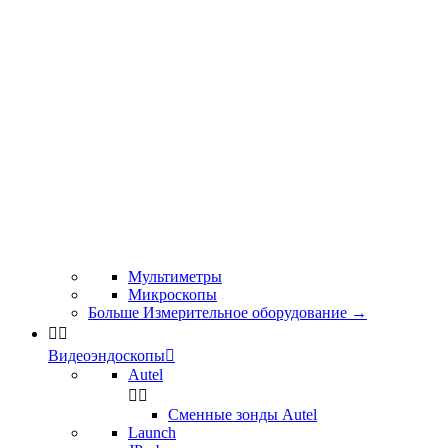
Мультиметры
Микроскопы
Больше Измерительное оборудование
→


Видеоэндоскопы

Autel


Сменные зонды Autel
Launch