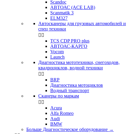
Scandoc
АВТОАС (ACE LAB)
Scanmatik 3
ELM327
Автосканеры для грузовых автомобилей и
спец техники


TCS CDP PRO plus
АВТОАС-КАРГО
Vocom
Launch
Диагностика мототехники, снегоходов,
квадроциклов, водной техники


BRP
Диагностика мотоциклов
Водный транспорт
Сканеры по маркам


Acura
Alfa Romeo
Audi
BMW
Больше Диагностическое оборудование
→