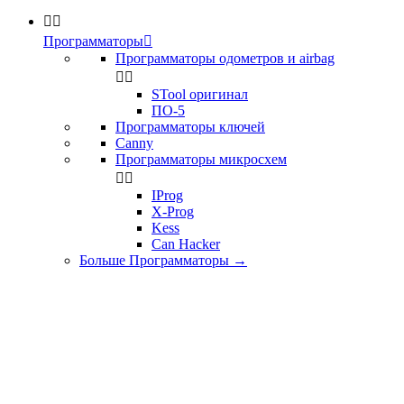


Программаторы

Программаторы одометров и airbag


STool оригинал
ПО-5
Программаторы ключей
Canny
Программаторы микросхем


IProg
X-Prog
Kess
Can Hacker
Больше Программаторы
→