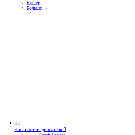
Rotkee
Больше
→


Чип-тюнинг двигателя
