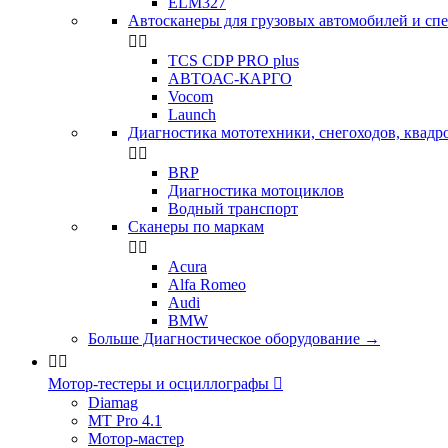
ELM327
Автосканеры для грузовых автомобилей и сп


TCS CDP PRO plus
АВТОАС-КАРГО
Vocom
Launch
Диагностика мототехники, снегоходов, квадр


BRP
Диагностика мотоциклов
Водный транспорт
Сканеры по маркам


Acura
Alfa Romeo
Audi
BMW
Больше Диагностическое оборудование
→


Мотор-тестеры и осциллографы

Diamag
MT Pro 4.1
Мотор-мастер