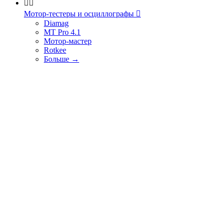


Мотор-тестеры и осциллографы

Diamag
MT Pro 4.1
Мотор-мастер
Rotkee
Больше
→