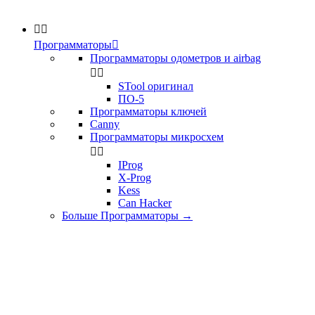


Программаторы

Программаторы одометров и airbag


STool оригинал
ПО-5
Программаторы ключей
Canny
Программаторы микросхем


IProg
X-Prog
Kess
Can Hacker
Больше Программаторы
→