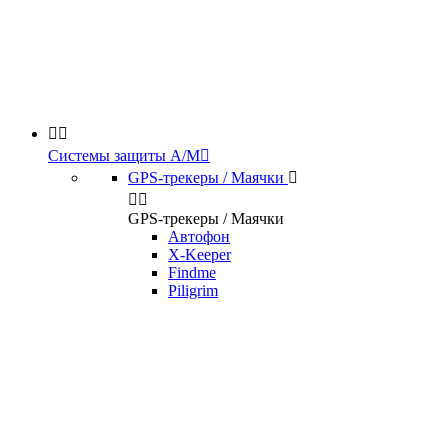


Системы защиты А/М

GPS-трекеры / Маячки



GPS-трекеры / Маячки
Автофон
X-Keeper
Findme
Piligrim