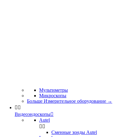
Мультиметры
Микроскопы
Больше Измерительное оборудование
→


Видеоэндоскопы

Autel


Сменные зонды Autel