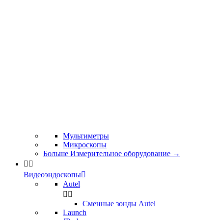
Мультиметры
Микроскопы
Больше Измерительное оборудование
→


Видеоэндоскопы

Autel


Сменные зонды Autel
Launch