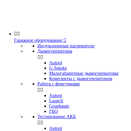


Гаражное оборудование

Индукционные нагреватели
Дымогенераторы


Аutool
G-Smoke
Малогабаритные дымогенераторы
Комплекты с дымогенератором
Работа с форсунками


Autool
Launch
Grunbaum
ГБО
Тестирование АКБ


Autool