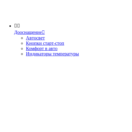


Дооснащение

Автосвет
Кнопки старт-стоп
Комфорт в авто
Индикаторы температуры