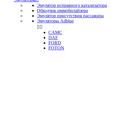
Эмулятор исправного катализатора
Обходчик иммобилайзера
Эмулятор присутствия пассажира
Эмуляторы Adblue


CAMC
DAF
FORD
FOTON