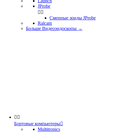
Launch
JProbe


Сменные зонды JProbe
Ralcam
Больше Видеоэндоскопы
→


Бортовые компьютеры

Multitronics