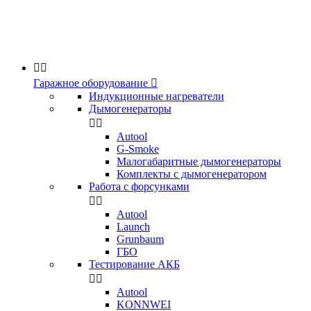


Гаражное оборудование

Индукционные нагреватели
Дымогенераторы


Аutool
G-Smoke
Малогабаритные дымогенераторы
Комплекты с дымогенератором
Работа с форсунками


Autool
Launch
Grunbaum
ГБО
Тестирование АКБ


Autool
KONNWEI