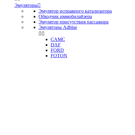
Эмуляторы

Эмулятор исправного катализатора
Обходчик иммобилайзера
Эмулятор присутствия пассажира
Эмуляторы Adblue


CAMC
DAF
FORD
FOTON