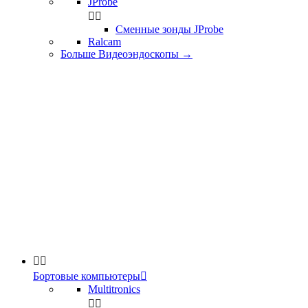
JProbe


Сменные зонды JProbe
Ralcam
Больше Видеоэндоскопы
→


Бортовые компьютеры

Multitronics

