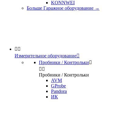
KONNWEI
Больше Гаражное оборудование
→


Измерительное оборудование

Пробники / Контрольки



Пробники / Контрольки
AVM
GProbe
Pandora
ИК