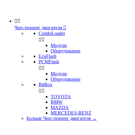


Чип-тюнинг двигателя

CombiLoader


Модули
Оборудование
EcuFlash
PCMFlash


Модули
Оборудование
BitBox


TOYOTA
BMW
MAZDA
MERCEDES-BENZ
Больше Чип-тюнинг двигателя
→