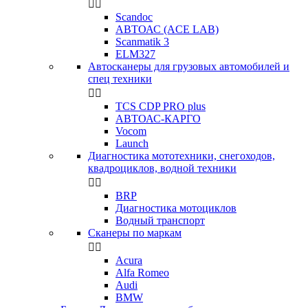


Scandoc
АВТОАС (ACE LAB)
Scanmatik 3
ELM327
Автосканеры для грузовых автомобилей и
спец техники


TCS CDP PRO plus
АВТОАС-КАРГО
Vocom
Launch
Диагностика мототехники, снегоходов,
квадроциклов, водной техники


BRP
Диагностика мотоциклов
Водный транспорт
Сканеры по маркам


Acura
Alfa Romeo
Audi
BMW