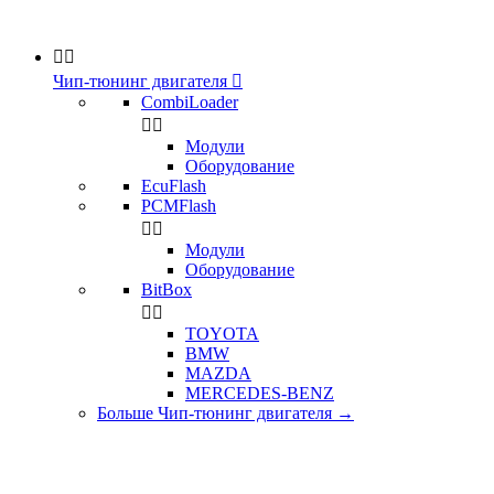


Чип-тюнинг двигателя

CombiLoader


Модули
Оборудование
EcuFlash
PCMFlash


Модули
Оборудование
BitBox


TOYOTA
BMW
MAZDA
MERCEDES-BENZ
Больше Чип-тюнинг двигателя
→