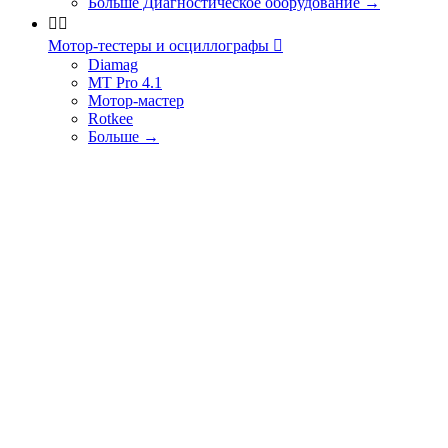
Больше Диагностическое оборудование
→


Мотор-тестеры и осциллографы

Diamag
MT Pro 4.1
Мотор-мастер
Rotkee
Больше
→