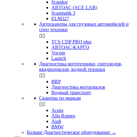
Scandoc
АВТОАС (ACE LAB)
Scanmatik 3
ELM327
Автосканеры для грузовых автомобилей и
спец техники


TCS CDP PRO plus
АВТОАС-КАРГО
Vocom
Launch
Диагностика мототехники, снегоходов,
квадроциклов, водной техники


BRP
Диагностика мотоциклов
Водный транспорт
Сканеры по маркам


Acura
Alfa Romeo
Audi
BMW
Больше Диагностическое оборудование
→