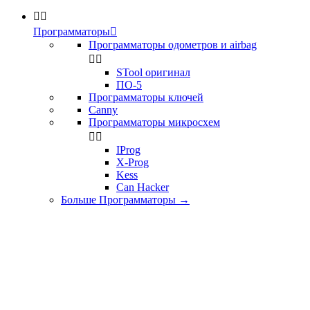


Программаторы

Программаторы одометров и airbag


STool оригинал
ПО-5
Программаторы ключей
Canny
Программаторы микросхем


IProg
X-Prog
Kess
Can Hacker
Больше Программаторы
→